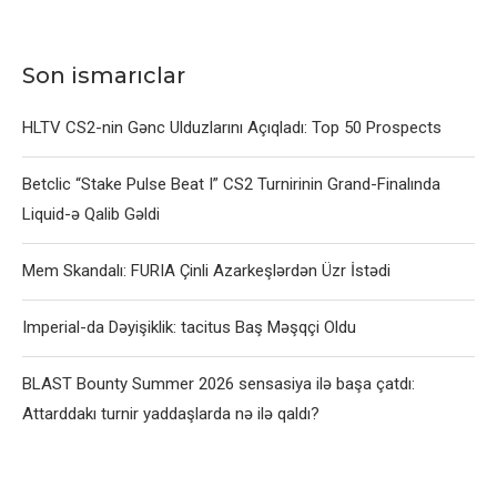
Son ismarıclar
HLTV CS2-nin Gənc Ulduzlarını Açıqladı: Top 50 Prospects
Betclic “Stake Pulse Beat I” CS2 Turnirinin Grand-Finalında
Liquid-ə Qalib Gəldi
Mem Skandalı: FURIA Çinli Azarkeşlərdən Üzr İstədi
Imperial-da Dəyişiklik: tacitus Baş Məşqçi Oldu
BLAST Bounty Summer 2026 sensasiya ilə başa çatdı:
Attarddakı turnir yaddaşlarda nə ilə qaldı?