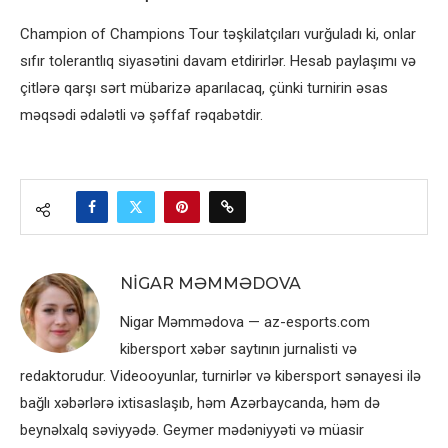
Champion of Champions Tour təşkilatçıları vurğuladı ki, onlar
sıfır tolerantlıq siyasətini davam etdirirlər. Hesab paylaşımı və
çitlərə qarşı sərt mübarizə aparılacaq, çünki turnirin əsas
məqsədi ədalətli və şəffaf rəqabətdir.
NIGAR MƏMMƏDOVA
Nigar Məmmədova — az-esports.com
kibersport xəbər saytının jurnalisti və
redaktorudur. Videooyunlar, turnirlər və kibersport sənayesi ilə
bağlı xəbərlərə ixtisaslaşıb, həm Azərbaycanda, həm də
beynəlxalq səviyyədə. Geymer mədəniyyəti və müasir