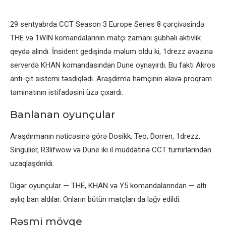
29 sentyabrda CCT Season 3 Europe Series 8 çərçivəsində
THE və 1WIN komandalarının matçı zamanı şübhəli aktivlik
qeydə alındı. İnsident gedişində məlum oldu ki, 1drezz əvəzinə
serverdə KHAN komandasından Dune oynayırdı. Bu faktı Akros
anti-çit sistemi təsdiqlədi. Araşdırma həmçinin əlavə proqram
təminatının istifadəsini üzə çıxardı.
Banlanan oyunçular
Araşdırmanın nəticəsinə görə Dosikk, Teo, Dorren, 1drezz,
Singulier, R3lifwow və Dune iki il müddətinə CCT turnirlərindən
uzaqlaşdırıldı.
Digər oyunçular — THE, KHAN və Y5 komandalarından — altı
aylıq ban aldılar. Onların bütün matçları da ləğv edildi.
Rəsmi mövqe