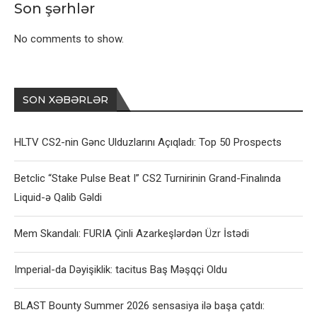
Son şərhlər
No comments to show.
SON XƏBƏRLƏR
HLTV CS2-nin Gənc Ulduzlarını Açıqladı: Top 50 Prospects
Betclic “Stake Pulse Beat I” CS2 Turnirinin Grand-Finalında
Liquid-ə Qalib Gəldi
Mem Skandalı: FURIA Çinli Azarkeşlərdən Üzr İstədi
Imperial-da Dəyişiklik: tacitus Baş Məşqçi Oldu
BLAST Bounty Summer 2026 sensasiya ilə başa çatdı: