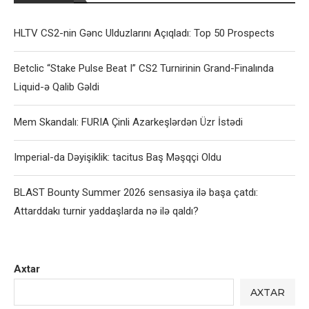
HLTV CS2-nin Gənc Ulduzlarını Açıqladı: Top 50 Prospects
Betclic “Stake Pulse Beat I” CS2 Turnirinin Grand-Finalında
Liquid-ə Qalib Gəldi
Mem Skandalı: FURIA Çinli Azarkeşlərdən Üzr İstədi
Imperial-da Dəyişiklik: tacitus Baş Məşqçi Oldu
BLAST Bounty Summer 2026 sensasiya ilə başa çatdı:
Attarddakı turnir yaddaşlarda nə ilə qaldı?
Axtar
AXTAR