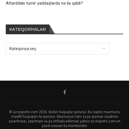
Attarddakı turnir yaddaşlarda nə ilə qaldı?
KATEQORIYALAR
© az-esports.com 2026. Bütün hüquqlar qorunur. Bu saytın məzmunu
müəllif hüquqları ilə qorunur. Məzmunun tam və ya qismən surətinin
çıxarılması, yayılması və ya istifadə edilməsi yalnız az-esports.com-un
yazılı icazəsi ilə mümkündür.