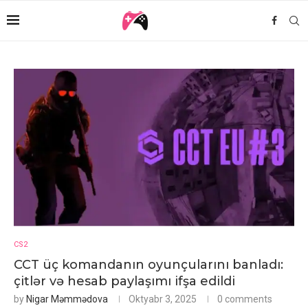
CS2
CCT üç komandanın oyunçularını banladı:
çitlər və hesab paylaşımı ifşa edildi
by
Nigar Məmmədova
Oktyabr 3, 2025
0 comments