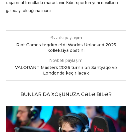
rəqəmsal trendlərlə maraqlanır. Kibersportun yeni nəsillərin
gələcəyi olduğuna inanır.
Əvvəlki paylaşım
Riot Games təqdim etdi Worlds Unlocked 2025
kolleksiya dəstini
Növbəti paylaşım
VALORANT Masters 2026 turnirləri Santyaqo və
Londonda keçiriləcək
BUNLAR DA XOŞUNUZA GƏLƏ BILƏR