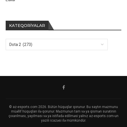
KATEQORIYALAR
© az-esports.com 2026. Bütün hüquqlar qorunur. Bu saytın məzmunu
müəllif hüquqları ilə qorunur. Məzmunun tam və ya qismən surətinin
çıxarılması, yayılması və ya istifadə edilməsi yalnız az-esports.com-un
yazılı icazəsi ilə mümkündür.