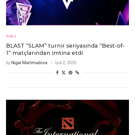
Dota 2
BLAST “SLAM” turnir seriyasında “Best-of-
1” matçlarından imtina etdi
by
Nigar Məmmədova
İyul 2, 2026