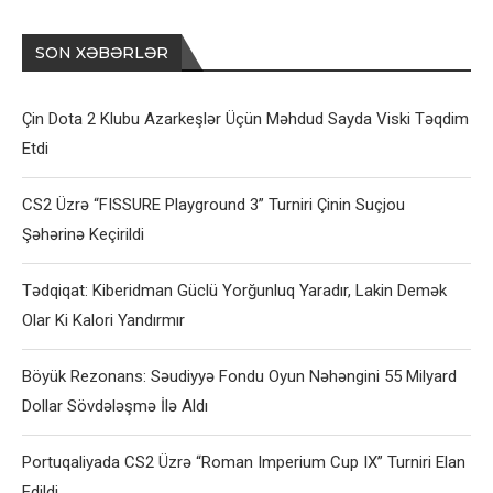
SON XƏBƏRLƏR
Çin Dota 2 Klubu Azarkeşlər Üçün Məhdud Sayda Viski Təqdim
Etdi
CS2 Üzrə “FISSURE Playground 3” Turniri Çinin Suçjou
Şəhərinə Keçirildi
Tədqiqat: Kiberidman Güclü Yorğunluq Yaradır, Lakin Demək
Olar Ki Kalori Yandırmır
Böyük Rezonans: Səudiyyə Fondu Oyun Nəhəngini 55 Milyard
Dollar Sövdələşmə İlə Aldı
Portuqaliyada CS2 Üzrə “Roman Imperium Cup IX” Turniri Elan
Edildi