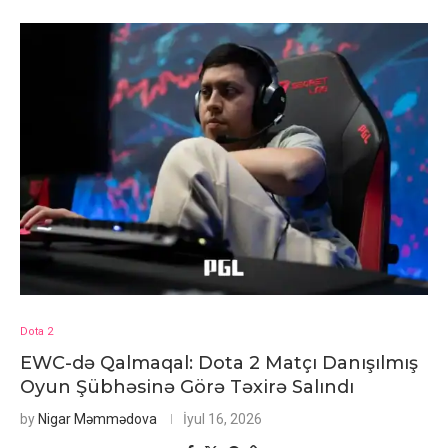
Dota 2
EWC-də Qalmaqal: Dota 2 Matçı Danışılmış
Oyun Şübhəsinə Görə Təxirə Salındı
by
Nigar Məmmədova
İyul 16, 2026