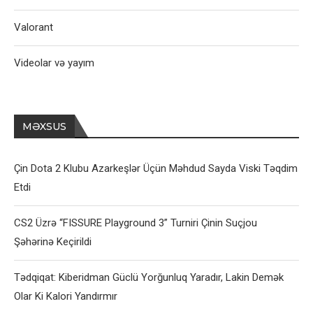
Valorant
Videolar və yayım
MƏXSUS
Çin Dota 2 Klubu Azarkeşlər Üçün Məhdud Sayda Viski Təqdim
Etdi
CS2 Üzrə “FISSURE Playground 3” Turniri Çinin Suçjou
Şəhərinə Keçirildi
Tədqiqat: Kiberidman Güclü Yorğunluq Yaradır, Lakin Demək
Olar Ki Kalori Yandırmır