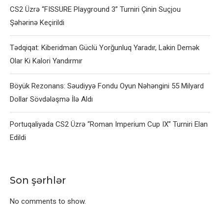
CS2 Üzrə “FISSURE Playground 3” Turniri Çinin Suçjou
Şəhərinə Keçirildi
Tədqiqat: Kiberidman Güclü Yorğunluq Yaradır, Lakin Demək
Olar Ki Kalori Yandırmır
Böyük Rezonans: Səudiyyə Fondu Oyun Nəhəngini 55 Milyard
Dollar Sövdələşmə İlə Aldı
Portuqaliyada CS2 Üzrə “Roman Imperium Cup IX” Turniri Elan
Edildi
Son şərhlər
No comments to show.