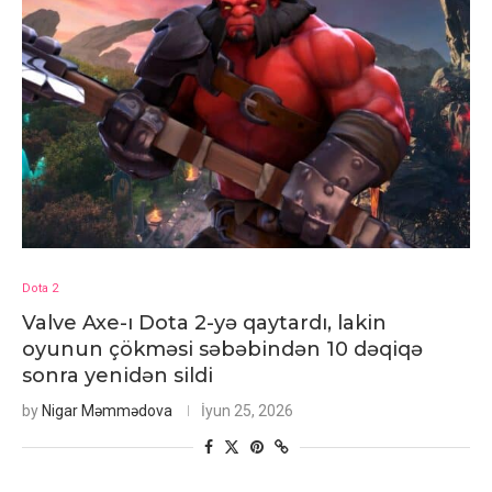
Dota 2
Valve Axe-ı Dota 2-yə qaytardı, lakin
oyunun çökməsi səbəbindən 10 dəqiqə
sonra yenidən sildi
by
Nigar Məmmədova
İyun 25, 2026