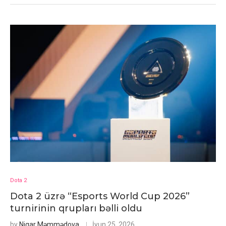
Dota 2
Dota 2 üzrə “Esports World Cup 2026”
turnirinin qrupları bəlli oldu
by
Nigar Məmmədova
İyun 25, 2026