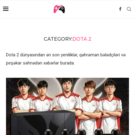
CATEGORY:
DOTA 2
Dota 2 dünyasından ən son yeniliklər, qəhrəman bələdçiləri və
peşəkar səhnədən xəbərlər burada.