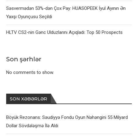
Səsvermədən 53%-dən Çox Pay: HUASOPEEK İyul Ayının Ən
Yaxşı Oyunçusu Seçildi
HLTV CS2-nin Gənc Ulduzlarını Açıqladı: Top 50 Prospects
Son şərhlər
No comments to show.
SON XƏBƏRLƏR
Böyük Rezonans: Səudiyyə Fondu Oyun Nəhəngini 55 Milyard
Dollar Sövdələşmə İlə Aldı