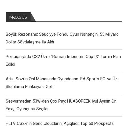
MƏXSUS
Böyük Rezonans: Səudiyyə Fondu Oyun Nəhəngini 55 Milyard
Dollar Sövdələşmə İlə Aldı
Portuqaliyada CS2 Üzrə “Roman Imperium Cup IX” Turniri Elan
Edildi
Artıq Sözün Əsl Mənasında Oyundasan: EA Sports FC-yə Üz
Skanlama Funksiyası Gəlir
Səsvermədən 53%-dən Çox Pay: HUASOPEEK İyul Ayının Ən
Yaxşı Oyunçusu Seçildi
HLTV CS2-nin Gənc Ulduzlarını Açıqladı: Top 50 Prospects