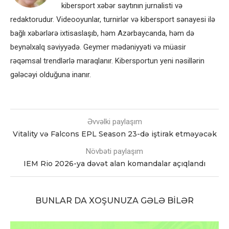
kibersport xəbər saytının jurnalisti və
redaktorudur. Videooyunlar, turnirlər və kibersport sənayesi ilə
bağlı xəbərlərə ixtisaslaşıb, həm Azərbaycanda, həm də
beynəlxalq səviyyədə. Geymer mədəniyyəti və müasir
rəqəmsal trendlərlə maraqlanır. Kibersportun yeni nəsillərin
gələcəyi olduğuna inanır.
Əvvəlki paylaşım
Vitality və Falcons EPL Season 23-də iştirak etməyəcək
Növbəti paylaşım
IEM Rio 2026-ya dəvət alan komandalar açıqlandı
BUNLAR DA XOŞUNUZA GƏLƏ BILƏR