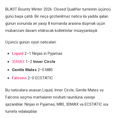
BLAST Bounty Winter 2026: Closed Qualifier turnirinin üçüncü
günü başa çatdı. Bir neçə gözlənilməz nəticə ilə yadda qalan
günün sonunda ən yaxşı 8 komanda arasına düşmək üçün
mübarizəni davam etdirəcək kollektivlər müəyyənləşdi.
Üçüncü günün oyun nəticələri:
Liquid
2–1 Ninjas in Pyjamas
3DMAX
1–2
Inner Circle
Gentle Mates
2–0 M80
Falcons
2–0 ECSTATIC
Bu nəticələrə əsasən Liquid, Inner Circle, Gentle Mates və
Falcons seçmə mərhələnin növbəti raunduna vəsiqə
qazanıblar. Ninjas in Pyjamas, M80, 3DMAX və ECSTATIC isə
turnirlə vidalaşıblar.