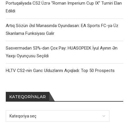
Portuqaliyada CS2 Üzrə “Roman Imperium Cup IX” Turniri Elan
Edildi
Artıq Sözün Əsl Mənasında Oyundasan: EA Sports FC-yə Üz
Skanlama Funksiyası Gəlir
Səsvermədən 53%-dən Çox Pay: HUASOPEEK İyul Ayının Ən
Yaxşı Oyunçusu Seçildi
HLTV CS2-nin Gənc Ulduzlarını Açıqladı: Top 50 Prospects
KATEQORIYALAR