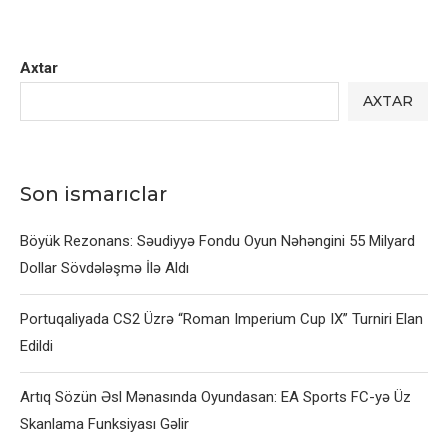
Axtar
AXTAR
Son ismarıclar
Böyük Rezonans: Səudiyyə Fondu Oyun Nəhəngini 55 Milyard
Dollar Sövdələşmə İlə Aldı
Portuqaliyada CS2 Üzrə “Roman Imperium Cup IX” Turniri Elan
Edildi
Artıq Sözün Əsl Mənasında Oyundasan: EA Sports FC-yə Üz
Skanlama Funksiyası Gəlir