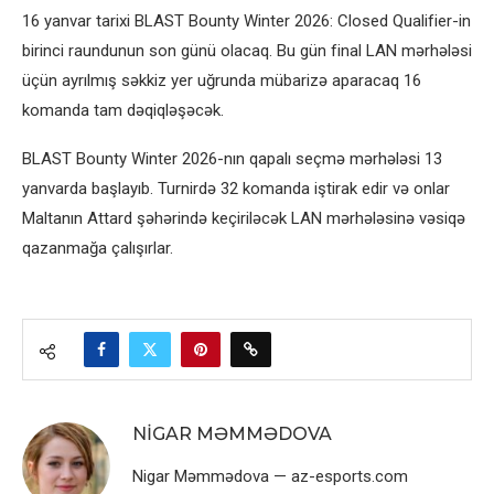
16 yanvar tarixi BLAST Bounty Winter 2026: Closed Qualifier-in
birinci raundunun son günü olacaq. Bu gün final LAN mərhələsi
üçün ayrılmış səkkiz yer uğrunda mübarizə aparacaq 16
komanda tam dəqiqləşəcək.
BLAST Bounty Winter 2026-nın qapalı seçmə mərhələsi 13
yanvarda başlayıb. Turnirdə 32 komanda iştirak edir və onlar
Maltanın Attard şəhərində keçiriləcək LAN mərhələsinə vəsiqə
qazanmağa çalışırlar.
NIGAR MƏMMƏDOVA
Nigar Məmmədova — az-esports.com