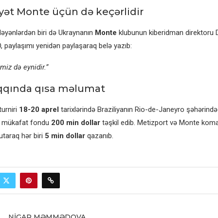
yyət Monte üçün də keçərlidir
ləyənlərdən biri də Ukraynanın
Monte
klubunun kiberidman direktoru 
, paylaşımı yenidən paylaşaraq belə yazıb:
miz də eynidir.”
qqında qısa məlumat
turniri
18-20 aprel
tarixlərində Braziliyanın Rio-de-Janeyro şəhərində k
i mükafat fondu
200 min dollar
təşkil edib. Metizport və Monte koma
utaraq hər biri
5 min dollar
qazanıb.
NIGAR MƏMMƏDOVA