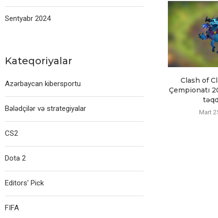
Sentyabr 2024
Kateqoriyalar
Clash of C
Azərbaycan kibersportu
Çempionatı 20
təqd
Bələdçilər və strategiyalar
Mart 2
CS2
Dota 2
Editors' Pick
FIFA