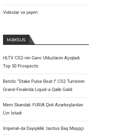
Videolar və yayım
MƏXSUS
HLTV CS2-nin Gənc Ulduzlarını Açıqladı:
Top 50 Prospects
Betclic “Stake Pulse Beat I” CS2 Turnirinin
Grand-Finalında Liquid-ə Qalib Gəldi
Mem Skandalı: FURIA Çinli Azarkeşlərdən
Üzr İstədi
Imperial-da Dəyişiklik: tacitus Baş Məşqçi