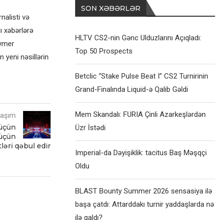
SON XƏBƏRLƏR
alisti və
ı xəbərlərə
HLTV CS2-nin Gənc Ulduzlarını Açıqladı:
eymer
Top 50 Prospects
 yeni nəsillərin
Betclic “Stake Pulse Beat I” CS2 Turnirinin
Grand-Finalında Liquid-ə Qalib Gəldi
Mem Skandalı: FURIA Çinli Azarkeşlərdən
laşım
 üçün
Üzr İstədi
 üçün
ləri qəbul edir
Imperial-da Dəyişiklik: tacitus Baş Məşqçi
Oldu
BLAST Bounty Summer 2026 sensasiya ilə
başa çatdı: Attarddakı turnir yaddaşlarda nə
ilə qaldı?