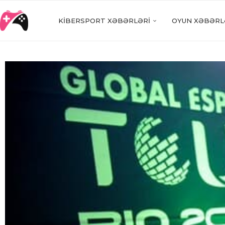
KIBERSPORT XƏBƏRLƏRI
OYUN XƏBƏRL