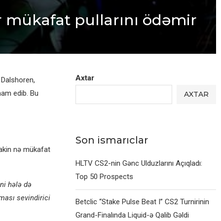
ır mükafat pullarını ödəmir
Axtar
 Dalshoren,
iham edib. Bu
AXTAR
Son ismarıclar
lakin nə mükafat
HLTV CS2-nin Gənc Ulduzlarını Açıqladı:
Top 50 Prospects
ni hələ də
rması sevindirici
Betclic “Stake Pulse Beat I” CS2 Turnirinin
Grand-Finalında Liquid-ə Qalib Gəldi