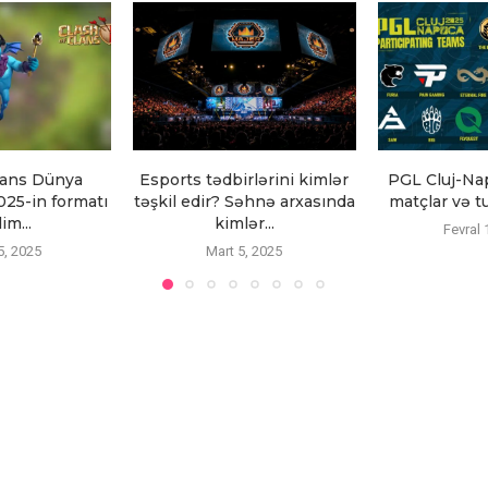
lans Dünya
Esports tədbirlərini kimlər
PGL Cluj-Nap
25-in formatı
təşkil edir? Səhnə arxasında
matçlar və tu
im...
kimlər...
Fevral 
5, 2025
Mart 5, 2025