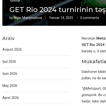
Turnirlər
GET Rio 2024 turnirinin tə
by
Nigar Məmmədova
Yanvar 14, 2025
0 comments
Arxiv
Norveçin
Metiz
GET Rio 2024
t
Avqust 2026
barədə o, X pla
Mükafatla
İyul 2026
Dalshoren bildiri
İyun 2026
pulları, nə də xə
May 2026
“@Metizport, GET
gözləyirik. Bu c
Aprel 2026
haldır, lakin dah