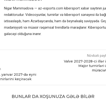
Nigar Məmmədova — az-esports.com kibersport xəbər saytının jurn
redaktorudur. Videooyunlar, turnirlər və kibersport sənayesi ilə bağl
ixtisaslaşıb, həm Azərbaycanda, həm də beynəlxalq səviyyədə. G
mədəniyyəti və müasir rəqəmsal trendlərlə maraqlanır. Kibersportun
gələcəyi olduğuna inanır.
Növbəti pay
Valve 2027-2028-ci illər
Major turnirləri
m
müraciət
 yanvar 2027-də eyni
nirlərini keçirəcək
BUNLAR DA XOŞUNUZA GƏLƏ BILƏR