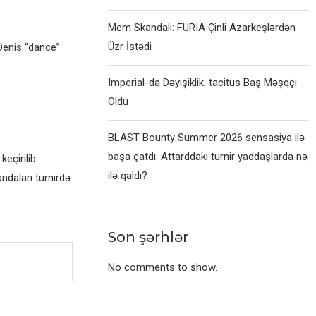
Mem Skandalı: FURIA Çinli Azarkeşlərdən
Üzr İstədi
Denis “dance”
Imperial-da Dəyişiklik: tacitus Baş Məşqçi
Oldu
BLAST Bounty Summer 2026 sensasiya ilə
başa çatdı: Attarddakı turnir yaddaşlarda nə
eçirilib.
ilə qaldı?
ndaları turnirdə
Son şərhlər
No comments to show.