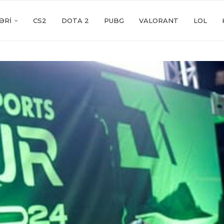
ƏRI
CS2
DOTA 2
PUBG
VALORANT
LOL