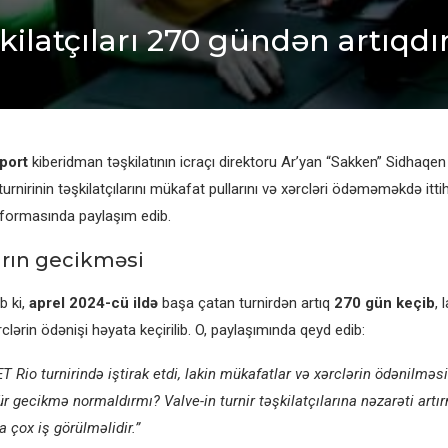
şkilatçıları 270 gündən artıqd
port
kiberidman təşkilatının icraçı direktoru Ar’yan “Sakken” Sidhaqen
urnirinin təşkilatçılarını mükafat pullarını və xərcləri ödəməməkdə itt
tformasında paylaşım edib.
rın gecikməsi
b ki,
aprel 2024-cü ildə
başa çatan turnirdən artıq
270 gün keçib
, 
rclərin ödənişi həyata keçirilib. O, paylaşımında qeyd edib:
 Rio turnirində iştirak etdi, lakin mükafatlar və xərclərin ödənilməsi
ür gecikmə normaldırmı? Valve-in turnir təşkilatçılarına nəzarəti artı
a çox iş görülməlidir.”