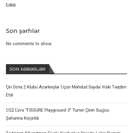
Edildi
Son şərhlər
No comments to show.
SON XƏBƏRLƏR
Çin Dota 2 Klubu Azarkeşlər Üçün Məhdud Sayda Viski Təqdim
Etdi
CS2 Üzrə “FISSURE Playground 3” Turniri Çinin Suçjou
Şəhərinə Keçirildi