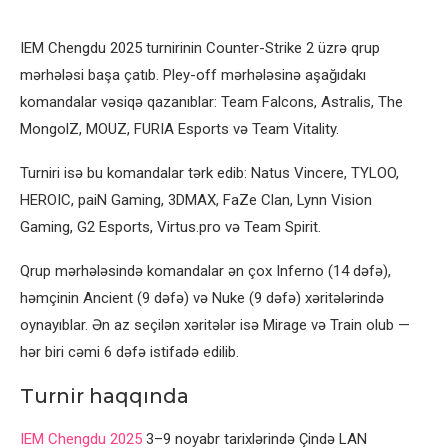
IEM Chengdu 2025 turnirinin Counter-Strike 2 üzrə qrup
mərhələsi başa çatıb. Pley-off mərhələsinə aşağıdakı
komandalar vəsiqə qazanıblar: Team Falcons, Astralis, The
MongolZ, MOUZ, FURIA Esports və Team Vitality.
Turniri isə bu komandalar tərk edib: Natus Vincere, TYLOO,
HEROIC, paiN Gaming, 3DMAX, FaZe Clan, Lynn Vision
Gaming, G2 Esports, Virtus.pro və Team Spirit.
Qrup mərhələsində komandalar ən çox Inferno (14 dəfə),
həmçinin Ancient (9 dəfə) və Nuke (9 dəfə) xəritələrində
oynayıblar. Ən az seçilən xəritələr isə Mirage və Train olub —
hər biri cəmi 6 dəfə istifadə edilib.
Turnir haqqında
IEM Chengdu 2025
3–9 noyabr tarixlərində Çində LAN