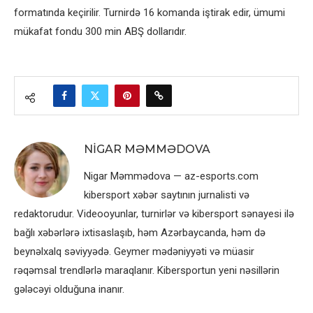
formatında keçirilir. Turnirdə 16 komanda iştirak edir, ümumi
mükafat fondu 300 min ABŞ dollarıdır.
NIGAR MƏMMƏDOVA
Nigar Məmmədova — az-esports.com
kibersport xəbər saytının jurnalisti və
redaktorudur. Videooyunlar, turnirlər və kibersport sənayesi ilə
bağlı xəbərlərə ixtisaslaşıb, həm Azərbaycanda, həm də
beynəlxalq səviyyədə. Geymer mədəniyyəti və müasir
rəqəmsal trendlərlə maraqlanır. Kibersportun yeni nəsillərin
gələcəyi olduğuna inanır.