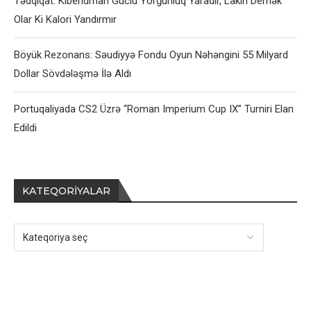
Tədqiqat: Kiberidman Güclü Yorğunluq Yaradır, Lakin Demək
Olar Ki Kalori Yandırmır
Böyük Rezonans: Səudiyyə Fondu Oyun Nəhəngini 55 Milyard
Dollar Sövdələşmə İlə Aldı
Portuqaliyada CS2 Üzrə “Roman Imperium Cup IX” Turniri Elan
Edildi
KATEQORIYALAR