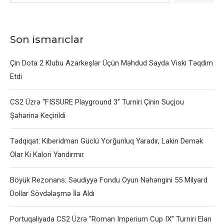
Son ismarıclar
Çin Dota 2 Klubu Azarkeşlər Üçün Məhdud Sayda Viski Təqdim
Etdi
CS2 Üzrə “FISSURE Playground 3” Turniri Çinin Suçjou
Şəhərinə Keçirildi
Tədqiqat: Kiberidman Güclü Yorğunluq Yaradır, Lakin Demək
Olar Ki Kalori Yandırmır
Böyük Rezonans: Səudiyyə Fondu Oyun Nəhəngini 55 Milyard
Dollar Sövdələşmə İlə Aldı
Portuqaliyada CS2 Üzrə “Roman Imperium Cup IX” Turniri Elan