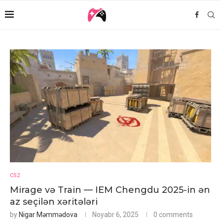
CS2
Mirage və Train — IEM Chengdu 2025-in ən
az seçilən xəritələri
by
Nigar Məmmədova
Noyabr 6, 2025
0 comments