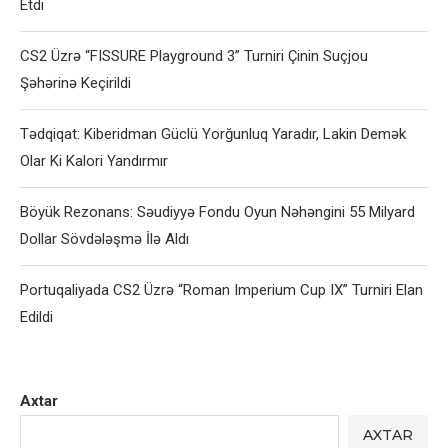
Etdi
CS2 Üzrə “FISSURE Playground 3” Turniri Çinin Suçjou
Şəhərinə Keçirildi
Tədqiqat: Kiberidman Güclü Yorğunluq Yaradır, Lakin Demək
Olar Ki Kalori Yandırmır
Böyük Rezonans: Səudiyyə Fondu Oyun Nəhəngini 55 Milyard
Dollar Sövdələşmə İlə Aldı
Portuqaliyada CS2 Üzrə “Roman Imperium Cup IX” Turniri Elan
Edildi
Axtar
AXTAR