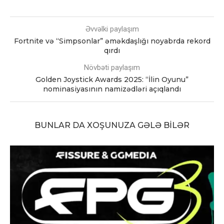
Əvvəlki paylaşım
Fortnite və “Simpsonlar” əməkdaşlığı noyabrda rekord
qırdı
Növbəti paylaşım
Golden Joystick Awards 2025: “İlin Oyunu”
nominasiyasının namizədləri açıqlandı
BUNLAR DA XOŞUNUZA GƏLƏ BILƏR