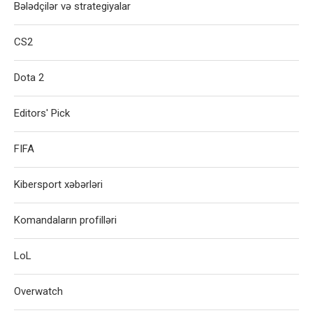
Bələdçilər və strategiyalar
CS2
Dota 2
Editors' Pick
FIFA
Kibersport xəbərləri
Komandaların profilləri
LoL
Overwatch