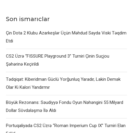
Son ismarıclar
Çin Dota 2 Klubu Azarkeşlər Üçün Məhdud Sayda Viski Təqdim
Etdi
CS2 Üzrə “FISSURE Playground 3” Turniri Çinin Suçjou
Şəhərinə Keçirildi
Tədqiqat: Kiberidman Güclü Yorğunluq Yaradır, Lakin Demək
Olar Ki Kalori Yandırmır
Böyük Rezonans: Səudiyyə Fondu Oyun Nəhəngini 55 Milyard
Dollar Sövdələşmə İlə Aldı
Portuqaliyada CS2 Üzrə “Roman Imperium Cup IX” Turniri Elan