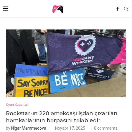
Oyun Xəbərləri
Rockstar-ın 220 əməkdaşı işdən çıxarılan
həmkarlarının bərpasını tələb edir
by
Nigar Məmmədova
Noyabr 17, 2025
0 comments