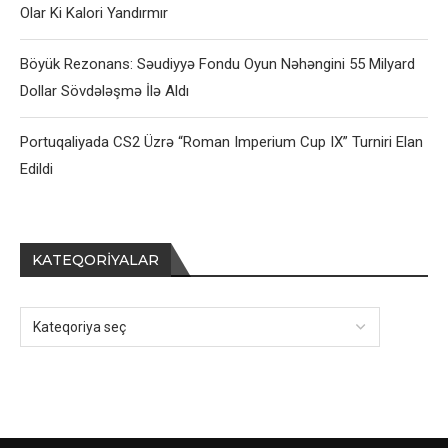
Olar Ki Kalori Yandırmır
Böyük Rezonans: Səudiyyə Fondu Oyun Nəhəngini 55 Milyard
Dollar Sövdələşmə İlə Aldı
Portuqaliyada CS2 Üzrə “Roman Imperium Cup IX” Turniri Elan
Edildi
KATEQORIYALAR