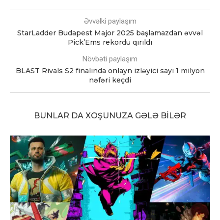
Əvvəlki paylaşım
StarLadder Budapest Major 2025 başlamazdan əvvəl
Pick’Ems rekordu qırıldı
Növbəti paylaşım
BLAST Rivals S2 finalında onlayn izləyici sayı 1 milyon
nəfəri keçdi
BUNLAR DA XOŞUNUZA GƏLƏ BILƏR