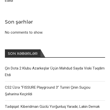
Edildi
Son şərhlər
No comments to show.
SON XƏBƏRLƏR
Çin Dota 2 Klubu Azarkeşlər Üçün Məhdud Sayda Viski Təqdim
Etdi
CS2 Üzrə “FISSURE Playground 3” Turniri Çinin Suçjou
Şəhərinə Keçirildi
Tədqiqat: Kiberidman Güclü Yorğunluq Yaradır, Lakin Demək