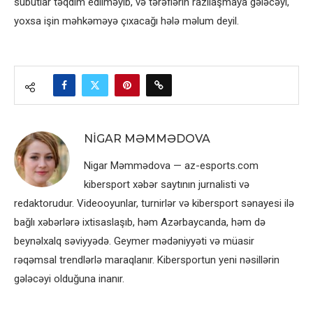
sübutlar təqdim edilməyib, və tərəflərin razılaşmaya gələcəyi,
yoxsa işin məhkəməyə çıxacağı hələ məlum deyil.
NIGAR MƏMMƏDOVA
Nigar Məmmədova — az-esports.com
kibersport xəbər saytının jurnalisti və
redaktorudur. Videooyunlar, turnirlər və kibersport sənayesi ilə
bağlı xəbərlərə ixtisaslaşıb, həm Azərbaycanda, həm də
beynəlxalq səviyyədə. Geymer mədəniyyəti və müasir
rəqəmsal trendlərlə maraqlanır. Kibersportun yeni nəsillərin
gələcəyi olduğuna inanır.