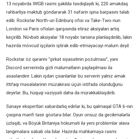
13 noyabrda IWGB rəsmi şəkildə təsdiqləyib ki, 220 əməkdaş
rəhbərliyə məktub göndərərək 31 nəfərin işinə bərpasını tələb
edib. Rockstar North-un Edinburq ofisi və Take-Two-nun
London və Paris ofisləri qarşısında etiraz aksiyaları artıq
keçirilib. Növbəti aksiyalar 18 noyabr tarixinə planlaşdırılıb, lakin
hazırda mövcud işçilərin iştirak edib-etməyəcəyi məlum deyil.
Rockstar öz qərarını “şirkət siyasətinin pozulması”, yəni
Discord serverində gizli məlumatların paylaşılması ilə
əsaslandırır. Lakin işdən çıxarılanlar bu serverin yalnız əmək
ittifaqı məsələlərinin müzakirəsi üçün istifadə olunduğunu
deyirlər. Bu, hüquqi vəziyyəti daha da mürəkkəbləşdirib.
Sənaye ekspertləri xəbərdarlıq edirlər ki, bu qalmaqal GTA 6-nın
çıxışına mənfi təsir göstərə bilər. Oyun onsuz da gecikmələrlə
üzləşib, və Böyük Britaniya hökuməti ilə yeni problemlər əlavə
ləngimələrə səbəb ola bilər. Hazırda məhkəməyə rəsmi