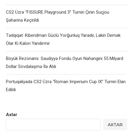
CS2 Üzrə “FISSURE Playground 3” Turniri Çinin Suçjou
Şəhərinə Keçirildi
Tədqiqat: Kiberidman Güclü Yorğunluq Yaradır, Lakin Demək
Olar Ki Kalori Yandırmır
Böyük Rezonans: Səudiyyə Fondu Oyun Nəhəngini 55 Milyard
Dollar Sövdələşmə İlə Aldı
Portuqaliyada CS2 Üzrə “Roman Imperium Cup IX” Turniri Elan
Edildi
Axtar
AXTAR