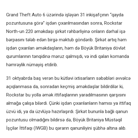
Grand Theft Auto 6 üzərində işləyən 31 inkişafçının “qayda
pozuntusuna görə” işdən çıxarılmasından sonra, Rockstar
North-un 220 əməkdaşı şirkət rəhbərliyinə onların dərhal işə
bərpasını tələb edən birgə məktub göndərib. Şirkət artıq həm
işdən çıxarılan əməkdaşların, həm də Böyük Britaniya dövlət
qurumlarının tənqidinə məruz qalmışdı, və indi qalan komanda
həmrəylik nümayiş etdirib.
31 oktyabrda baş verən bu kütləvi ixtisarların səbəbləri əvvəlcə
açıqlanmasa da, sonradan keçmiş əməkdaşlar bildirdilər ki,
Rockstar bu yolla əmək ittifaqlarının yaradılmasının qarşısını
almağa çalışa bilərdi. Çünki işdən çıxarılanların hamısı ya ittifaq
üzvü idi, ya da üzvlüyə hazırlaşırdı. Şirkət bununla bağlı qanun
pozuntusu olmadığını bildirsə də, Böyük Britaniya Müstəqil
İşçilər İttifaqı (IWGB) bu qərarın qanuniliyini şübhə altına alıb.