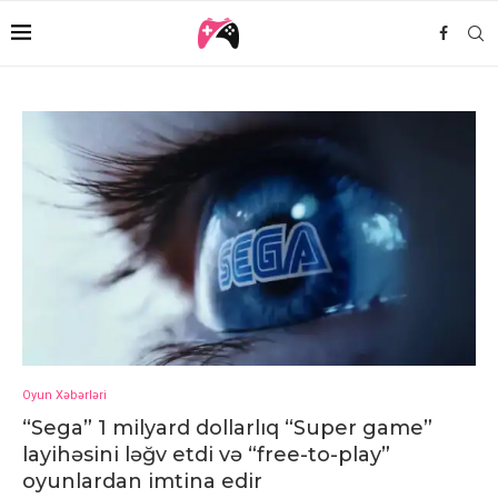
Oyun Xəbərləri
“Sega” 1 milyard dollarlıq “Super game”
layihəsini ləğv etdi və “free-to-play”
oyunlardan imtina edir