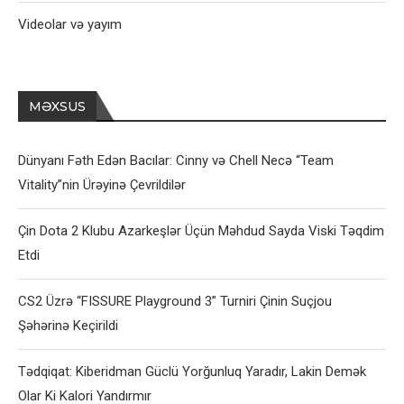
Videolar və yayım
MƏXSUS
Dünyanı Fəth Edən Bacılar: Cinny və Chell Necə “Team
Vitality”nin Ürəyinə Çevrildilər
Çin Dota 2 Klubu Azarkeşlər Üçün Məhdud Sayda Viski Təqdim
Etdi
CS2 Üzrə “FISSURE Playground 3” Turniri Çinin Suçjou
Şəhərinə Keçirildi
Tədqiqat: Kiberidman Güclü Yorğunluq Yaradır, Lakin Demək
Olar Ki Kalori Yandırmır