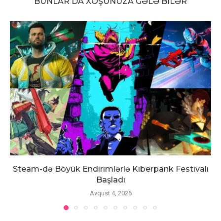
BUNLAR DA XOŞUNUZA GƏLƏ BILƏR
Steam-də Böyük Endirimlərlə Kiberpank Festivalı
Başladı
Avqust 4, 2026