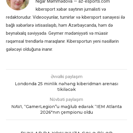
Nigar Məmmədova — az-esports.com
kibersport xəbər saytının jurnalisti və
redaktorudur. Videooyunlar, turnirlər və kibersport sənayesi ilə
bağlı xəbərlərə ixtisaslaşıb, həm Azərbaycanda, həm də
beynəlxalq səviyyədə. Geymer mədəniyyəti və müasir
rəqəmsal trendlərlə maraqlanır. Kibersportun yeni nəsillərin
gələcəyi olduğuna inanır.
Əvvəlki paylaşım
Londonda 25 minlik nəhəng kiberidman arenası
tikiləcək
Növbəti paylaşım
NAVI, “GamerLegion”u məğlub edərək “IEM Atlanta
2026″nın çempionu oldu