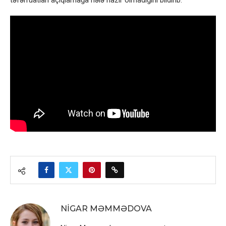
təfərrüatları açıqlamağa hələ hazır olmadığını bildirib.
NIGAR MƏMMƏDOVA