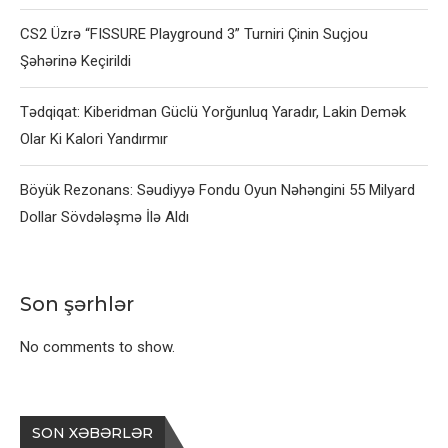
CS2 Üzrə “FISSURE Playground 3” Turniri Çinin Suçjou
Şəhərinə Keçirildi
Tədqiqat: Kiberidman Güclü Yorğunluq Yaradır, Lakin Demək
Olar Ki Kalori Yandırmır
Böyük Rezonans: Səudiyyə Fondu Oyun Nəhəngini 55 Milyard
Dollar Sövdələşmə İlə Aldı
Son şərhlər
No comments to show.
SON XƏBƏRLƏR