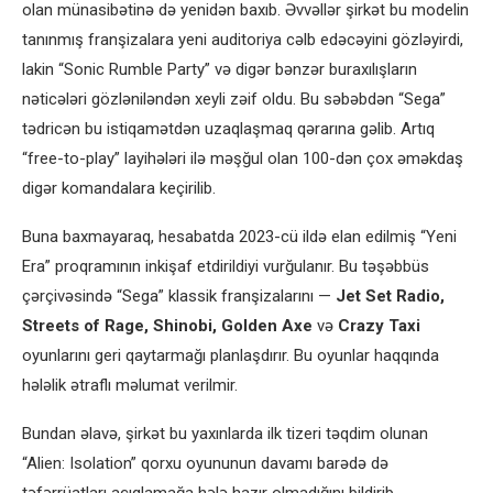
olan münasibətinə də yenidən baxıb. Əvvəllər şirkət bu modelin
tanınmış franşizalara yeni auditoriya cəlb edəcəyini gözləyirdi,
lakin “Sonic Rumble Party” və digər bənzər buraxılışların
nəticələri gözləniləndən xeyli zəif oldu. Bu səbəbdən “Sega”
tədricən bu istiqamətdən uzaqlaşmaq qərarına gəlib. Artıq
“free-to-play” layihələri ilə məşğul olan 100-dən çox əməkdaş
digər komandalara keçirilib.
Buna baxmayaraq, hesabatda 2023-cü ildə elan edilmiş “Yeni
Era” proqramının inkişaf etdirildiyi vurğulanır. Bu təşəbbüs
çərçivəsində “Sega” klassik franşizalarını —
Jet Set Radio,
Streets of Rage, Shinobi, Golden Axe
və
Crazy Taxi
oyunlarını geri qaytarmağı planlaşdırır. Bu oyunlar haqqında
hələlik ətraflı məlumat verilmir.
Bundan əlavə, şirkət bu yaxınlarda ilk tizeri təqdim olunan
“Alien: Isolation” qorxu oyununun davamı barədə də