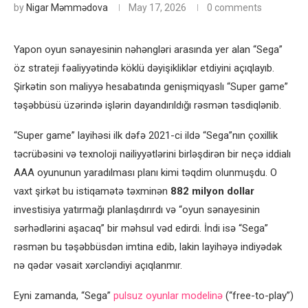
by
Nigar Məmmədova
May 17, 2026
0 comments
Yapon oyun sənayesinin nəhəngləri arasında yer alan “Sega”
öz strateji fəaliyyətində köklü dəyişikliklər etdiyini açıqlayıb.
Şirkətin son maliyyə hesabatında genişmiqyaslı “Super game”
təşəbbüsü üzərində işlərin dayandırıldığı rəsmən təsdiqlənib.
“Super game” layihəsi ilk dəfə 2021-ci ildə “Sega”nın çoxillik
təcrübəsini və texnoloji nailiyyətlərini birləşdirən bir neçə iddialı
AAA oyununun yaradılması planı kimi təqdim olunmuşdu. O
vaxt şirkət bu istiqamətə təxminən
882 milyon dollar
investisiya yatırmağı planlaşdırırdı və “oyun sənayesinin
sərhədlərini aşacaq” bir məhsul vəd edirdi. İndi isə “Sega”
rəsmən bu təşəbbüsdən imtina edib, lakin layihəyə indiyədək
nə qədər vəsait xərcləndiyi açıqlanmır.
Eyni zamanda, “Sega”
pulsuz oyunlar modelinə
(“free-to-play”)