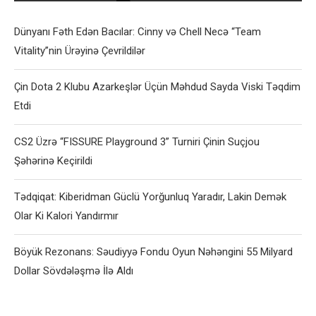
Dünyanı Fəth Edən Bacılar: Cinny və Chell Necə “Team
Vitality”nin Ürəyinə Çevrildilər
Çin Dota 2 Klubu Azarkeşlər Üçün Məhdud Sayda Viski Təqdim
Etdi
CS2 Üzrə “FISSURE Playground 3” Turniri Çinin Suçjou
Şəhərinə Keçirildi
Tədqiqat: Kiberidman Güclü Yorğunluq Yaradır, Lakin Demək
Olar Ki Kalori Yandırmır
Böyük Rezonans: Səudiyyə Fondu Oyun Nəhəngini 55 Milyard
Dollar Sövdələşmə İlə Aldı