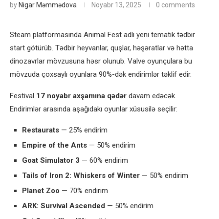
by
Nigar Məmmədova
Noyabr 13, 2025
0 comments
Steam platformasında Animal Fest adlı yeni tematik tədbir
start götürüb. Tədbir heyvanlar, quşlar, həşəratlar və hətta
dinozavrlar mövzusuna həsr olunub. Valve oyunçulara bu
mövzuda çoxsaylı oyunlara 90%-dək endirimlər təklif edir.
Festival
17 noyabr axşamına qədər
davam edəcək.
Endirimlər arasında aşağıdakı oyunlar xüsusilə seçilir:
Restaurats
— 25% endirim
Empire of the Ants
— 50% endirim
Goat Simulator 3
— 60% endirim
Tails of Iron 2: Whiskers of Winter
— 50% endirim
Planet Zoo
— 70% endirim
ARK: Survival Ascended
— 50% endirim