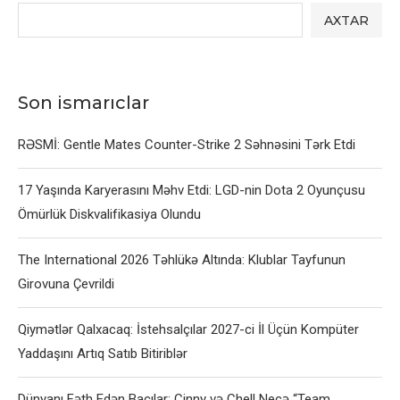
AXTAR
Son ismarıclar
RƏSMİ: Gentle Mates Counter-Strike 2 Səhnəsini Tərk Etdi
17 Yaşında Karyerasını Məhv Etdi: LGD-nin Dota 2 Oyunçusu
Ömürlük Diskvalifikasiya Olundu
The International 2026 Təhlükə Altında: Klublar Tayfunun
Girovuna Çevrildi
Qiymətlər Qalxacaq: İstehsalçılar 2027-ci İl Üçün Kompüter
Yaddaşını Artıq Satıb Bitiriblər
Dünyanı Fəth Edən Bacılar: Cinny və Chell Necə “Team