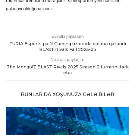
rəqəmsal trendlərlə maraqlanır. Kibersportun yeni nəsillərin
gələcəyi olduğuna inanır.
Əvvəlki paylaşım
FURIA Esports paiN Gaming üzərində qələbə qazandı
BLAST Rivals Fall 2025-də
Növbəti paylaşım
The MongolZ BLAST Rivals 2025 Season 2 turnirini tərk
etdi
BUNLAR DA XOŞUNUZA GƏLƏ BILƏR