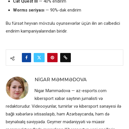
Cat Quest III
— 40% endirim
Worms seriyası
— 90%-dək endirim
Bu fürsət heyvan mövzulu oyunsevərlər üçün ilin ən cəlbedici
endirim kampaniyalarından biridir.
NIGAR MƏMMƏDOVA
Nigar Məmmədova — az-esports.com
kibersport xəbər saytının jurnalisti və
redaktorudur. Videooyunlar, turnirlər və kibersport sənayesi ilə
bağlı xəbərlərə ixtisaslaşıb, həm Azərbaycanda, həm də
beynəlxalq səviyyədə. Geymer mədəniyyəti və müasir