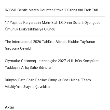
RƏSMİ: Gentle Mates Counter-Strike 2 Səhnəsini Tərk Etdi
17 Yaşında Karyerasını Məhv Etdi: LGD-nin Dota 2 Oyunçusu
Ömürlük Diskvalifikasiya Olundu
The International 2026 Təhlükə Altında: Klublar Tayfunun
Girovuna Çevrildi
Qiymətlər Qalxacaq: İstehsalçılar 2027-ci İl Üçün Kompüter
Yaddaşını Artıq Satıb Bitiriblər
Dünyanı Fəth Edən Bacılar: Cinny və Chell Necə “Team
Vitality”nin Ürəyinə Çevrildilər
Axtar