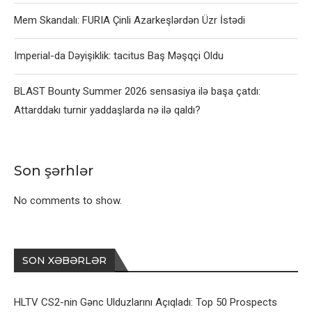
Mem Skandalı: FURIA Çinli Azarkeşlərdən Üzr İstədi
Imperial-da Dəyişiklik: tacitus Baş Məşqçi Oldu
BLAST Bounty Summer 2026 sensasiya ilə başa çatdı:
Attarddakı turnir yaddaşlarda nə ilə qaldı?
Son şərhlər
No comments to show.
SON XƏBƏRLƏR
HLTV CS2-nin Gənc Ulduzlarını Açıqladı: Top 50 Prospects