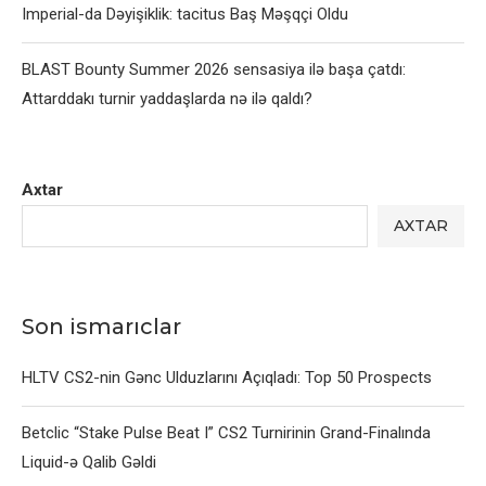
Imperial-da Dəyişiklik: tacitus Baş Məşqçi Oldu
BLAST Bounty Summer 2026 sensasiya ilə başa çatdı:
Attarddakı turnir yaddaşlarda nə ilə qaldı?
Axtar
AXTAR
Son ismarıclar
HLTV CS2-nin Gənc Ulduzlarını Açıqladı: Top 50 Prospects
Betclic “Stake Pulse Beat I” CS2 Turnirinin Grand-Finalında
Liquid-ə Qalib Gəldi