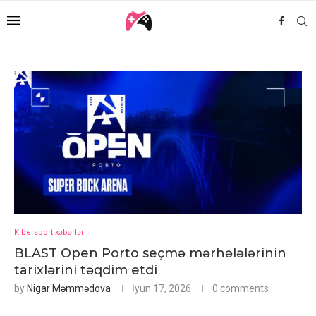
Kibersport xəbərləri
BLAST Open Porto seçmə mərhələlərinin
tarixlərini təqdim etdi
by
Nigar Məmmədova
İyun 17, 2026
0 comments