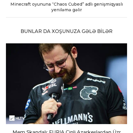
Minecraft oyununa “Chaos Cubed” adlı genişmiqyaslı
yeniləmə gəlir
BUNLAR DA XOŞUNUZA GƏLƏ BILƏR
Mem Skandalı: FURIA Çinli Azarkeşlərdən Üzr