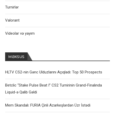
Turnirlər
Valorant
Videolar və yayım
MƏXSUS
HLTV CS2-nin Gənc Ulduzlarını Açıqladı: Top 50 Prospects
Betclic “Stake Pulse Beat I” CS2 Turnirinin Grand-Finalında
Liquid-ə Qalib Gəldi
Mem Skandalı: FURIA Çinli Azarkeşlərdən Üzr İstədi