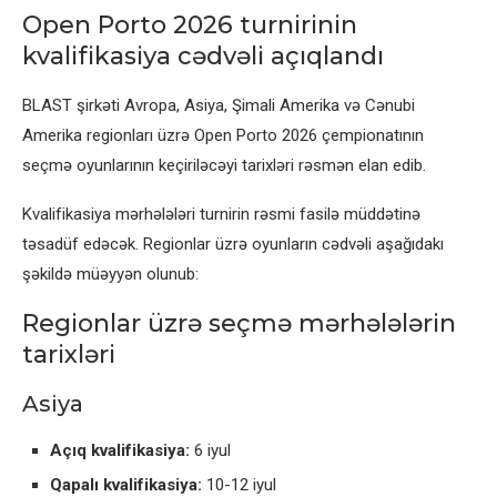
Open Porto 2026 turnirinin
kvalifikasiya cədvəli açıqlandı
BLAST şirkəti Avropa, Asiya, Şimali Amerika və Cənubi
Amerika regionları üzrə Open Porto 2026 çempionatının
seçmə oyunlarının keçiriləcəyi tarixləri rəsmən elan edib.
Kvalifikasiya mərhələləri turnirin rəsmi fasilə müddətinə
təsadüf edəcək. Regionlar üzrə oyunların cədvəli aşağıdakı
şəkildə müəyyən olunub:
Regionlar üzrə seçmə mərhələlərin
tarixləri
Asiya
Açıq kvalifikasiya:
6 iyul
Qapalı kvalifikasiya:
10-12 iyul