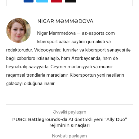
NIGAR MƏMMƏDOVA
Nigar Məmmədova — az-esports.com
kibersport xəbər saytının jurnalisti və
redaktorudur. Videooyunlar, turnirlər və kibersport sənayesi ilə
bağlı xəbərlərə ixtisaslaşıb, həm Azərbaycanda, həm də
beynəlxalq səviyyədə. Geymer mədəniyyəti və müasir
rəqəmsal trendlərlə maraqlanır. Kibersportun yeni nəsillərin
gələcəyi olduğuna inanır.
Əvvəlki paylaşım
PUBG: Battlegrounds-da AI dəstəkli yeni “Ally Duo”
rejiminin sınaqları
Növbəti paylaşım