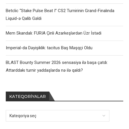
Betclic “Stake Pulse Beat I” CS2 Turnirinin Grand-Finalında
Liquid-ə Qalib Gəldi
Mem Skandalı: FURIA Çinli Azarkeşlərdən Üzr İstədi
Imperial-da Dəyişiklik: tacitus Baş Məşqçi Oldu
BLAST Bounty Summer 2026 sensasiya ilə başa çatdı:
Attarddakı turnir yaddaşlarda nə ilə qaldı?
KATEQORIYALAR