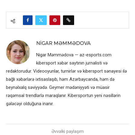
NIGAR MƏMMƏDOVA
Nigar Məmmədova — az-esports.com
kibersport xəbər saytının jurnalisti və
redaktorudur. Videooyunlar, turnirlər və kibersport sənayesi ilə
bağlı xəbərlərə ixtisaslaşıb, həm Azərbaycanda, həm də
beynəlxalq səviyyədə. Geymer mədəniyyəti və müasir
rəqəmsal trendlərlə maraqlanır. Kibersportun yeni nəsillərin
gələcəyi olduğuna inanır.
Əvvəlki paylaşım