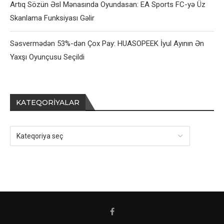
Artıq Sözün Əsl Mənasında Oyundasan: EA Sports FC-yə Üz
Skanlama Funksiyası Gəlir
Səsvermədən 53%-dən Çox Pay: HUASOPEEK İyul Ayının Ən
Yaxşı Oyunçusu Seçildi
KATEQORIYALAR