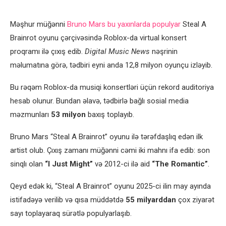
Məşhur müğənni
Bruno Mars bu yaxınlarda populyar
Steal A
Brainrot oyunu çərçivəsində Roblox-da virtual konsert
proqramı ilə çıxış edib.
Digital Music News
nəşrinin
məlumatına görə, tədbiri eyni anda 12,8 milyon oyunçu izləyib.
Bu rəqəm Roblox-da musiqi konsertləri üçün rekord auditoriya
hesab olunur. Bundan əlavə, tədbirlə bağlı sosial media
məzmunları
53 milyon
baxış toplayıb.
Bruno Mars “Steal A Brainrot” oyunu ilə tərəfdaşlıq edən ilk
artist olub. Çıxış zamanı müğənni cəmi iki mahnı ifa edib: son
sinqlı olan
“I Just Might”
və 2012-ci ilə aid
“The Romantic”
.
Qeyd edək ki, “Steal A Brainrot” oyunu 2025-ci ilin may ayında
istifadəyə verilib və qısa müddətdə
55 milyarddan
çox ziyarət
sayı toplayaraq sürətlə populyarlaşıb.