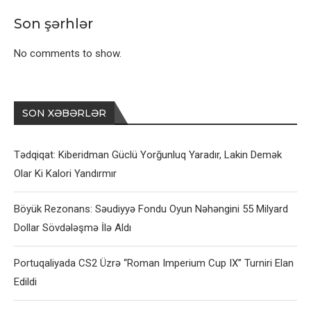
Son şərhlər
No comments to show.
SON XƏBƏRLƏR
Tədqiqat: Kiberidman Güclü Yorğunluq Yaradır, Lakin Demək
Olar Ki Kalori Yandırmır
Böyük Rezonans: Səudiyyə Fondu Oyun Nəhəngini 55 Milyard
Dollar Sövdələşmə İlə Aldı
Portuqaliyada CS2 Üzrə “Roman Imperium Cup IX” Turniri Elan
Edildi