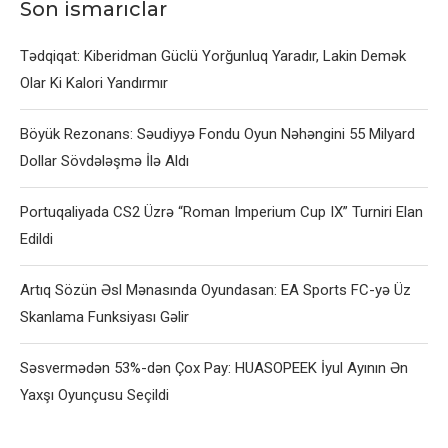
Son ismarıclar
Tədqiqat: Kiberidman Güclü Yorğunluq Yaradır, Lakin Demək
Olar Ki Kalori Yandırmır
Böyük Rezonans: Səudiyyə Fondu Oyun Nəhəngini 55 Milyard
Dollar Sövdələşmə İlə Aldı
Portuqaliyada CS2 Üzrə “Roman Imperium Cup IX” Turniri Elan
Edildi
Artıq Sözün Əsl Mənasında Oyundasan: EA Sports FC-yə Üz
Skanlama Funksiyası Gəlir
Səsvermədən 53%-dən Çox Pay: HUASOPEEK İyul Ayının Ən
Yaxşı Oyunçusu Seçildi