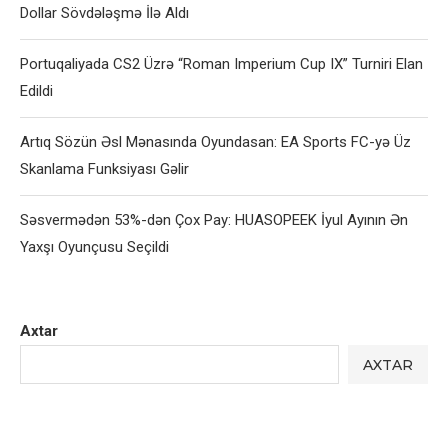
Dollar Sövdələşmə İlə Aldı
Portuqaliyada CS2 Üzrə “Roman Imperium Cup IX” Turniri Elan
Edildi
Artıq Sözün Əsl Mənasında Oyundasan: EA Sports FC-yə Üz
Skanlama Funksiyası Gəlir
Səsvermədən 53%-dən Çox Pay: HUASOPEEK İyul Ayının Ən
Yaxşı Oyunçusu Seçildi
Axtar
AXTAR