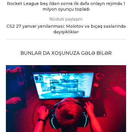
Rocket League beş ildən sonra ilk dəfə onlayn rejimdə 1
milyon oyunçu topladı
Növbəti paylaşım
CS2 27 yanvar yenilənməsi: Molotov və bıçaq səslərində
dəyişikliklər
BUNLAR DA XOŞUNUZA GƏLƏ BILƏR