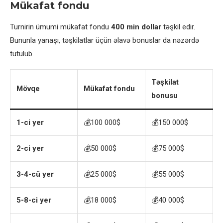
Mükafat fondu
Turnirin ümumi mükafat fondu
400 min dollar
təşkil edir.
Bununla yanaşı, təşkilatlar üçün əlavə bonuslar da nəzərdə
tutulub.
Təşkilat
Mövqe
Mükafat fondu
bonusu
1-ci yer
💰100 000$
💰150 000$
2-ci yer
💰50 000$
💰75 000$
3-4-cü yer
💰25 000$
💰55 000$
5-8-ci yer
💰18 000$
💰40 000$