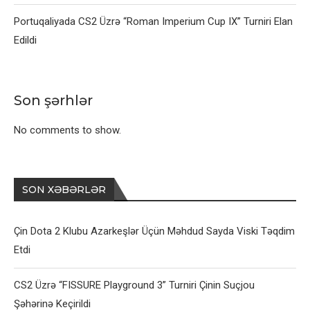
Portuqaliyada CS2 Üzrə “Roman Imperium Cup IX” Turniri Elan
Edildi
Son şərhlər
No comments to show.
SON XƏBƏRLƏR
Çin Dota 2 Klubu Azarkeşlər Üçün Məhdud Sayda Viski Təqdim
Etdi
CS2 Üzrə “FISSURE Playground 3” Turniri Çinin Suçjou
Şəhərinə Keçirildi