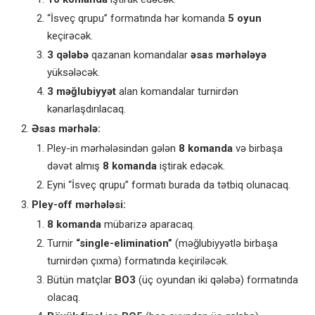
“İsveç qrupu” formatında hər komanda
5 oyun
keçirəcək.
3 qələbə
qazanan komandalar
əsas mərhələyə
yüksələcək.
3 məğlubiyyət
alan komandalar turnirdən
kənarlaşdırılacaq.
Əsas mərhələ:
Pley-in mərhələsindən gələn
8 komanda
və birbaşa
dəvət almış
8 komanda
iştirak edəcək.
Eyni “İsveç qrupu” formatı burada da tətbiq olunacaq.
Pley-off mərhələsi:
8 komanda
mübarizə aparacaq.
Turnir
“single-elimination”
(məğlubiyyətlə birbaşa
turnirdən çıxma) formatında keçiriləcək.
Bütün matçlar
BO3
(üç oyundan iki qələbə) formatında
olacaq.