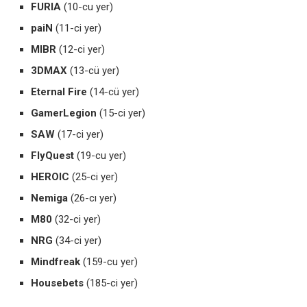
FURIA
(10-cu yer)
paiN
(11-ci yer)
MIBR
(12-ci yer)
3DMAX
(13-cü yer)
Eternal Fire
(14-cü yer)
GamerLegion
(15-ci yer)
SAW
(17-ci yer)
FlyQuest
(19-cu yer)
HEROIC
(25-ci yer)
Nemiga
(26-cı yer)
M80
(32-ci yer)
NRG
(34-ci yer)
Mindfreak
(159-cu yer)
Housebets
(185-ci yer)