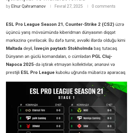
by
Elnur Qəhrəmanov
Fevral 27, 2025
0 comments
ESL Pro League Season 21
,
Counter-Strike 2 (CS2)
üzrə
üçüncü yarış mövsümündə kiberidman dünyasının diqqət
mərkəzinə çevriləcək. Bu dəfə turnir, əvvəlki illərdə olduğu kimi
Maltada
deyil,
İsveçin paytaxtı Stokholmda
baş tutacaq.
Dünyanın ən güclü komandaları, o cümlədən
PGL Cluj-
Napoca 2025
-də iştirak etməyən kollektivlər, ənənəvi və
prestijli
ESL Pro League
kuboku uğrunda mübarizə aparacaq.