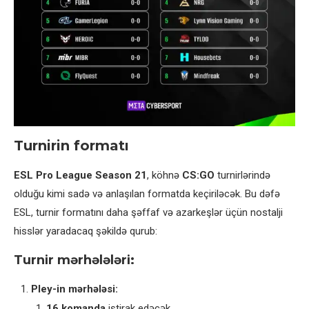
Turnirin formatı
ESL Pro League Season 21
, köhnə
CS:GO
turnirlərində
olduğu kimi sadə və anlaşılan formatda keçiriləcək. Bu dəfə
ESL, turnir formatını daha şəffaf və azarkeşlər üçün nostalji
hisslər yaradacaq şəkildə qurub:
Turnir mərhələləri:
Pley-in mərhələsi:
16 komanda
iştirak edəcək.