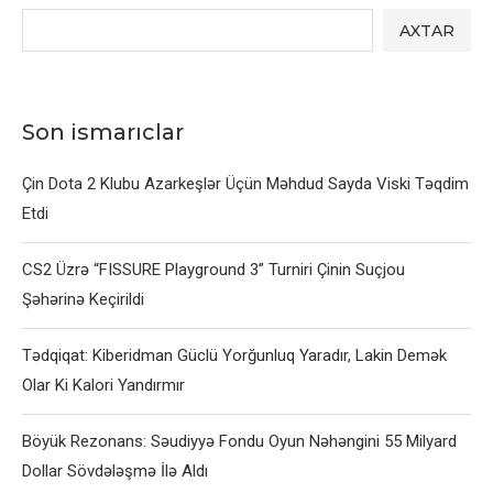
AXTAR
Son ismarıclar
Çin Dota 2 Klubu Azarkeşlər Üçün Məhdud Sayda Viski Təqdim
Etdi
CS2 Üzrə “FISSURE Playground 3” Turniri Çinin Suçjou
Şəhərinə Keçirildi
Tədqiqat: Kiberidman Güclü Yorğunluq Yaradır, Lakin Demək
Olar Ki Kalori Yandırmır
Böyük Rezonans: Səudiyyə Fondu Oyun Nəhəngini 55 Milyard
Dollar Sövdələşmə İlə Aldı