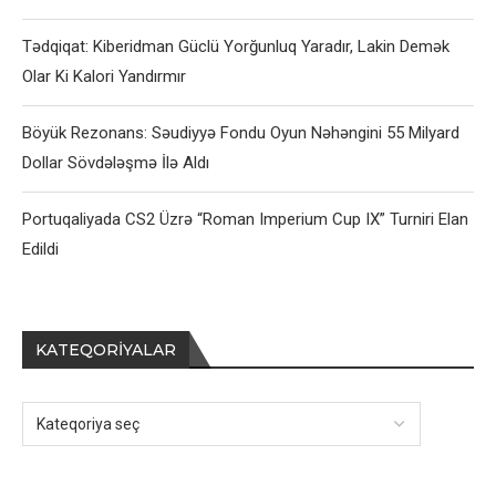
Tədqiqat: Kiberidman Güclü Yorğunluq Yaradır, Lakin Demək
Olar Ki Kalori Yandırmır
Böyük Rezonans: Səudiyyə Fondu Oyun Nəhəngini 55 Milyard
Dollar Sövdələşmə İlə Aldı
Portuqaliyada CS2 Üzrə “Roman Imperium Cup IX” Turniri Elan
Edildi
KATEQORIYALAR