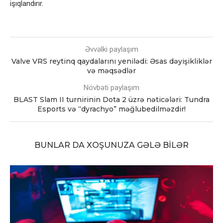
işıqlandırır.
Əvvəlki paylaşım
Valve VRS reytinq qaydalarını yenilədi: Əsas dəyişikliklər
və məqsədlər
Növbəti paylaşım
BLAST Slam II turnirinin Dota 2 üzrə nəticələri: Tundra
Esports və “dyrachyo” məğlubedilməzdir!
BUNLAR DA XOŞUNUZA GƏLƏ BILƏR