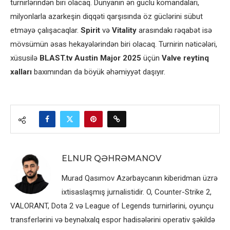
turnirlərindən biri olacaq. Dünyanın ən güclü komandaları,
milyonlarla azarkeşin diqqəti qarşısında öz güclərini sübut
etməyə çalışacaqlar.
Spirit
və
Vitality
arasındakı rəqabət isə
mövsümün əsas hekayələrindən biri olacaq. Turnirin nəticələri,
xüsusilə
BLAST.tv Austin Major 2025
üçün
Valve reytinq
xalları
baxımından da böyük əhəmiyyət daşıyır.
ELNUR QƏHRƏMANOV
Murad Qasımov Azərbaycanın kiberidman üzrə
ixtisaslaşmış jurnalistidir. O, Counter-Strike 2,
VALORANT, Dota 2 və League of Legends turnirlərini, oyunçu
transferlərini və beynəlxalq espor hadisələrini operativ şəkildə