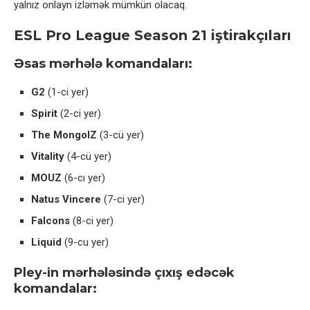
yalnız onlayn izləmək mümkün olacaq.
ESL Pro League Season 21 iştirakçıları
Əsas mərhələ komandaları:
G2
(1-ci yer)
Spirit
(2-ci yer)
The MongolZ
(3-cü yer)
Vitality
(4-cü yer)
MOUZ
(6-cı yer)
Natus Vincere
(7-ci yer)
Falcons
(8-ci yer)
Liquid
(9-cu yer)
Pley-in mərhələsində çıxış edəcək
komandalar: