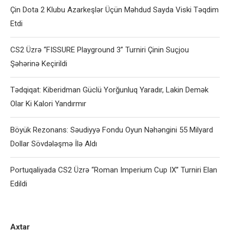
Çin Dota 2 Klubu Azarkeşlər Üçün Məhdud Sayda Viski Təqdim
Etdi
CS2 Üzrə “FISSURE Playground 3” Turniri Çinin Suçjou
Şəhərinə Keçirildi
Tədqiqat: Kiberidman Güclü Yorğunluq Yaradır, Lakin Demək
Olar Ki Kalori Yandırmır
Böyük Rezonans: Səudiyyə Fondu Oyun Nəhəngini 55 Milyard
Dollar Sövdələşmə İlə Aldı
Portuqaliyada CS2 Üzrə “Roman Imperium Cup IX” Turniri Elan
Edildi
Axtar