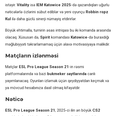
istəyir.
Vitality
isə
IEM Katowice 2025
-də qazandıqları uğurlu
nəticələrlə özlərini sübut ediblər və yeni oyunçu
Robbin ropz
Kul
ilə daha güclü sinerji nümayiş etdirirlər.
Böyük ehtimalla, turnirin əsas intriqası bu iki komanda arasında
olacaq. Xüsusən də,
Spirit
komandası
Katowice
-də buraxdığı
məğlubiyyəti təkrarlamamaq üçün əlavə motivasiyaya malikdir.
Matçların izlənməsi
Matçlar
ESL Pro League Season 21
-in rəsmi
platformalarında və bəzi
bukmeker saytlarında
canlı
yayımlanacaq. Oyunları izləmək üçün qeydiyyatdan keçmək və
ya mövcud hesabınıza daxil olmaq kifayətdir.
Nəticə
ESL Pro League Season 21
, 2025-ci ilin ən böyük
CS2