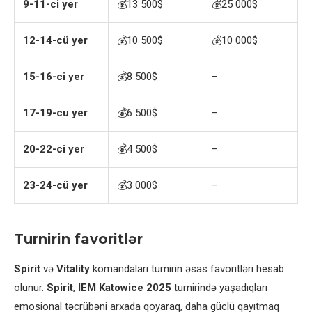
9-11-ci yer
💰13 500$
💰25 000$
12-14-cü yer
💰10 500$
💰10 000$
15-16-ci yer
💰8 500$
–
17-19-cu yer
💰6 500$
–
20-22-ci yer
💰4 500$
–
23-24-cü yer
💰3 000$
–
Turnirin favoritlər
Spirit
və
Vitality
komandaları turnirin əsas favoritləri hesab
olunur.
Spirit
,
IEM Katowice 2025
turnirində yaşadıqları
emosional təcrübəni arxada qoyaraq, daha güclü qayıtmaq