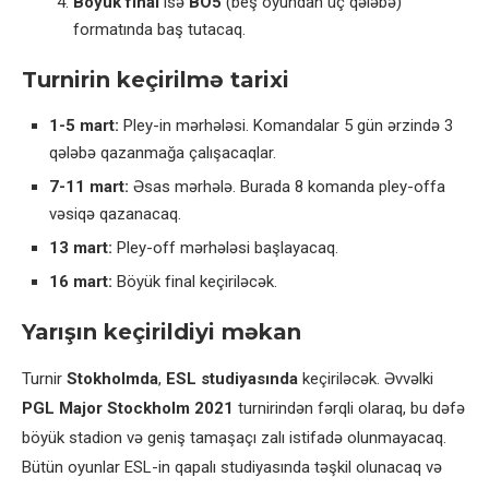
Böyük final
isə
BO5
(beş oyundan üç qələbə)
formatında baş tutacaq.
Turnirin keçirilmə tarixi
1-5 mart:
Pley-in mərhələsi. Komandalar 5 gün ərzində 3
qələbə qazanmağa çalışacaqlar.
7-11 mart:
Əsas mərhələ. Burada 8 komanda pley-offa
vəsiqə qazanacaq.
13 mart:
Pley-off mərhələsi başlayacaq.
16 mart:
Böyük final keçiriləcək.
Yarışın keçirildiyi məkan
Turnir
Stokholmda
,
ESL studiyasında
keçiriləcək. Əvvəlki
PGL Major Stockholm 2021
turnirindən fərqli olaraq, bu dəfə
böyük stadion və geniş tamaşaçı zalı istifadə olunmayacaq.
Bütün oyunlar ESL-in qapalı studiyasında təşkil olunacaq və