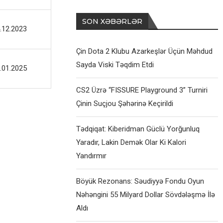
SON XƏBƏRLƏR
.12.2023
Çin Dota 2 Klubu Azarkeşlər Üçün Məhdud
Sayda Viski Təqdim Etdi
.01.2025
CS2 Üzrə “FISSURE Playground 3” Turniri
Çinin Suçjou Şəhərinə Keçirildi
Tədqiqat: Kiberidman Güclü Yorğunluq
Yaradır, Lakin Demək Olar Ki Kalori
Yandırmır
Böyük Rezonans: Səudiyyə Fondu Oyun
Nəhəngini 55 Milyard Dollar Sövdələşmə İlə
Aldı