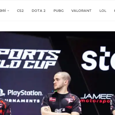
ƏRI
CS2
DOTA 2
PUBG
VALORANT
LOL