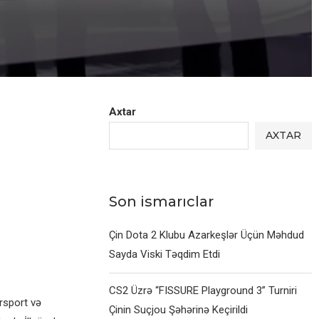
Axtar
AXTAR
Son ismarıclar
Çin Dota 2 Klubu Azarkeşlər Üçün Məhdud
Sayda Viski Təqdim Etdi
CS2 Üzrə “FISSURE Playground 3” Turniri
rsport və
Çinin Suçjou Şəhərinə Keçirildi