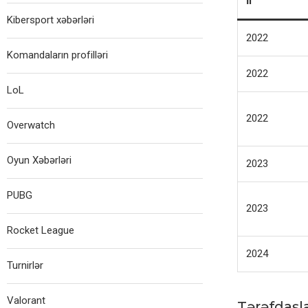
İl
Kibersport xəbərləri
2022
Komandaların profilləri
2022
LoL
2022
Overwatch
Oyun Xəbərləri
2023
PUBG
2023
Rocket League
2024
Turnirlər
Valorant
Tərəfdaşl