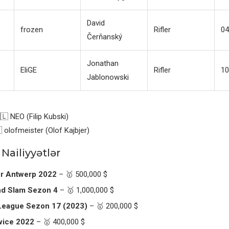
David
frozen
Rifler
04
Čerňanský
Jonathan
EliGE
Rifler
10
Jablonowski
🇱 NEO (Filip Kubski)
 olofmeister (Olof Kajbjer)
Nailiyyətlər
r Antwerp 2022
– 🥇 500,000 $
and Slam Sezon 4
– 🥇 1,000,000 $
League Sezon 17 (2023)
– 🥇 200,000 $
wice 2022
– 🥇 400,000 $