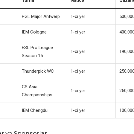
Turnir
Nəticə
Qazan
PGL Major Antwerp
1-ci yer
500,000
IEM Cologne
1-ci yer
400,000
ESL Pro League
1-ci yer
190,000
Season 15
Thunderpick WC
1-ci yer
250,000
CS Asia
1-ci yer
250,000
Championships
IEM Chengdu
1-ci yer
100,000
ar və Sponsorlar