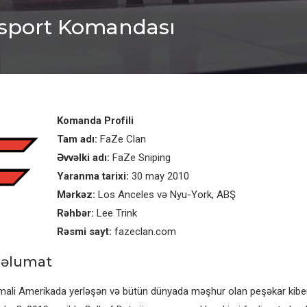
rsport Komandası
Komanda Profili
Tam adı:
FaZe Clan
Əvvəlki adı:
FaZe Sniping
Yaranma tarixi:
30 may 2010
Mərkəz:
Los Anceles və Nyu-York, ABŞ
Rəhbər:
Lee Trink
Rəsmi sayt:
fazeclan.com
əlumat
mali Amerikada yerləşən və bütün dünyada məşhur olan peşəkar kibe