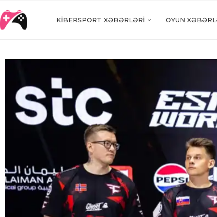
KIBERSPORT XƏBƏRLƏRI
OYUN XƏBƏRL