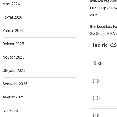
əyləncə təşkilatı
Mart 2026
Eric “CLipZ” Ri
olub.
Fevral 2026
İllər keçdikcə F
Yanvar 2026
Six Siege, FIFA 
Dekabr 2025
Hazırkı CS
Noyabr 2025
Ölkə
Oktyabr 2025
🇩🇰
Sentyabr 2025
Avqust 2025
🇱🇻
İyul 2025
🇳🇴