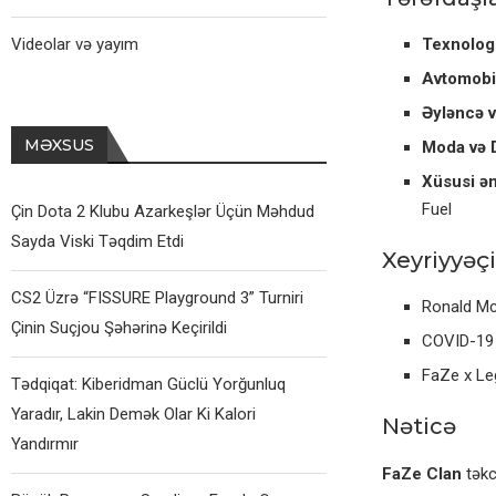
Videolar və yayım
Texnologi
Avtomobil
Əyləncə 
MƏXSUS
Moda və 
Xüsusi əm
Fuel
Çin Dota 2 Klubu Azarkeşlər Üçün Məhdud
Sayda Viski Təqdim Etdi
Xeyriyyəçi
CS2 Üzrə “FISSURE Playground 3” Turniri
Ronald Mc
Çinin Suçjou Şəhərinə Keçirildi
COVID-19 p
FaZe x Leg
Tədqiqat: Kiberidman Güclü Yorğunluq
Yaradır, Lakin Demək Olar Ki Kalori
Nəticə
Yandırmır
FaZe Clan
təkcə