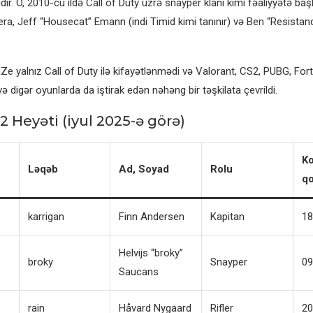
dır. O, 2010-cu ildə Call of Duty üzrə snayper klanı kimi fəaliyyətə başla
vera, Jeff “Housecat” Emann (indi Timid kimi tanınır) və Ben “Resista
aZe yalnız Call of Duty ilə kifayətlənmədi və Valorant, CS2, PUBG, For
və digər oyunlarda da iştirak edən nəhəng bir təşkilata çevrildi.
2 Heyəti (iyul 2025-ə görə)
K
Ləqəb
Ad, Soyad
Rolu
q
karrigan
Finn Andersen
Kapitan
18
Helvijs “broky”
broky
Snayper
09
Saucans
rain
Håvard Nygaard
Rifler
20