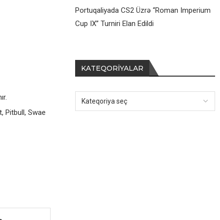
Portuqaliyada CS2 Üzrə “Roman Imperium
Cup IX” Turniri Elan Edildi
KATEQORIYALAR
ır.
, Pitbull, Swae