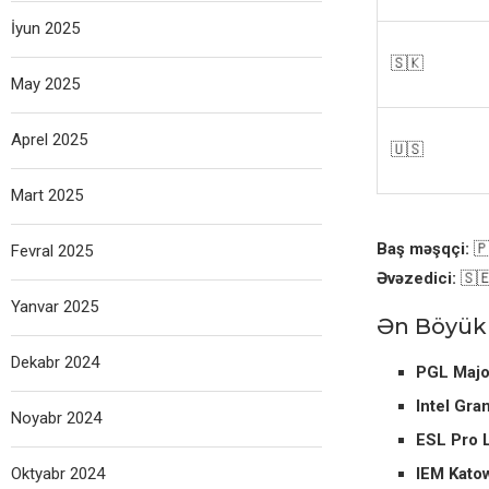
İyun 2025
🇸🇰
May 2025
Aprel 2025
🇺🇸
Mart 2025
Baş məşqçi:
🇵
Fevral 2025
Əvəzedici:
🇸🇪
Yanvar 2025
Ən Böyük 
Dekabr 2024
PGL Majo
Intel Gr
Noyabr 2024
ESL Pro 
Oktyabr 2024
IEM Kato