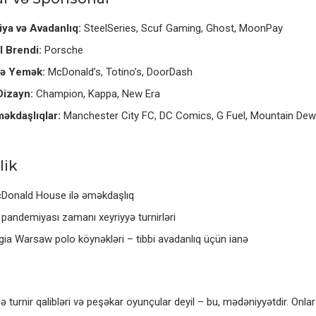
ya və Avadanlıq:
SteelSeries, Scuf Gaming, Ghost, MoonPay
 Brendi:
Porsche
və Yemək:
McDonald’s, Totino’s, DoorDash
Dizayn:
Champion, Kappa, New Era
əkdaşlıqlar:
Manchester City FC, DC Comics, G Fuel, Mountain D
lik
Donald House ilə əməkdaşlıq
andemiyası zamanı xeyriyyə turnirləri
ia Warsaw polo köynəkləri – tibbi avadanlıq üçün ianə
 turnir qalibləri və peşəkar oyunçular deyil – bu, mədəniyyətdir. Onlar