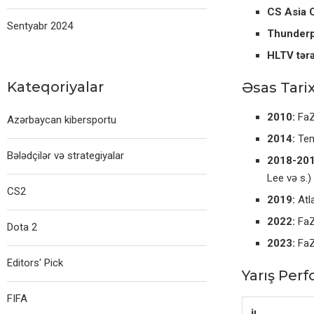
CS Asia 
Sentyabr 2024
Thunderp
HLTV tərə
Kateqoriyalar
Əsas Tarix
2010:
FaZ
Azərbaycan kibersportu
2014:
Temp
Bələdçilər və strategiyalar
2018-201
Lee və s.)
CS2
2019:
Atla
2022:
FaZ
Dota 2
2023:
FaZe
Editors' Pick
Yarış Perf
FIFA