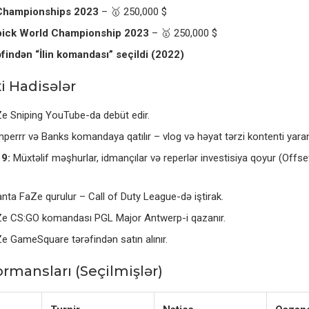
Championships 2023
– 🥇 250,000 $
ick World Championship 2023
– 🥇 250,000 $
findən “İlin komandası” seçildi (2022)
i Hadisələr
e Sniping YouTube-da debüt edir.
errr və Banks komandaya qatılır – vlog və həyat tərzi kontenti yaran
9:
Müxtəlif məşhurlar, idmançılar və reperlər investisiya qoyur (Offset
nta FaZe qurulur – Call of Duty League-də iştirak.
e CS:GO komandası PGL Major Antwerp-i qazanır.
 GameSquare tərəfindən satın alınır.
ormansları (Seçilmişlər)