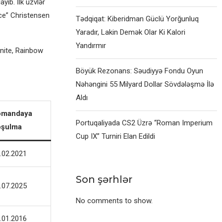
yıb. İlk üzvlər
nce” Christensen
Tədqiqat: Kiberidman Güclü Yorğunluq
Yaradır, Lakin Demək Olar Ki Kalori
Yandırmır
tnite, Rainbow
Böyük Rezonans: Səudiyyə Fondu Oyun
Nəhəngini 55 Milyard Dollar Sövdələşmə İlə
Aldı
omandaya
Portuqaliyada CS2 Üzrə “Roman Imperium
oşulma
Cup IX” Turniri Elan Edildi
.02.2021
Son şərhlər
.07.2025
No comments to show.
.01.2016