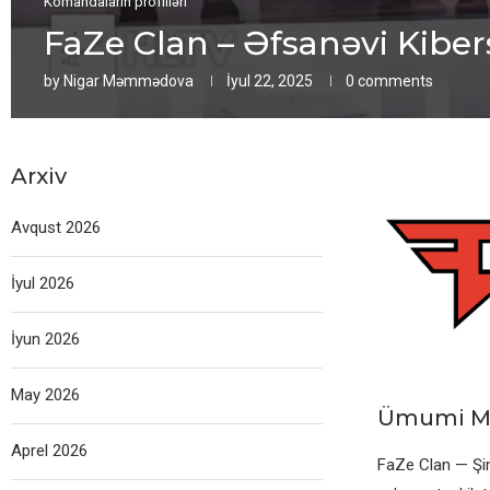
Komandaların profilləri
FaZe Clan – Əfsanəvi Kibe
by
Nigar Məmmədova
İyul 22, 2025
0 comments
Arxiv
Avqust 2026
İyul 2026
İyun 2026
May 2026
Ümumi M
Aprel 2026
FaZe Clan — Şi