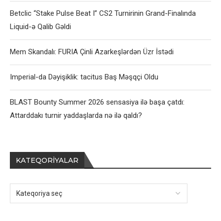
Betclic “Stake Pulse Beat I” CS2 Turnirinin Grand-Finalında
Liquid-ə Qalib Gəldi
Mem Skandalı: FURIA Çinli Azarkeşlərdən Üzr İstədi
Imperial-da Dəyişiklik: tacitus Baş Məşqçi Oldu
BLAST Bounty Summer 2026 sensasiya ilə başa çatdı:
Attarddakı turnir yaddaşlarda nə ilə qaldı?
KATEQORIYALAR