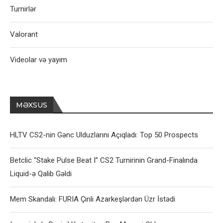
Turnirlər
Valorant
Videolar və yayım
MƏXSUS
HLTV CS2-nin Gənc Ulduzlarını Açıqladı: Top 50 Prospects
Betclic “Stake Pulse Beat I” CS2 Turnirinin Grand-Finalında
Liquid-ə Qalib Gəldi
Mem Skandalı: FURIA Çinli Azarkeşlərdən Üzr İstədi