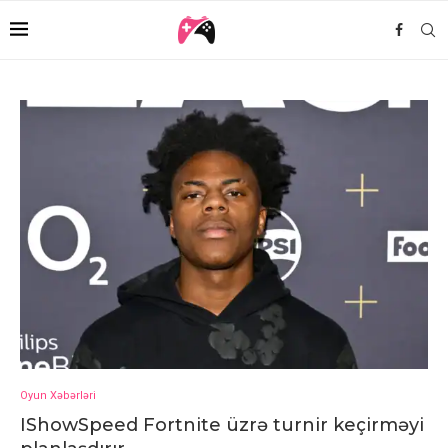
Oyun Xəbərləri
IShowSpeed Fortnite üzrə turnir keçirməyi