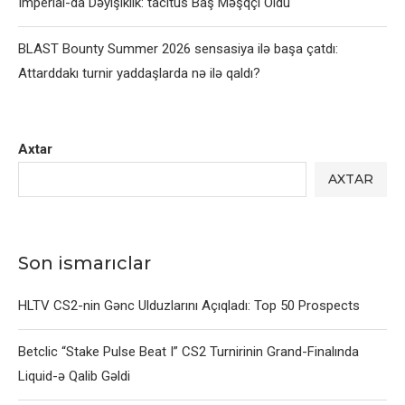
Imperial-da Dəyişiklik: tacitus Baş Məşqçi Oldu
BLAST Bounty Summer 2026 sensasiya ilə başa çatdı:
Attarddakı turnir yaddaşlarda nə ilə qaldı?
Axtar
AXTAR
Son ismarıclar
HLTV CS2-nin Gənc Ulduzlarını Açıqladı: Top 50 Prospects
Betclic “Stake Pulse Beat I” CS2 Turnirinin Grand-Finalında
Liquid-ə Qalib Gəldi