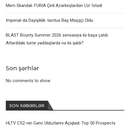
Mem Skandalı: FURIA Çinli Azarkeşlərdən Üzr İstədi
Imperial-da Dəyişiklik: tacitus Baş Məşqçi Oldu
BLAST Bounty Summer 2026 sensasiya ilə başa çatdı:
Attarddakı turnir yaddaşlarda nə ilə qaldı?
Son şərhlər
No comments to show.
SON XƏBƏRLƏR
HLTV CS2-nin Gənc Ulduzlarını Açıqladı: Top 50 Prospects