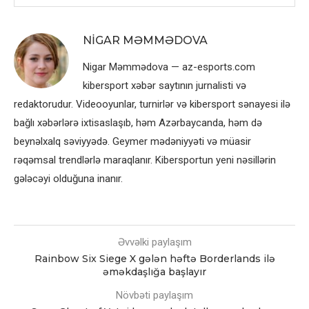
NIGAR MƏMMƏDOVA
Nigar Məmmədova — az-esports.com
kibersport xəbər saytının jurnalisti və
redaktorudur. Videooyunlar, turnirlər və kibersport sənayesi ilə
bağlı xəbərlərə ixtisaslaşıb, həm Azərbaycanda, həm də
beynəlxalq səviyyədə. Geymer mədəniyyəti və müasir
rəqəmsal trendlərlə maraqlanır. Kibersportun yeni nəsillərin
gələcəyi olduğuna inanır.
Əvvəlki paylaşım
Rainbow Six Siege X gələn həftə Borderlands ilə
əməkdaşlığa başlayır
Növbəti paylaşım