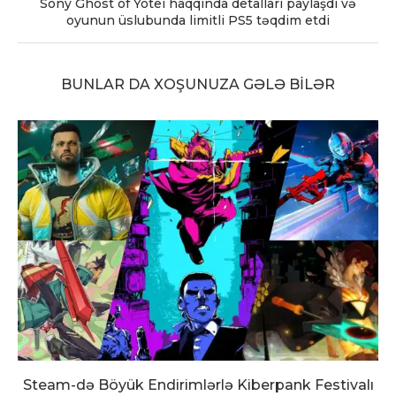
Sony Ghost of Yotei haqqında detalları paylaşdı və
oyunun üslubunda limitli PS5 təqdim etdi
BUNLAR DA XOŞUNUZA GƏLƏ BILƏR
Steam-də Böyük Endirimlərlə Kiberpank Festivalı