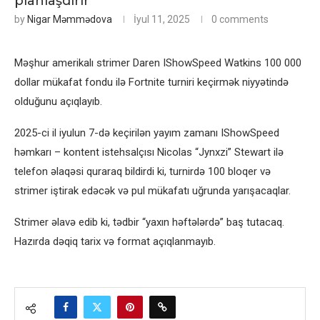
planlaşdırır
by
Nigar Məmmədova
İyul 11, 2025
0 comments
Məşhur amerikalı strimer Daren IShowSpeed Watkins 100 000
dollar mükafat fondu ilə Fortnite turniri keçirmək niyyətində
olduğunu açıqlayıb.
2025-ci il iyulun 7-də keçirilən yayım zamanı IShowSpeed
həmkarı – kontent istehsalçısı Nicolas “Jynxzi” Stewart ilə
telefon əlaqəsi quraraq bildirdi ki, turnirdə 100 bloqer və
strimer iştirak edəcək və pul mükafatı uğrunda yarışacaqlar.
Strimer əlavə edib ki, tədbir “yaxın həftələrdə” baş tutacaq.
Hazırda dəqiq tarix və format açıqlanmayıb.