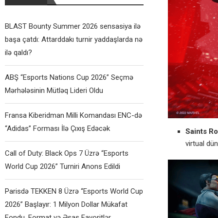
BLAST Bounty Summer 2026 sensasiya ilə
başa çatdı: Attarddakı turnir yaddaşlarda nə
ilə qaldı?
ABŞ “Esports Nations Cup 2026” Seçmə
Mərhələsinin Mütləq Lideri Oldu
Fransa Kiberidman Milli Komandası ENC-də
“Adidas” Forması İlə Çıxış Edəcək
Saints Ro
virtual dü
Call of Duty: Black Ops 7 Üzrə “Esports
World Cup 2026” Turniri Anons Edildi
Parisdə TEKKEN 8 Üzrə “Esports World Cup
2026” Başlayır: 1 Milyon Dollar Mükafat
Fondu, Format və Əsas Favoritlər