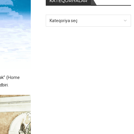
KATEQORIYALAR
Tək” (Home
biri.