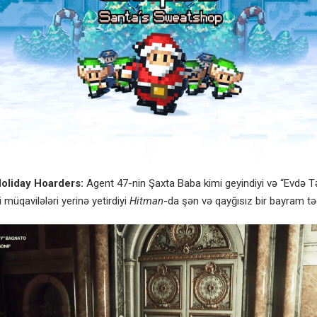
oliday Hoarders:
Agent 47-nin Şaxta Baba kimi geyindiyi və “Evdə 
i müqavilələri yerinə yetirdiyi
Hitman
-da şən və qayğısız bir bayram təd