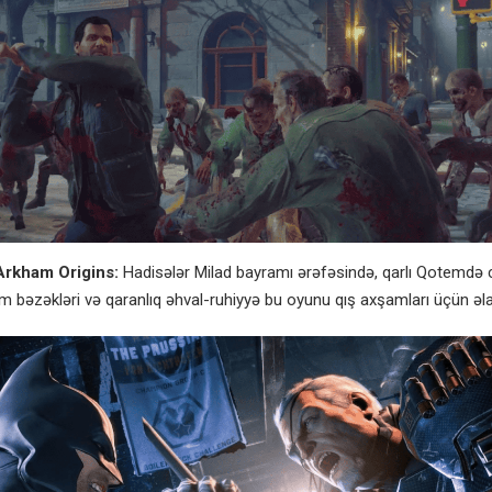
Arkham Origins:
Hadisələr Milad bayramı ərəfəsində, qarlı Qotemdə c
m bəzəkləri və qaranlıq əhval-ruhiyyə bu oyunu qış axşamları üçün əla