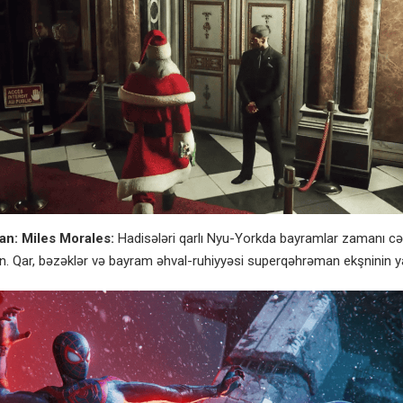
n: Miles Morales:
Hadisələri qarlı Nyu-Yorkda bayramlar zamanı cə
un. Qar, bəzəklər və bayram əhval-ruhiyyəsi superqəhrəman ekşninin ya