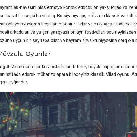
bayram ab-havasını hiss etməyə kömək edəcək ən yaxşı Milad və Yeni 
n ibarət bir seçki hazırladıq. Bu siyahıya qış mövzulu klassik və kult la
r onlayn oyunlarda keçirilən müasir relizlər və müvəqqəti tədbirlər daxi
ncəli arkadaları və ya genişmiqyaslı onlayn festivalları sevməyinizdən
özünə uyğun bir şey tapa bilər və bayram əhval-ruhiyyəsinə qərq ola bi
Mövzulu Oyunlar
ng 4:
Zombilərlə qar kürəciklərindən tutmuş böyük lolipoplara qədər
an istifadə edərək mübarizə apara biləcəyiniz klassik Milad oyunu. A
qışa uyğundur.