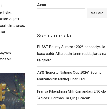
Axtar
il
yihələr,
AXTAR
ldir. Süjetli
 asılı olmayaraq,
lər.
Son ismarıclar
BLAST Bounty Summer 2026 sensasiya ilə
 bayram
başa çatdı: Attarddakı turnir yaddaşlarda nə
tmosfer
ilə qaldı?
ABŞ “Esports Nations Cup 2026” Seçmə
Mərhələsinin Mütləq Lideri Oldu
Fransa Kiberidman Milli Komandası ENC-də
“Adidas” Forması İlə Çıxış Edəcək