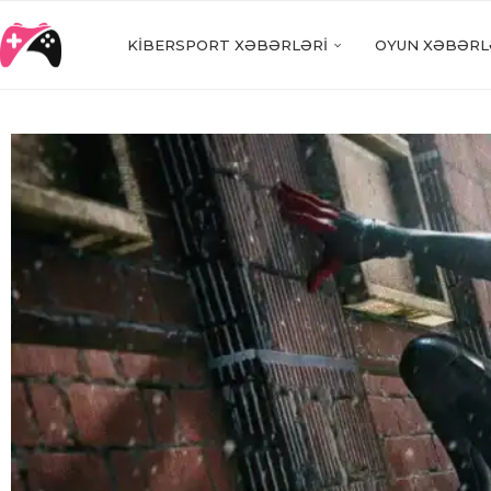
KIBERSPORT XƏBƏRLƏRI
OYUN XƏBƏRL