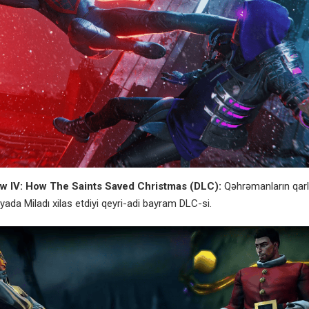
w IV: How The Saints Saved Christmas (DLC):
Qəhrəmanların qarl
nyada Miladı xilas etdiyi qeyri-adi bayram DLC-si.