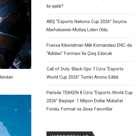
ilə qaldı?
ABŞ “Esports Nations Cup 2026” Seçmə
Mərhələsinin Mütləq Lideri Oldu
Fransa Kiberidman Milli Komandası ENC-də
“Adidas” Forması İlə Çıxış Edəcək
Call of Duty: Black Ops 7 Üzrə “Esports
World Cup 2026” Turniri Anons Edildi
ikindən
Parisdə TEKKEN 8 Üzrə “Esports World Cup
2026” Başlayır: 1 Milyon Dollar Mükafat
Fondu, Format və Əsas Favoritlər