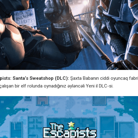
ists: Santa’s Sweatshop (DLC):
Şaxta Babanın ciddi oyuncaq fabr
lışan bir elf rolunda oynadığınız əyləncəli Yeni il DLC-si.