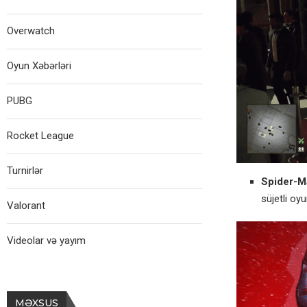
Overwatch
Oyun Xəbərləri
PUBG
Rocket League
Turnirlər
Spider-Ma
süjetli oy
Valorant
Videolar və yayım
MƏXSUS