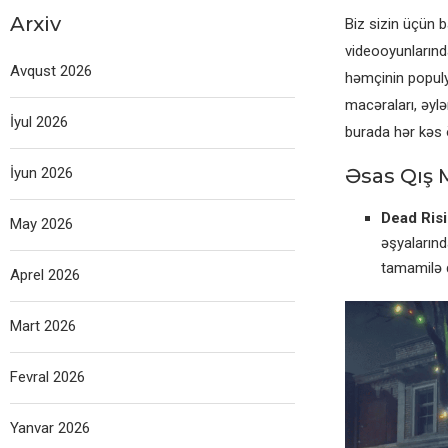
Arxiv
Biz sizin üçün 
videooyunlarında
Avqust 2026
həmçinin populya
macəraları, əylə
İyul 2026
burada hər kəs 
İyun 2026
Əsas Qış 
Dead Risi
May 2026
əşyalarınd
tamamilə 
Aprel 2026
Mart 2026
Fevral 2026
Yanvar 2026