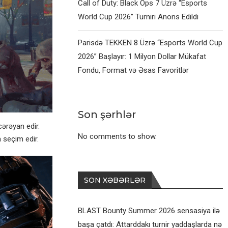
Call of Duty: Black Ops 7 Üzrə “Esports
World Cup 2026” Turniri Anons Edildi
Parisdə TEKKEN 8 Üzrə “Esports World Cup
2026” Başlayır: 1 Milyon Dollar Mükafat
Fondu, Format və Əsas Favoritlər
Son şərhlər
ərəyan edir.
No comments to show.
 seçim edir.
SON XƏBƏRLƏR
BLAST Bounty Summer 2026 sensasiya ilə
başa çatdı: Attarddakı turnir yaddaşlarda nə