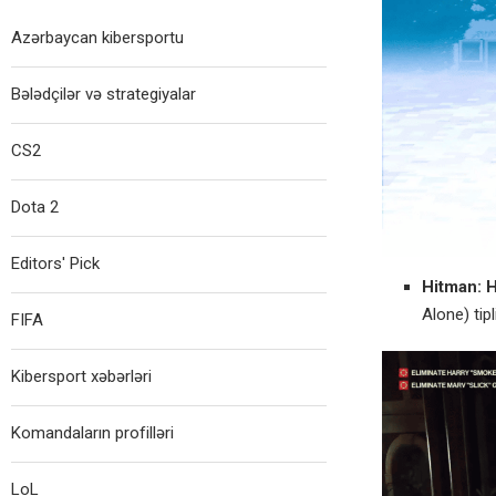
Azərbaycan kibersportu
Bələdçilər və strategiyalar
CS2
Dota 2
Editors' Pick
Hitman: H
Alone) tipl
FIFA
Kibersport xəbərləri
Komandaların profilləri
LoL