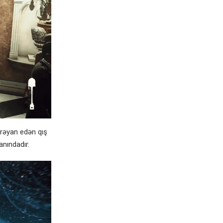
rəyan edən qış
nındadır.