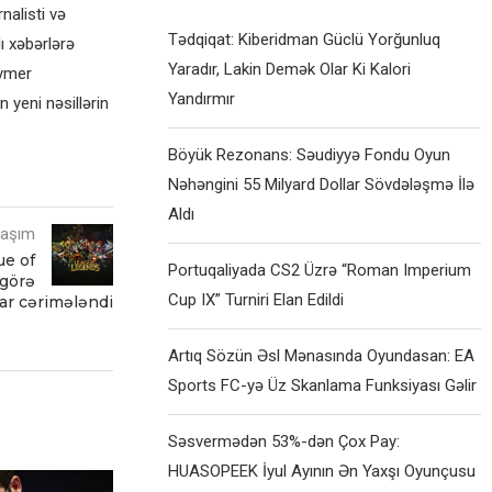
alisti və
Tədqiqat: Kiberidman Güclü Yorğunluq
ı xəbərlərə
Yaradır, Lakin Demək Olar Ki Kalori
eymer
Yandırmır
 yeni nəsillərin
Böyük Rezonans: Səudiyyə Fondu Oyun
Nəhəngini 55 Milyard Dollar Sövdələşmə İlə
Aldı
laşım
ue of
Portuqaliyada CS2 Üzrə “Roman Imperium
 görə
Cup IX” Turniri Elan Edildi
lar cərimələndi
Artıq Sözün Əsl Mənasında Oyundasan: EA
Sports FC-yə Üz Skanlama Funksiyası Gəlir
Səsvermədən 53%-dən Çox Pay:
HUASOPEEK İyul Ayının Ən Yaxşı Oyunçusu