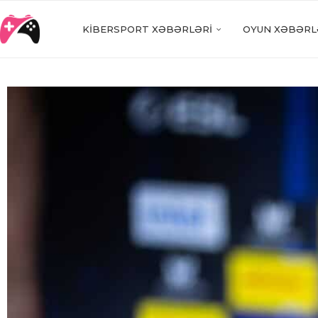
KIBERSPORT XƏBƏRLƏRI
OYUN XƏBƏRL