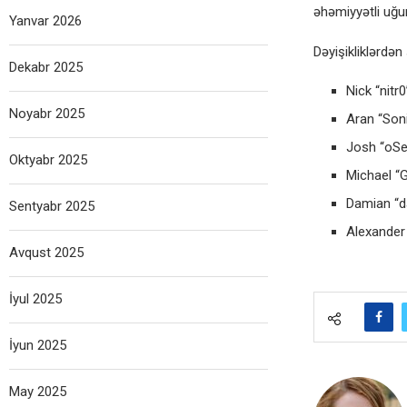
əhəmiyyətli uğur
Yanvar 2026
Dəyişikliklərdə
Dekabr 2025
Nick “nitr
Noyabr 2025
Aran “Son
Josh “oS
Oktyabr 2025
Michael “
Damian “d
Sentyabr 2025
Alexander 
Avqust 2025
İyul 2025
İyun 2025
May 2025