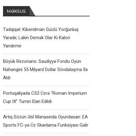
MƏXSUS
Tədqiqat: Kiberidman Güclü Yorğunluq
Yaradır, Lakin Demək Olar Ki Kalori
Yandırmır
Böyük Rezonans: Səudiyyə Fondu Oyun
Nəhəngini 55 Milyard Dollar Sövdələşmə İlə
Aldı
Portuqaliyada CS2 Üzrə “Roman Imperium
Cup IX” Turniri Elan Edildi
Artıq Sözün Əsl Mənasında Oyundasan: EA
Sports FC-yə Üz Skanlama Funksiyası Gəlir