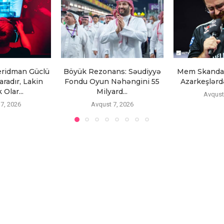
eridman Güclü
Böyük Rezonans: Səudiyyə
Mem Skandalı
radır, Lakin
Fondu Oyun Nəhəngini 55
Azarkeşlərd
Olar...
Milyard...
Avqust
7, 2026
Avqust 7, 2026