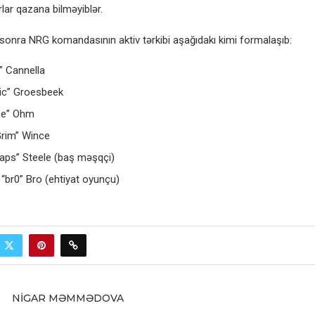
lar qazana bilməyiblər.
n sonra NRG komandasının aktiv tərkibi aşağıdakı kimi formalaşıb:
0” Cannella
ic” Groesbeek
ee” Ohm
Grim” Wince
aps” Steele (baş məşqçi)
“br0” Bro (ehtiyat oyunçu)
NIGAR MƏMMƏDOVA