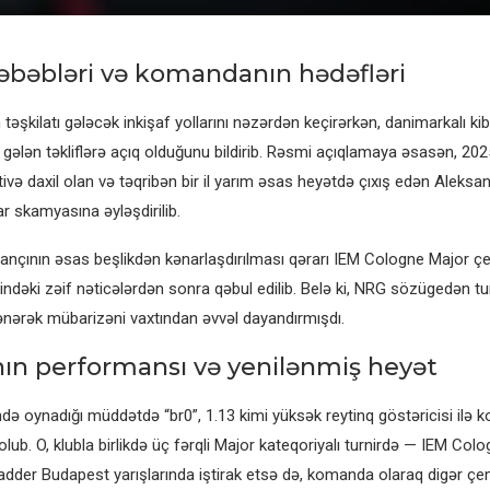
səbəbləri və komandanın hədəfləri
əşkilatı gələcək inkişaf yollarını nəzərdən keçirərkən, danimarkalı ki
 gələn təkliflərə açıq olduğunu bildirib. Rəsmi açıqlamaya əsasən, 2025-
tivə daxil olan və təqribən bir il yarım əsas heyətdə çıxış edən Aleksa
r skamyasına əyləşdirilib.
ançının əsas beşlikdən kənarlaşdırılması qərarı IEM Cologne Major ç
indəki zəif nəticələrdən sonra qəbul edilib. Belə ki, NRG sözügedən tu
lənərək mübarizəni vaxtından əvvəl dayandırmışdı.
ın performansı və yenilənmiş heyət
ndə oynadığı müddətdə “br0”, 1.13 kimi yüksək reytinq göstəricisi ilə
lub. O, klubla birlikdə üç fərqli Major kateqoriyalı turnirdə — IEM Col
adder Budapest yarışlarında iştirak etsə də, komanda olaraq digər ç