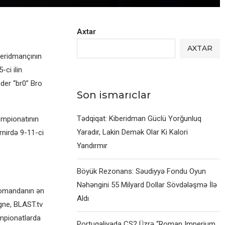
Axtar
AXTAR
beridmançının
ci ilin
nder “br0” Bro
Son ismarıclar
Tədqiqat: Kiberidman Güclü Yorğunluq
empionatının
Yaradır, Lakin Demək Olar Ki Kalori
rnirdə 9-11-ci
Yandırmır
Böyük Rezonans: Səudiyyə Fondu Oyun
Nəhəngini 55 Milyard Dollar Sövdələşmə İlə
 komandanın ən
Aldı
ogne, BLAST.tv
empionatlarda
Portuqaliyada CS2 Üzrə “Roman Imperium