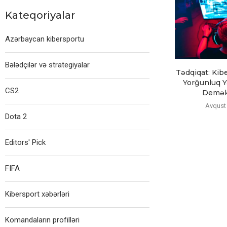
Kateqoriyalar
Azərbaycan kibersportu
Bələdçilər və strategiyalar
Tədqiqat: Kib
Yorğunluq Ya
CS2
Demək 
Avqust 
Dota 2
Editors' Pick
FIFA
Kibersport xəbərləri
Komandaların profilləri