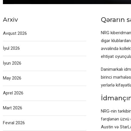
Qərarın 
Arxiv
NRG kiberidman t
Avqust 2026
digər klublardan
İyul 2026
əvvəlində kollek
ehtiyat oyunçula
İyun 2026
Danimarkalı idm
birinci mərhələs
May 2026
yerlərlə kifayət
Aprel 2026
İdmançın
Mart 2026
NRG-nin tərkibi
fərqlənən üzvü o
Fevral 2026
Austin və StarL