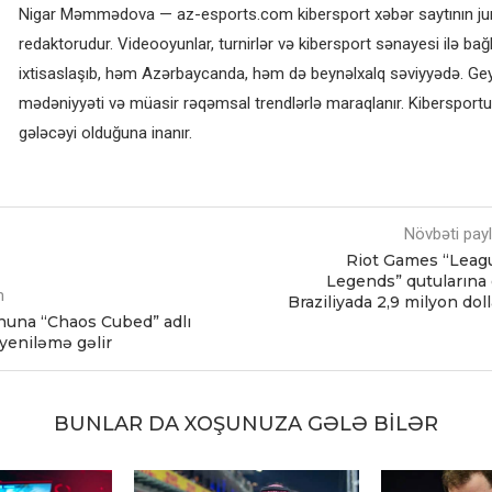
Nigar Məmmədova — az-esports.com kibersport xəbər saytının jurn
redaktorudur. Videooyunlar, turnirlər və kibersport sənayesi ilə bağl
ixtisaslaşıb, həm Azərbaycanda, həm də beynəlxalq səviyyədə. G
mədəniyyəti və müasir rəqəmsal trendlərlə maraqlanır. Kibersportun
gələcəyi olduğuna inanır.
Növbəti pay
Riot Games “Leag
Legends” qutularına
m
Braziliyada 2,9 milyon dol
nuna “Chaos Cubed” adlı
yeniləmə gəlir
BUNLAR DA XOŞUNUZA GƏLƏ BILƏR