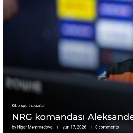
Kibersport xəbərləri
NRG komandası Aleksander 
by
Nigar Məmmədova
İyun 17, 2026
0 comments