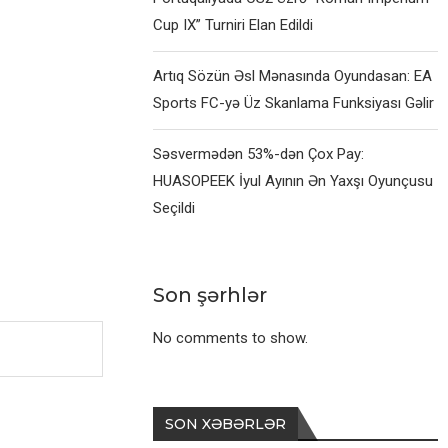
Cup IX” Turniri Elan Edildi
Artıq Sözün Əsl Mənasında Oyundasan: EA
Sports FC-yə Üz Skanlama Funksiyası Gəlir
Səsvermədən 53%-dən Çox Pay:
HUASOPEEK İyul Ayının Ən Yaxşı Oyunçusu
Seçildi
Son şərhlər
No comments to show.
SON XƏBƏRLƏR