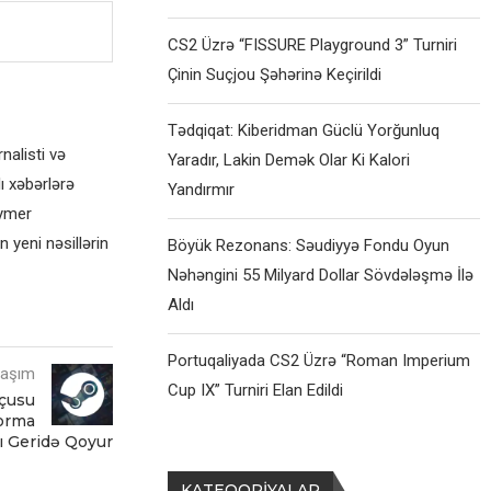
CS2 Üzrə “FISSURE Playground 3” Turniri
Çinin Suçjou Şəhərinə Keçirildi
Tədqiqat: Kiberidman Güclü Yorğunluq
alisti və
Yaradır, Lakin Demək Olar Ki Kalori
ı xəbərlərə
Yandırmır
eymer
 yeni nəsillərin
Böyük Rezonans: Səudiyyə Fondu Oyun
Nəhəngini 55 Milyard Dollar Sövdələşmə İlə
Aldı
Portuqaliyada CS2 Üzrə “Roman Imperium
laşım
Cup IX” Turniri Elan Edildi
çusu
forma
ı Geridə Qoyur
KATEQORIYALAR