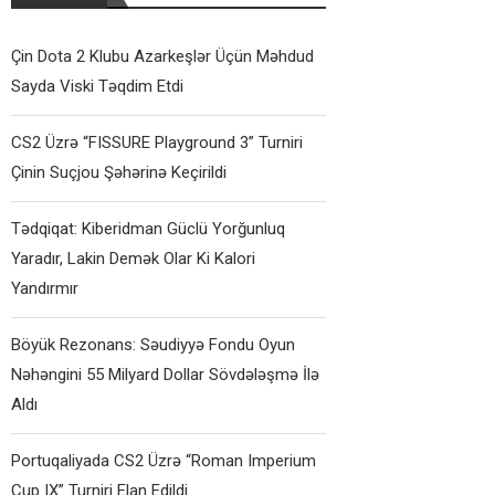
Çin Dota 2 Klubu Azarkeşlər Üçün Məhdud
Sayda Viski Təqdim Etdi
CS2 Üzrə “FISSURE Playground 3” Turniri
Çinin Suçjou Şəhərinə Keçirildi
Tədqiqat: Kiberidman Güclü Yorğunluq
Yaradır, Lakin Demək Olar Ki Kalori
Yandırmır
Böyük Rezonans: Səudiyyə Fondu Oyun
Nəhəngini 55 Milyard Dollar Sövdələşmə İlə
Aldı
Portuqaliyada CS2 Üzrə “Roman Imperium
Cup IX” Turniri Elan Edildi