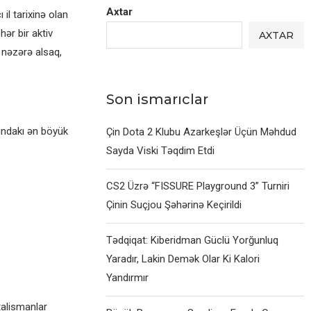
Axtar
il tarixinə olan
ər bir aktiv
AXTAR
 nəzərə alsaq,
Son ismarıclar
qundakı ən böyük
Çin Dota 2 Klubu Azarkeşlər Üçün Məhdud
Sayda Viski Təqdim Etdi
CS2 Üzrə “FISSURE Playground 3” Turniri
Çinin Suçjou Şəhərinə Keçirildi
Tədqiqat: Kiberidman Güclü Yorğunluq
Yaradır, Lakin Demək Olar Ki Kalori
Yandırmır
talismanlar