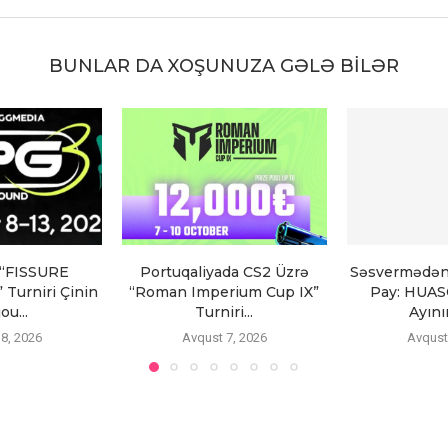
BUNLAR DA XOŞUNUZA GƏLƏ BILƏR
 “FISSURE
Portuqaliyada CS2 Üzrə
Səsvermədən
 Turniri Çinin
“Roman Imperium Cup IX”
Pay: HUAS
ou...
Turniri...
Ayını
8, 2026
Avqust 7, 2026
Avqust