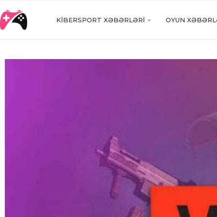
KIBERSPORT XƏBƏRLƏRI
OYUN XƏBƏRL