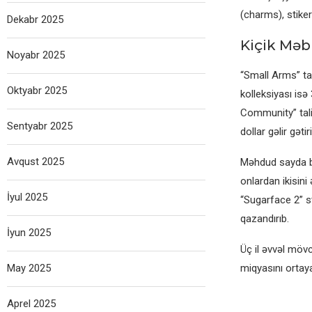
(charms), stiker
Dekabr 2025
Kiçik Məbl
Noyabr 2025
“Small Arms” tal
Oktyabr 2025
kolleksiyası isə
Community” tali
Sentyabr 2025
dollar gəlir gətiri
Avqust 2025
Məhdud sayda bur
onlardan ikisin
İyul 2025
“Sugarface 2” st
qazandırıb.
İyun 2025
Üç il əvvəl möv
May 2025
miqyasını ortaya
Aprel 2025