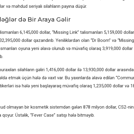
lər və məhdud seriyalı silahların payına düşür.
əğlər də Bir Araya Gəlir
ismanları 6,145,000 dollar, “Missing Link” talismanları 5,159,000 dollar
 32,395,000 dollar qazandırıb. Yeniliklərdən olan “Dr Boom” və “Missing
smanları oyuna yeni əlavə olunub və müvafiq olaraq 3,919,000 dollar
b.
axılan silahların gəliri 1,416,000 dollar ilə 13,930,000 dollar arasında
i əldə etmək üçün hələ də vaxt var. Bu yaxınlarda əlavə edilən “Commu
ikerləri isə hələ yeni başlayaraq müvafiq olaraq 1,235,000 dollar və 1
cud olmayan bir kosmetik sistemdən gələn 878 milyon dollar, CS2-n
 qoyur. Üstəlik, “Fever Case” satışı hələ bitməyib.