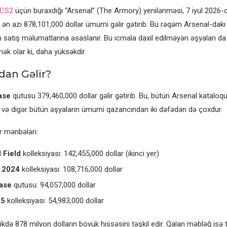
CS2
üçün buraxdığı “Arsenal” (The Armory) yenilənməsi, 7 iyul 2026-cı 
ən azı 878,101,000 dollar ümumi gəlir gətirib. Bu rəqəm Arsenal-dakı h
n satış məlumatlarına əsaslanır. Bu icmala daxil edilməyən əşyaları da
ək olar ki, daha yüksəkdir.
dan Gəlir?
ase
qutusu 379,460,000 dollar gəlir gətirib. Bu, bütün Arsenal katalo
r və digər bütün əşyaların ümumi qazancından iki dəfədən də çoxdur.
r mənbələri:
 Field
kolleksiyası: 142,455,000 dollar (ikinci yer)
 2024
kolleksiyası: 108,716,000 dollar
Case
qutusu: 94,057,000 dollar
25
kolleksiyası: 54,983,000 dollar
ikdə 878 milyon dolların böyük hissəsini təşkil edir. Qalan məbləğ isə 