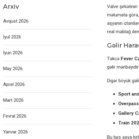
Arxiv
Valve şirkətinin
məlumata görə, 
Avqust 2026
əşyanın izlənilə
real məbləğ dem
İyul 2026
Gəlir Hara
İyun 2026
Təkcə
Fever C
gəlir mənbəyidi
May 2026
Digər böyük gəli
Aprel 2026
Sport and
Mart 2026
Overpass
Gallery 
Fevral 2026
Train 20
Yanvar 2026
Bu beş əşya birl