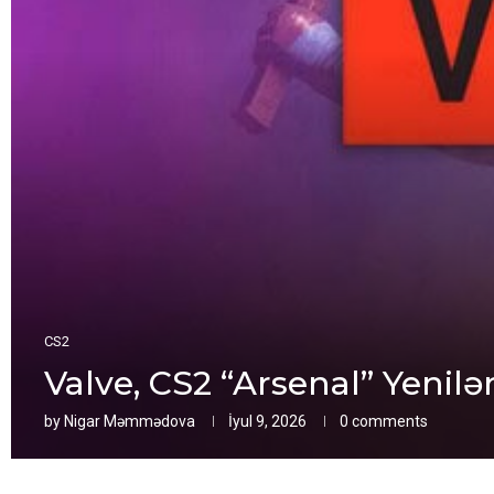
CS2
Valve, CS2 “Arsenal” Yeni
by
Nigar Məmmədova
İyul 9, 2026
0 comments