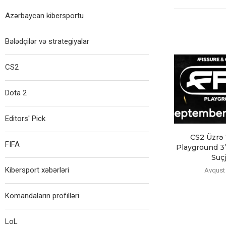
Azərbaycan kibersportu
Bələdçilər və strategiyalar
CS2
Dota 2
Editors' Pick
CS2 Üzrə
FIFA
Playground 3”
Suçj
Kibersport xəbərləri
Avqust 
Komandaların profilləri
LoL