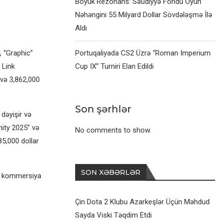
Böyük Rezonans: Səudiyyə Fondu Oyun
Nəhəngini 55 Milyard Dollar Sövdələşmə İlə
Aldı
, “Graphic”
Portuqaliyada CS2 Üzrə “Roman Imperium
 Link
Cup IX” Turniri Elan Edildi
 və 3,862,000
Son şərhlər
 dəyişir və
nity 2025” və
No comments to show.
85,000 dollar
SON XƏBƏRLƏR
in kommersiya
Çin Dota 2 Klubu Azarkeşlər Üçün Məhdud
Sayda Viski Təqdim Etdi