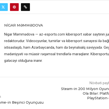
NIGAR MƏMMƏDOVA
Nigar Məmmədova — az-esports.com kibersport xəbər saytının jurn
redaktorudur. Videooyunlar, turnirlər və kibersport sənayesi ilə bağl
ixtisaslaşıb, həm Azərbaycanda, həm də beynəlxalq səviyyədə. G
mədəniyyəti və müasir rəqəmsal trendlərlə maraqlanır. Kibersportun
gələcəyi olduğuna inanır.
Növbəti pay
Steam-in 200 Milyon Oyun
Ola Bilər: Plat
m
PlayStation-
ame-in Beşinci Oyunçusu