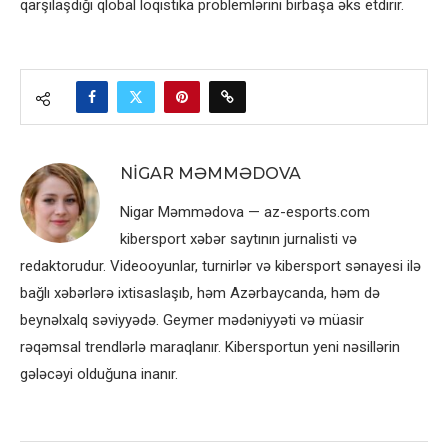
qarşılaşdığı qlobal loqistika problemlərini birbaşa əks etdirir.
NIGAR MƏMMƏDOVA
Nigar Məmmədova — az-esports.com
kibersport xəbər saytının jurnalisti və
redaktorudur. Videooyunlar, turnirlər və kibersport sənayesi ilə
bağlı xəbərlərə ixtisaslaşıb, həm Azərbaycanda, həm də
beynəlxalq səviyyədə. Geymer mədəniyyəti və müasir
rəqəmsal trendlərlə maraqlanır. Kibersportun yeni nəsillərin
gələcəyi olduğuna inanır.