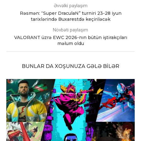
Əvvəlki paylaşım
Rəsmən: “Super DraculaN” turniri 23-28 iyun
tarixlərində Buxarestdə keçiriləcək
Növbəti paylaşım
VALORANT üzrə EWC 2026-nın bütün iştirakçıları
məlum oldu
BUNLAR DA XOŞUNUZA GƏLƏ BILƏR