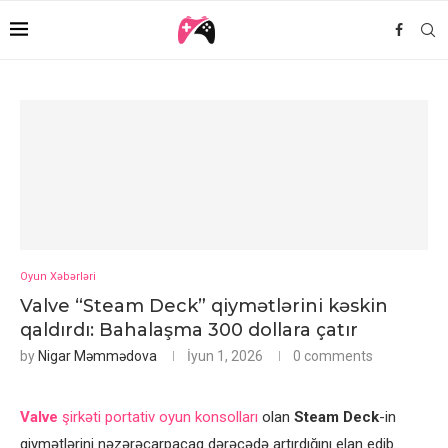
Oyun Xəbərləri
Valve “Steam Deck” qiymətlərini kəskin
qaldırdı: Bahalaşma 300 dollara çatır
by
Nigar Məmmədova
İyun 1, 2026
0 comments
Valve
şirkəti portativ oyun konsolları
olan
Steam Deck
-in
qiymətlərini nəzərəçarpacaq dərəcədə artırdığını elan edib.