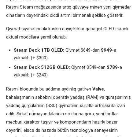
Rəsmi Steam mağazasında artıq qüvvəyə minən yeni qiymətlər
cihazların dəyərindəki ciddi artımı birmənalı şəkildə göstərir.
Qiymət siyasətindəki kəskin dəyişikliklər qabaqcıl OLED ekranlı
aktual modellərə şamil olunub:
Steam Deck 1TB OLED:
Qiymət $649-dan
$949
-a
yüksəlib (+ $300).
Steam Deck 512GB OLED:
Qiymət $549-dan
$789
-a
yüksəlib (+ $240).
Rəsmi bloqunda bu addıma aydınlıq gətirən
Valve
,
bahalaşmanın səbəbini operativ yaddaş (RAM) və quraşdırılmış
yaddaş qurğularının (SSD) qiymətinin sürətlə artması ilə izah
edib. Şirkət nümayəndələrinin sözlərinə görə, yeni tariflər
məcburi xarakter taşıyır və komponentlərin hazırkı bazar
dəyərini, eləcə də hazırda bütün texnologiya sənayesinin