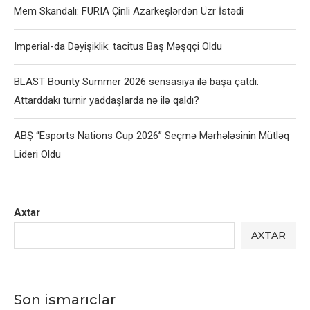
Mem Skandalı: FURIA Çinli Azarkeşlərdən Üzr İstədi
Imperial-da Dəyişiklik: tacitus Baş Məşqçi Oldu
BLAST Bounty Summer 2026 sensasiya ilə başa çatdı:
Attarddakı turnir yaddaşlarda nə ilə qaldı?
ABŞ “Esports Nations Cup 2026” Seçmə Mərhələsinin Mütləq
Lideri Oldu
Axtar
AXTAR
Son ismarıclar