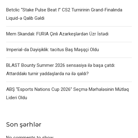
Betclic “Stake Pulse Beat I” CS2 Turnirinin Grand-Finalında
Liquid-ə Qalib Gəldi
Mem Skandalı: FURIA Çinli Azarkeşlərdən Üzr İstədi
Imperial-da Dəyişiklik: tacitus Baş Məşqçi Oldu
BLAST Bounty Summer 2026 sensasiya ilə başa çatdı:
Attarddakı turnir yaddaşlarda nə ilə qaldı?
ABŞ “Esports Nations Cup 2026” Seçmə Mərhələsinin Mütləq
Lideri Oldu
Son şərhlər
No comments to show.