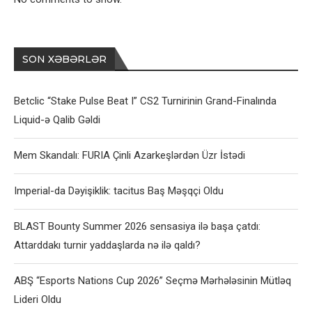
SON XƏBƏRLƏR
Betclic “Stake Pulse Beat I” CS2 Turnirinin Grand-Finalında
Liquid-ə Qalib Gəldi
Mem Skandalı: FURIA Çinli Azarkeşlərdən Üzr İstədi
Imperial-da Dəyişiklik: tacitus Baş Məşqçi Oldu
BLAST Bounty Summer 2026 sensasiya ilə başa çatdı:
Attarddakı turnir yaddaşlarda nə ilə qaldı?
ABŞ “Esports Nations Cup 2026” Seçmə Mərhələsinin Mütləq
Lideri Oldu