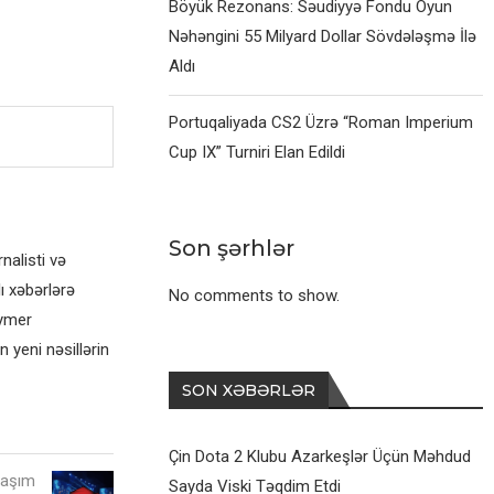
Böyük Rezonans: Səudiyyə Fondu Oyun
Nəhəngini 55 Milyard Dollar Sövdələşmə İlə
Aldı
Portuqaliyada CS2 Üzrə “Roman Imperium
Cup IX” Turniri Elan Edildi
Son şərhlər
alisti və
ı xəbərlərə
No comments to show.
eymer
 yeni nəsillərin
SON XƏBƏRLƏR
Çin Dota 2 Klubu Azarkeşlər Üçün Məhdud
laşım
Sayda Viski Təqdim Etdi