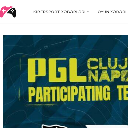
KIBERSPORT XƏBƏRLƏRI
OYUN XƏBƏRL