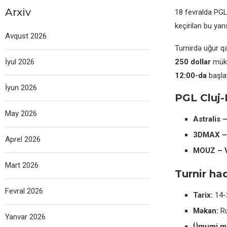
Arxiv
18 fevralda PGL
keçirilən bu ya
Avqust 2026
Turnirdə uğur 
İyul 2026
250 dollar
müka
12:00-da
başla
İyun 2026
PGL Cluj-
May 2026
Astralis 
3DMAX 
Aprel 2026
MOUZ – V
Mart 2026
Turnir ha
Fevral 2026
Tarix:
14-2
Məkan:
Ru
Yanvar 2026
Ümumi mü