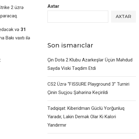
Axtar
trike 2 üzrə
aparacaq.
AXTAR
 edəcək və
31
a Bakı vaxtı ilə
Son ismarıclar
:
Çin Dota 2 Klubu Azarkeşlər Üçün Məhdud
Sayda Viski Təqdim Etdi
CS2 Üzrə “FISSURE Playground 3” Turniri
Çinin Suçjou Şəhərinə Keçirildi
Tədqiqat: Kiberidman Güclü Yorğunluq
Yaradır, Lakin Demək Olar Ki Kalori
Yandırmır