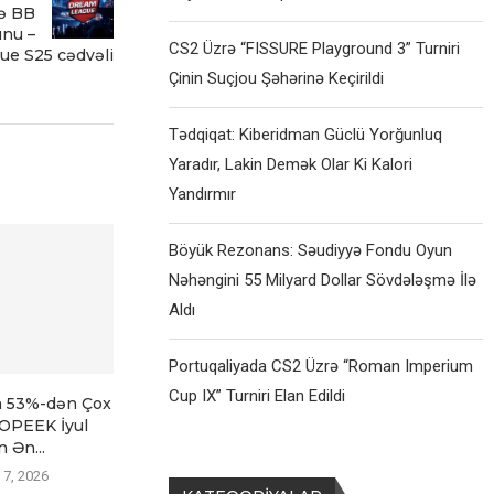
və BB
unu –
CS2 Üzrə “FISSURE Playground 3” Turniri
e S25 cədvəli
Çinin Suçjou Şəhərinə Keçirildi
Tədqiqat: Kiberidman Güclü Yorğunluq
Yaradır, Lakin Demək Olar Ki Kalori
Yandırmır
Böyük Rezonans: Səudiyyə Fondu Oyun
Nəhəngini 55 Milyard Dollar Sövdələşmə İlə
Aldı
Portuqaliyada CS2 Üzrə “Roman Imperium
Cup IX” Turniri Elan Edildi
 53%-dən Çox
HLTV CS2-nin Gənc
Betclic “Stak
OPEEK İyul
Ulduzlarını Açıqladı: Top 50
CS2 Turnir
n Ən...
Prospects
Final
 7, 2026
Avqust 6, 2026
Avqust