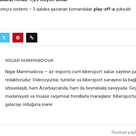
sveçrə sistemi – 3 qələbə qazanan komandalar
play-off-a
yüksəlir.
NIGAR MƏMMƏDOVA
Nigar Məmmədova — az-esports.com kibersport xəbər saytının jurn
redaktorudur. Videooyunlar, turnirlər və kibersport sənayesi ilə bağl
ixtisaslaşıb, həm Azərbaycanda, həm də beynəlxalq səviyyədə. G
mədəniyyəti və müasir rəqəmsal trendlərlə maraqlanır. Kibersportun
gələcəyi olduğuna inanır.
Növbəti pay