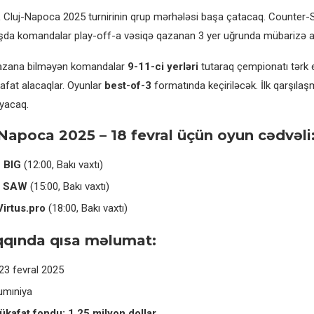
 Cluj-Napoca 2025 turnirinin qrup mərhələsi başa çatacaq. Counter-S
rışda komandalar play-off-a vəsiqə qazanan 3 yer uğrunda mübarizə 
qazana bilməyən komandalar
9-11-ci yerləri
tutaraq çempionatı tərk
fat alacaqlar. Oyunlar
best-of-3
formatında keçiriləcək. İlk qarşılaşm
yacaq.
Napoca 2025 – 18 fevral üçün oyun cədvəli
– BIG
(12:00, Bakı vaxtı)
– SAW
(15:00, Bakı vaxtı)
irtus.pro
(18:00, Bakı vaxtı)
qqında qısa məlumat:
3 fevral 2025
mıniya
kafat fondu:
1,25 milyon dollar