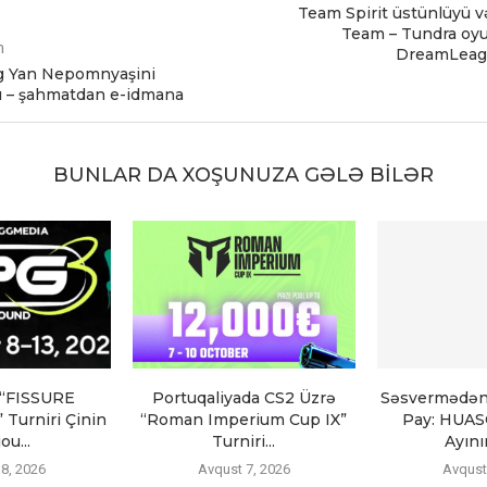
Team Spirit üstünlüyü 
Team – Tundra oy
m
DreamLeagu
g Yan Nеpоmnyaşini
ı – şahmatdan e-idmana
BUNLAR DA XOŞUNUZA GƏLƏ BILƏR
 “FISSURE
Portuqaliyada CS2 Üzrə
Səsvermədən
 Turniri Çinin
“Roman Imperium Cup IX”
Pay: HUAS
ou...
Turniri...
Ayını
8, 2026
Avqust 7, 2026
Avqust