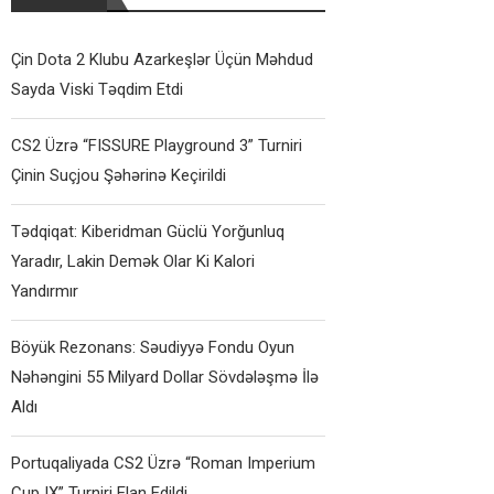
Çin Dota 2 Klubu Azarkeşlər Üçün Məhdud
Sayda Viski Təqdim Etdi
CS2 Üzrə “FISSURE Playground 3” Turniri
Çinin Suçjou Şəhərinə Keçirildi
Tədqiqat: Kiberidman Güclü Yorğunluq
Yaradır, Lakin Demək Olar Ki Kalori
Yandırmır
Böyük Rezonans: Səudiyyə Fondu Oyun
Nəhəngini 55 Milyard Dollar Sövdələşmə İlə
Aldı
Portuqaliyada CS2 Üzrə “Roman Imperium
Cup IX” Turniri Elan Edildi