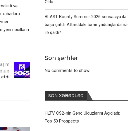
Oldu
alisti və
ı xəbərlərə
BLAST Bounty Summer 2026 sensasiya ilə
eymer
başa çatdı: Attarddakı turnir yaddaşlarda nə
 yeni nəsillərin
ilə qaldı?
Son şərhlər
laşım
No comments to show.
nirin
 etdi
SON XƏBƏRLƏR
HLTV CS2-nin Gənc Ulduzlarını Açıqladı:
Top 50 Prospects