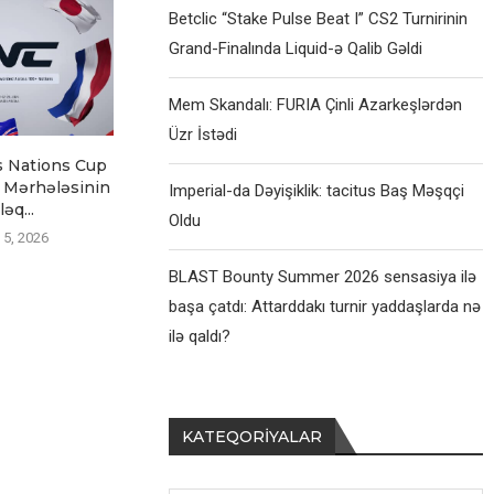
Betclic “Stake Pulse Beat I” CS2 Turnirinin
Grand-Finalında Liquid-ə Qalib Gəldi
Mem Skandalı: FURIA Çinli Azarkeşlərdən
Üzr İstədi
s Nations Cup
Fransa Kiberidman Milli
Call of Duty
 Mərhələsinin
Komandası ENC-də “Adidas”
Üzrə “E
Imperial-da Dəyişiklik: tacitus Baş Məşqçi
əq...
Forması İlə...
Avqust
Oldu
 5, 2026
Avqust 5, 2026
BLAST Bounty Summer 2026 sensasiya ilə
başa çatdı: Attarddakı turnir yaddaşlarda nə
ilə qaldı?
KATEQORIYALAR