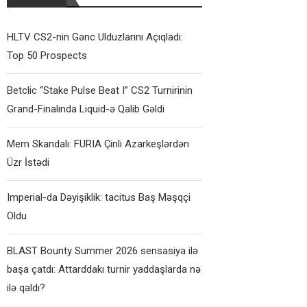
HLTV CS2-nin Gənc Ulduzlarını Açıqladı:
Top 50 Prospects
Betclic “Stake Pulse Beat I” CS2 Turnirinin
Grand-Finalında Liquid-ə Qalib Gəldi
Mem Skandalı: FURIA Çinli Azarkeşlərdən
Üzr İstədi
Imperial-da Dəyişiklik: tacitus Baş Məşqçi
Oldu
BLAST Bounty Summer 2026 sensasiya ilə
başa çatdı: Attarddakı turnir yaddaşlarda nə
ilə qaldı?