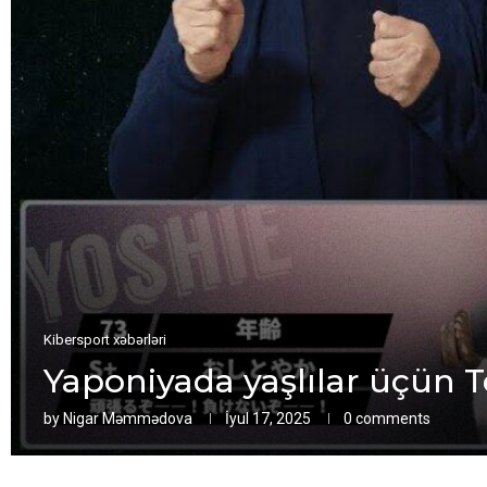
Kibersport xəbərləri
Yaponiyada yaşlılar üçün Te
by
Nigar Məmmədova
İyul 17, 2025
0 comments