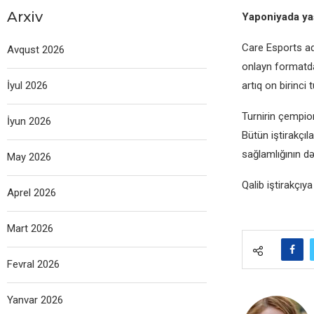
Arxiv
Yaponiyada yaş
Care Esports ad
Avqust 2026
onlayn formatda 
İyul 2026
artıq on birinci t
Turnirin çempion
İyun 2026
Bütün iştirakçıl
sağlamlığının 
May 2026
Qalib iştirakçıy
Aprel 2026
Mart 2026
Fevral 2026
Yanvar 2026