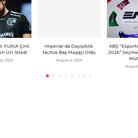
: FURIA Çinli
Imperial-da Dəyişiklik:
ABŞ “Esport
n Üzr İstədi
tacitus Baş Məşqçi Oldu
2026” Seçmə
Mütl
6, 2026
Avqust 6, 2026
Avqust