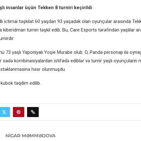
lı insanlar üçün Tekken 8 turniri keçirildi
lı ictimai təşkilat 60 yaşdan 93 yaşadək olan oyunçular arasında Tek
kiberidman turniri təşkil edib. Bu, Care Esports tərəfindən yaşlılar ar
urnirdir.
u 73 yaşlı Yaponiyalı Yoşie Murabe olub. O, Panda personajı ilə oynay
ar sadə kombinasiyalardan istifadə ediblər və turnir yaşlı oyunçuların 
dəstəklənməsinə həsr olunmuşdu.
a kubok təqdim edilib.
NIGAR MƏMMƏDOVA