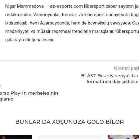
Nigar Məmmədova — az-esports.com kibersport xəbər saytının jurn
redaktorudur. Videooyunlar, turnirlər və kibersport sənayesi ilə bağl
ixtisaslaşıb, həm Azərbaycanda, həm də beynəlxalq səviyyədə. G
mədəniyyəti və müasir rəqəmsal trendlərlə maraqlanır. Kibersportun
gələcəyi olduğuna inanır.
Növbəti pay
BLAST Bounty seriyalı tur
formatında dəyişikliklər
m
rse Play-In mərhələsinin
ıqlanıb
BUNLAR DA XOŞUNUZA GƏLƏ BILƏR