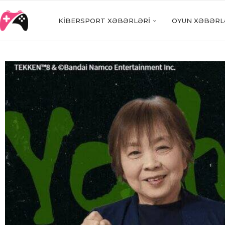
KIBERSPORT XƏBƏRLƏRI
OYUN XƏBƏRL