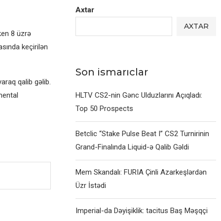
Axtar
AXTAR
ken 8 üzrə
asında keçirilən
Son ismarıclar
araq qalib gəlib.
mental
HLTV CS2-nin Gənc Ulduzlarını Açıqladı:
Top 50 Prospects
Betclic “Stake Pulse Beat I” CS2 Turnirinin
Grand-Finalında Liquid-ə Qalib Gəldi
Mem Skandalı: FURIA Çinli Azarkeşlərdən
Üzr İstədi
Imperial-da Dəyişiklik: tacitus Baş Məşqçi