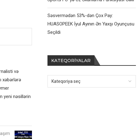
Səsvermədən 53%-dən Çox Pay:
HUASOPEEK İyul Ayının Ən Yaxşı Oyunçusu
Seçildi
KATEQORIYALAR
alisti və
ı xəbərlərə
eymer
 yeni nəsillərin
laşım