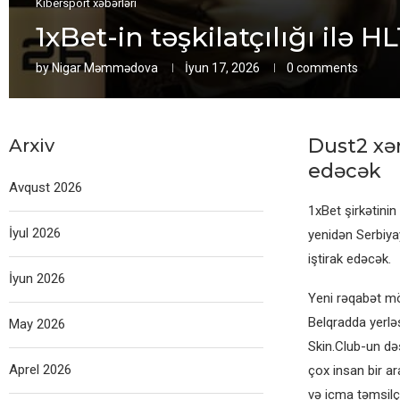
Kibersport xəbərləri
1xBet-in təşkilatçılığı ilə
by
Nigar Məmmədova
İyun 17, 2026
0 comments
Dust2 xər
Arxiv
edəcək
Avqust 2026
1xBet şirkətinin
İyul 2026
yenidən Serbiya
iştirak edəcək.
İyun 2026
Yeni rəqabət mö
Belqradda yerlə
May 2026
Skin.Club-un də
Aprel 2026
çox insan bir ar
və icma təmsilçi