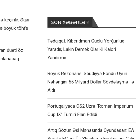
keçirilir. Əgər
SON XƏBƏRLƏR
nə böyük töhfə
Tədqiqat: Kiberidman Güclü Yorğunluq
Yaradır, Lakin Demək Olar Ki Kalori
van dueti öz
Yandırmır
yımlanacaq
Böyük Rezonans: Səudiyyə Fondu Oyun
Nəhəngini 55 Milyard Dollar Sövdələşmə İlə
Aldı
Portuqaliyada CS2 Üzrə “Roman Imperium
Cup IX” Turniri Elan Edildi
Artıq Sözün Əsl Mənasında Oyundasan: EA
Sports FC-yə Üz Skanlama Funksiyası Gəlir