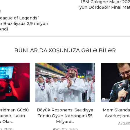
IEM Cologne Major 202
İyun Dörddəbir Final Mat
m
eague of Legends”
ə Braziliyada 2,9 milyon
əndi
BUNLAR DA XOŞUNUZA GƏLƏ BILƏR
eridman Güclü
Böyük Rezonans: Səudiyyə
Mem Skandalı
radır, Lakin
Fondu Oyun Nəhəngini 55
Azarkeşlərd
Olar...
Milyard...
Avqust
7, 2026
Avqust 7, 2026