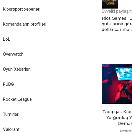
Kibersport xəbərləri
Əvvəlki paylaşı
Riot Games “L
qutularına gör
Komandaların profilləri
dollar cəriməl
LoL
Overwatch
Oyun Xəbərləri
PUBG
Rocket League
Tədqiqat: Kib
Turnirlər
Yorğunluq Ya
Demək 
Valorant
Avqust 