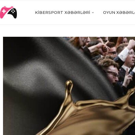
KIBERSPORT XƏBƏRLƏRI
OYUN XƏBƏRL