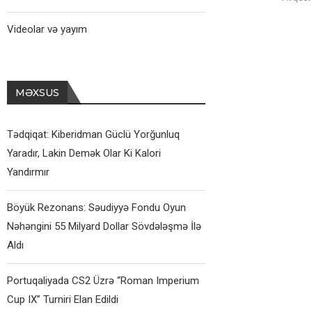
Videolar və yayım
MƏXSUS
Tədqiqat: Kiberidman Güclü Yorğunluq
Yaradır, Lakin Demək Olar Ki Kalori
Yandırmır
Böyük Rezonans: Səudiyyə Fondu Oyun
Nəhəngini 55 Milyard Dollar Sövdələşmə İlə
Aldı
Portuqaliyada CS2 Üzrə “Roman Imperium
Cup IX” Turniri Elan Edildi