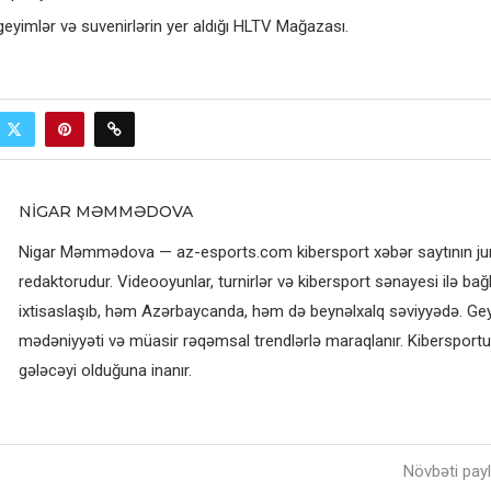
geyimlər və suvenirlərin yer aldığı HLTV Mağazası.
NIGAR MƏMMƏDOVA
Nigar Məmmədova — az-esports.com kibersport xəbər saytının jurn
redaktorudur. Videooyunlar, turnirlər və kibersport sənayesi ilə bağl
ixtisaslaşıb, həm Azərbaycanda, həm də beynəlxalq səviyyədə. G
mədəniyyəti və müasir rəqəmsal trendlərlə maraqlanır. Kibersportun
gələcəyi olduğuna inanır.
Növbəti pay