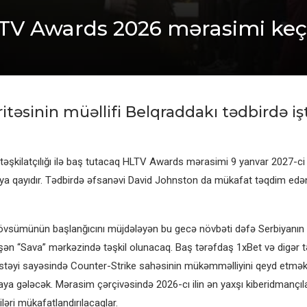
 HLTV Awards 2026 mərasimi keç
itəsinin müəllifi Belqraddakı tədbirdə iş
 təşkilatçılığı ilə baş tutacaq HLTV Awards mərasimi 9 yanvar 2027-ci i
ya qayıdır. Tədbirdə əfsanəvi David Johnston da mükafat təqdim edə
vsümünün başlanğıcını müjdələyən bu gecə növbəti dəfə Serbiyanın 
şən “Sava” mərkəzində təşkil olunacaq. Baş tərəfdaş 1xBet və digər 
stəyi sayəsində Counter-Strike sahəsinin mükəmməlliyini qeyd etmə
aya gələcək. Mərasim çərçivəsində 2026-cı ilin ən yaxşı kiberidmançıları
ləri mükafatlandırılacaqlar.