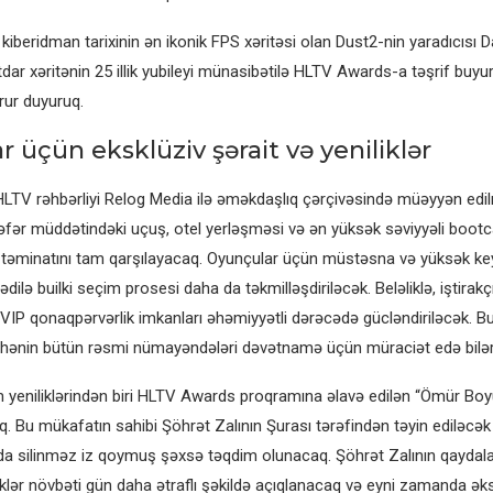
kiberidman tarixinin ən ikonik FPS xəritəsi olan Dust2-nin yaradıcısı
ar xəritənin 25 illik yubileyi münasibətilə HLTV Awards-a təşrif buyu
rur duyuruq.
ar üçün eksklüziv şərait və yeniliklər
HLTV rəhbərliyi Relog Media ilə əməkdaşlıq çərçivəsində müəyyən edi
fər müddətindəki uçuş, otel yerləşməsi və ən yüksək səviyyəli boo
ə təminatını tam qarşılayacaq. Oyunçular üçün müstəsna və yüksək key
lə builki seçim prosesi daha da təkmilləşdiriləcək. Beləliklə, iştirak
 VIP qonaqpərvərlik imkanları əhəmiyyətli dərəcədə gücləndiriləcək. B
ənin bütün rəsmi nümayəndələri dəvətnamə üçün müraciət edə bilərl
eniliklərindən biri HLTV Awards proqramına əlavə edilən “Ömür Boyu
q. Bu mükafatın sahibi Şöhrət Zalının Şurası tərəfindən təyin ediləcə
da silinməz iz qoymuş şəxsə təqdim olunacaq. Şöhrət Zalının qaydalar
kliklər növbəti gün daha ətraflı şəkildə açıqlanacaq və eyni zamanda ək