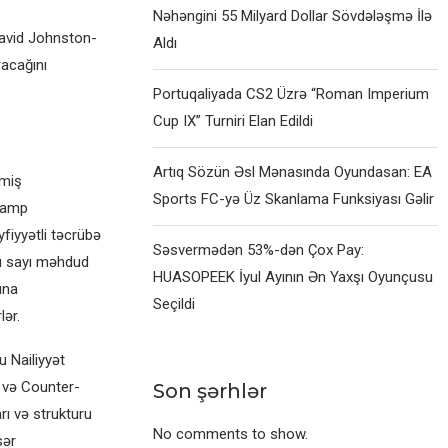
Nəhəngini 55 Milyard Dollar Sövdələşmə İlə
 David Johnston-
Aldı
racağını
Portuqaliyada CS2 Üzrə “Roman Imperium
Cup IX” Turniri Elan Edildi
Artıq Sözün Əsl Mənasında Oyundasan: EA
lmiş
Sports FC-yə Üz Skanlama Funksiyası Gəlir
tcamp
fiyyətli təcrübə
Səsvermədən 53%-dən Çox Pay:
çı sayı məhdud
HUASOPEEK İyul Ayının Ən Yaxşı Oyunçusu
una
Seçildi
ər.
 Nailiyyət
k və Counter-
Son şərhlər
ı və strukturu
No comments to show.
sər