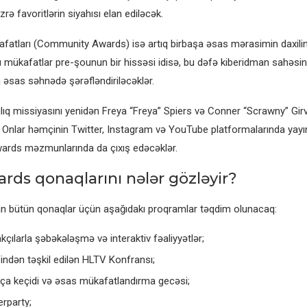
rə favoritlərin siyahısı elan ediləcək.
afatları (Community Awards) isə artıq birbaşa əsas mərasimin daxilinə 
 bu mükafatlar pre-şounun bir hissəsi idisə, bu dəfə kiberidman sahəsi
 əsas səhnədə şərəfləndiriləcəklər.
lıq missiyasını yenidən Freya “Freya” Spiers və Conner “Scrawny” Gir
. Onlar həmçinin Twitter, Instagram və YouTube platformalarında ya
ards məzmunlarında da çıxış edəcəklər.
rds qonaqlarını nələr gözləyir?
n bütün qonaqlar üçün aşağıdakı proqramlar təqdim olunacaq:
akçılarla şəbəkələşmə və interaktiv fəaliyyətlər;
indən təşkil edilən HLTV Konfransı;
lça keçidi və əsas mükafatlandırma gecəsi;
rparty;