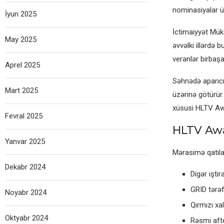
nominasiyalar üz
İyun 2025
İctimaiyyət Mük
May 2025
əvvəlki illərdə
verənlər birbaşa
Aprel 2025
Səhnədə aparıcı
Mart 2025
üzərinə götürür
xüsusi HLTV Aw
Fevral 2025
HLTV Awa
Yanvar 2025
Mərasimə qatıla
Dekabr 2024
Digər iştir
GRID tərəf
Noyabr 2024
Qırmızı xa
Oktyabr 2024
Rəsmi afte