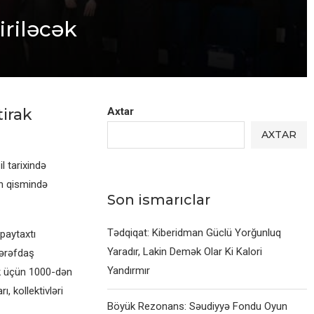
iriləcək
tirak
Axtar
AXTAR
l tarixində
n qismində
Son ismarıclar
Tədqiqat: Kiberidman Güclü Yorğunluq
paytaxtı
Yaradır, Lakin Demək Olar Ki Kalori
tərəfdaş
Yandırmır
k üçün 1000-dən
, kollektivləri
Böyük Rezonans: Səudiyyə Fondu Oyun