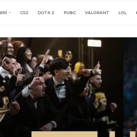
ƏRI
CS2
DOTA 2
PUBG
VALORANT
LOL