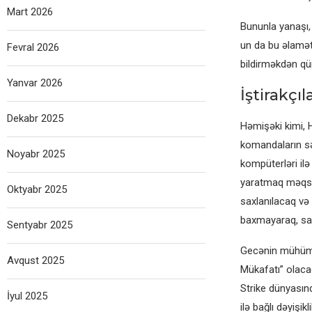
Mart 2026
Bununla yanaşı, 
un da bu əlamətd
Fevral 2026
bildirməkdən qü
Yanvar 2026
İştirakçıl
Dekabr 2025
Həmişəki kimi, 
komandaların sə
Noyabr 2025
kompüterləri il
yaratmaq məqsədi
Oktyabr 2025
saxlanılacaq və
baxmayaraq, sah
Sentyabr 2025
Gecənin mühüm y
Avqust 2025
Mükafatı” olaca
Strike dünyasın
İyul 2025
ilə bağlı dəyişi