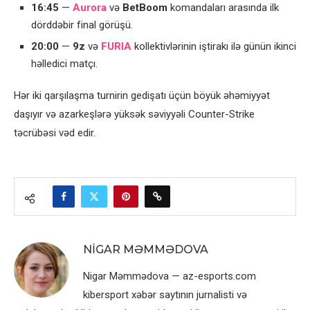
16:45
—
Aurora
və
BetBoom
komandaları arasında ilk
dörddəbir final görüşü.
20:00
—
9z
və
FURIA
kollektivlərinin iştirakı ilə günün ikinci
həlledici matçı.
Hər iki qarşılaşma turnirin gedişatı üçün böyük əhəmiyyət
daşıyır və azarkeşlərə yüksək səviyyəli Counter-Strike
təcrübəsi vəd edir.
NIGAR MƏMMƏDOVA
Nigar Məmmədova — az-esports.com
kibersport xəbər saytının jurnalisti və