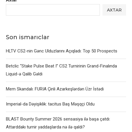
Axtar
AXTAR
Son ismarıclar
HLTV CS2-nin Gənc Ulduzlarını Açıqladı: Top 50 Prospects
Betclic “Stake Pulse Beat I” CS2 Turnirinin Grand-Finalında
Liquid-ə Qalib Gəldi
Mem Skandalı: FURIA Çinli Azarkeşlərdən Üzr İstədi
Imperial-da Dəyişiklik: tacitus Baş Məşqçi Oldu
BLAST Bounty Summer 2026 sensasiya ilə başa çatdı:
Attarddakı turnir yaddaşlarda nə ilə qaldı?