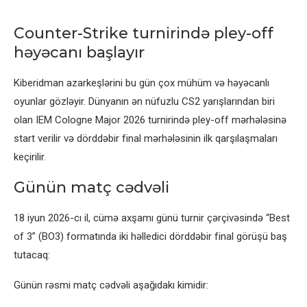
Counter-Strike turnirində pley-off
həyəcanı başlayır
Kiberidman azarkeşlərini bu gün çox mühüm və həyəcanlı
oyunlar gözləyir. Dünyanın ən nüfuzlu CS2 yarışlarından biri
olan IEM Cologne Major 2026 turnirində pley-off mərhələsinə
start verilir və dörddəbir final mərhələsinin ilk qarşılaşmaları
keçirilir.
Günün matç cədvəli
18 iyun 2026-cı il, cümə axşamı günü turnir çərçivəsində “Best
of 3” (BO3) formatında iki həlledici dörddəbir final görüşü baş
tutacaq:
Günün rəsmi matç cədvəli aşağıdakı kimidir: