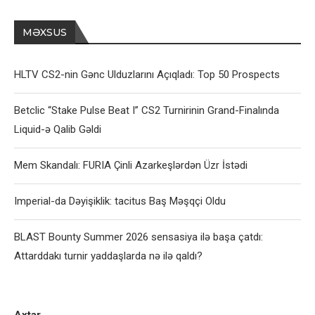
MƏXSUS
HLTV CS2-nin Gənc Ulduzlarını Açıqladı: Top 50 Prospects
Betclic “Stake Pulse Beat I” CS2 Turnirinin Grand-Finalında
Liquid-ə Qalib Gəldi
Mem Skandalı: FURIA Çinli Azarkeşlərdən Üzr İstədi
Imperial-da Dəyişiklik: tacitus Baş Məşqçi Oldu
BLAST Bounty Summer 2026 sensasiya ilə başa çatdı:
Attarddakı turnir yaddaşlarda nə ilə qaldı?