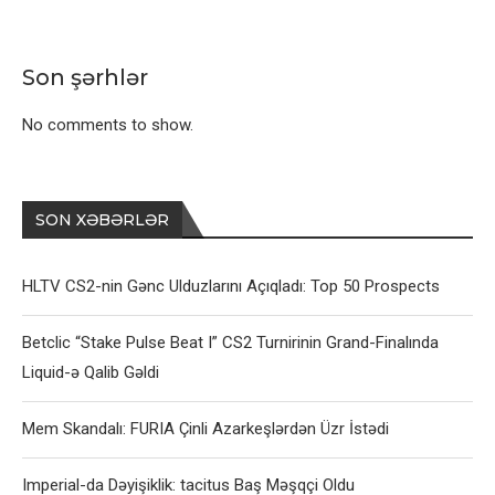
Son şərhlər
No comments to show.
SON XƏBƏRLƏR
HLTV CS2-nin Gənc Ulduzlarını Açıqladı: Top 50 Prospects
Betclic “Stake Pulse Beat I” CS2 Turnirinin Grand-Finalında
Liquid-ə Qalib Gəldi
Mem Skandalı: FURIA Çinli Azarkeşlərdən Üzr İstədi
Imperial-da Dəyişiklik: tacitus Baş Məşqçi Oldu