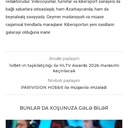
redaktorudur. Videooyunlar, turnirlər və kibersport sənayesi ilə
bağlı xəbərlərə ixtisaslaşıb, həm Azərbaycanda, həm də
beynəlxalq səviyyədə. Geymer mədəniyyəti və müasir
rəqəmsal trendlərlə maraqlanır. Kibersportun yeni nəsillərin
gələcəyi olduğuna inanır.
Əvvəlki paylaşım
1xBet-in təşkilatçılığı ilə HLTV Awards 2026 mərasimi
keçiriləcək
Növbəti paylaşım
PARIVISION HObbit ilə müqavilə imzaladı
BUNLAR DA XOŞUNUZA GƏLƏ BILƏR