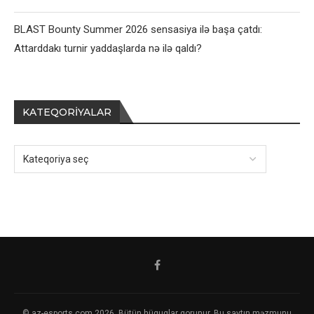
BLAST Bounty Summer 2026 sensasiya ilə başa çatdı:
Attarddakı turnir yaddaşlarda nə ilə qaldı?
KATEQORIYALAR
© az-esports.com 2026. Bütün hüquqlar qorunur. Bu saytın məzmunu