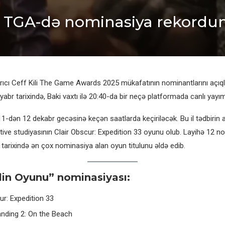
33 TGA-də nominasiya rekordun
arıcı Ceff Kili The Game Awards 2025 mükafatının nominantlarını açıql
br tarixində, Baki vaxtı ilə 20:40-da bir neçə platformada canlı yayım
-dən 12 dekabr gecəsinə keçən saatlarda keçiriləcək. Bu il tədbirin a
ctive studiyasının Clair Obscur: Expedition 33 oyunu olub. Layihə 12 n
arixində ən çox nominasiya alan oyun titulunu əldə edib.
ilin Oyunu” nominasiyası:
ur: Expedition 33
anding 2: On the Beach