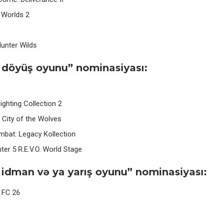
 Worlds 2
unter Wilds
 döyüş oyunu” nominasiyası:
ghting Collection 2
: City of the Wolves
mbat: Legacy Kollection
hter 5 R.E.V.O. World Stage
 idman və ya yarış oyunu” nominasiyası:
 FC 26