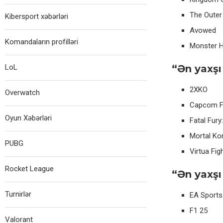
The Outer
Kibersport xəbərləri
Avowed
Komandaların profilləri
Monster H
LoL
“Ən yaxşı
2XKO
Overwatch
Capcom Fi
Oyun Xəbərləri
Fatal Fury
Mortal Ko
PUBG
Virtua Fig
Rocket League
“Ən yaxşı
Turnirlər
EA Sports
F1 25
Valorant