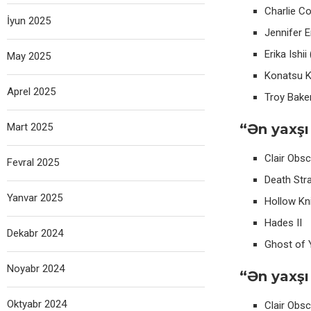
Charlie Co
İyun 2025
Jennifer E
Erika Ishi
May 2025
Konatsu Ka
Aprel 2025
Troy Baker
Mart 2025
“Ən yaxşı
Clair Obsc
Fevral 2025
Death Str
Yanvar 2025
Hollow Kni
Hades II
Dekabr 2024
Ghost of 
Noyabr 2024
“Ən yaxşı
Oktyabr 2024
Clair Obsc