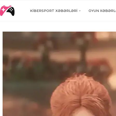
KIBERSPORT XƏBƏRLƏRI
OYUN XƏBƏRL