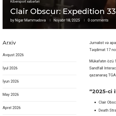
Kibersport xəbərləri
Clair Obscur: Expedition 
by
Nigar Məmmədova
Noyabr 18, 2025
0 comments
Arxiv
Jurnalist və ap
Təqdimat 17 noya
Avqust 2026
Mükafatın özü 11
İyul 2026
Sandfall Intera
qazanaraq TGA t
İyun 2026
“2025-ci 
May 2026
Clair Obsc
Aprel 2026
Death Str