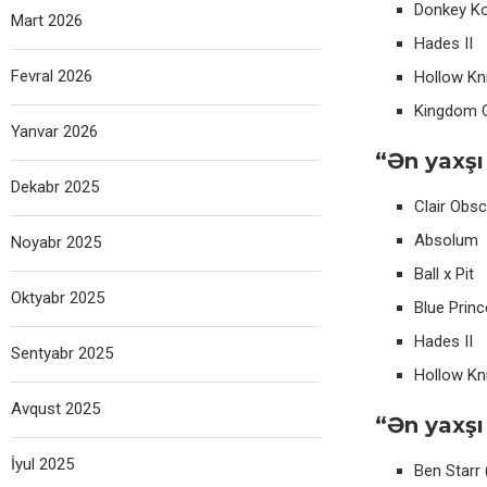
Donkey K
Mart 2026
Hades II
Fevral 2026
Hollow Kni
Kingdom C
Yanvar 2026
“Ən yaxşı
Dekabr 2025
Clair Obsc
Absolum
Noyabr 2025
Ball x Pit
Oktyabr 2025
Blue Princ
Hades II
Sentyabr 2025
Hollow Kni
Avqust 2025
“Ən yaxşı
İyul 2025
Ben Starr 