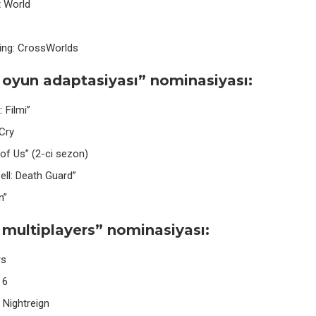
t World
ing: CrossWorlds
 oyun adaptasiyası” nominasiyası:
 Filmi”
Cry
of Us” (2-ci sezon)
Cell: Death Guard”
n”
 multiplayers” nominasiyası:
rs
 6
 Nightreign