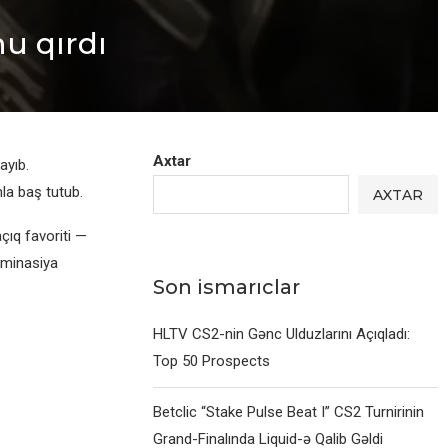
u qırdı
Axtar
ayıb.
la baş tutub.
AXTAR
çıq favoriti —
ominasiya
Son ismarıclar
HLTV CS2-nin Gənc Ulduzlarını Açıqladı:
Top 50 Prospects
Betclic “Stake Pulse Beat I” CS2 Turnirinin
Grand-Finalında Liquid-ə Qalib Gəldi