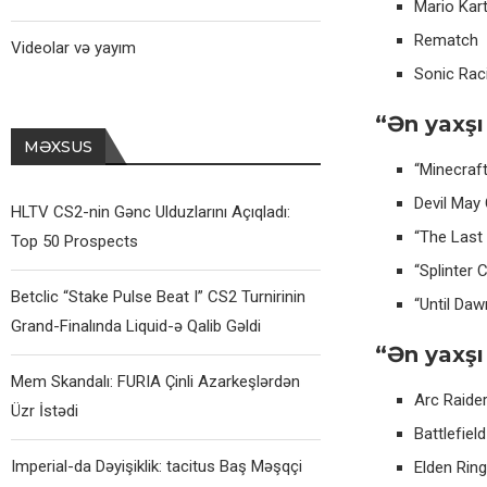
Mario Kar
Rematch
Videolar və yayım
Sonic Rac
“Ən yaxşı
MƏXSUS
“Minecraft:
Devil May 
HLTV CS2-nin Gənc Ulduzlarını Açıqladı:
“The Last 
Top 50 Prospects
“Splinter 
Betclic “Stake Pulse Beat I” CS2 Turnirinin
“Until Daw
Grand-Finalında Liquid-ə Qalib Gəldi
“Ən yaxşı
Mem Skandalı: FURIA Çinli Azarkeşlərdən
Arc Raide
Üzr İstədi
Battlefield
Imperial-da Dəyişiklik: tacitus Baş Məşqçi
Elden Ring