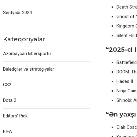
Death Str
Sentyabr 2024
Ghost of 
Kingdom C
Silent Hill 
Kateqoriyalar
“2025-ci 
Azərbaycan kibersportu
Battlefield
Bələdçilər və strategiyalar
DOOM: Th
Hades II
CS2
Ninja Gaid
Dota 2
Shinobi: 
“Ən yaxşı
Editors' Pick
Clair Obsc
FIFA
Kingdom C