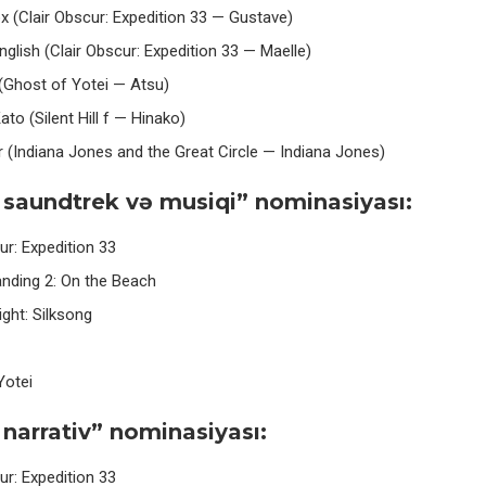
x (Clair Obscur: Expedition 33 — Gustave)
nglish (Clair Obscur: Expedition 33 — Maelle)
i (Ghost of Yotei — Atsu)
to (Silent Hill f — Hinako)
 (Indiana Jones and the Great Circle — Indiana Jones)
 saundtrek və musiqi” nominasiyası:
ur: Expedition 33
anding 2: On the Beach
ght: Silksong
Yotei
 narrativ” nominasiyası:
ur: Expedition 33