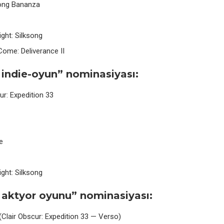
ong Bananza
ght: Silksong
ome: Deliverance II
 indie-oyun” nominasiyası:
ur: Expedition 33
e
ght: Silksong
 aktyor oyunu” nominasiyası:
(Clair Obscur: Expedition 33 — Verso)