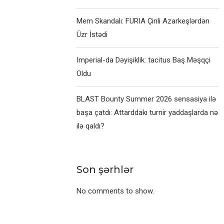
Mem Skandalı: FURIA Çinli Azarkeşlərdən
Üzr İstədi
Imperial-da Dəyişiklik: tacitus Baş Məşqçi
Oldu
BLAST Bounty Summer 2026 sensasiya ilə
başa çatdı: Attarddakı turnir yaddaşlarda nə
ilə qaldı?
Son şərhlər
No comments to show.