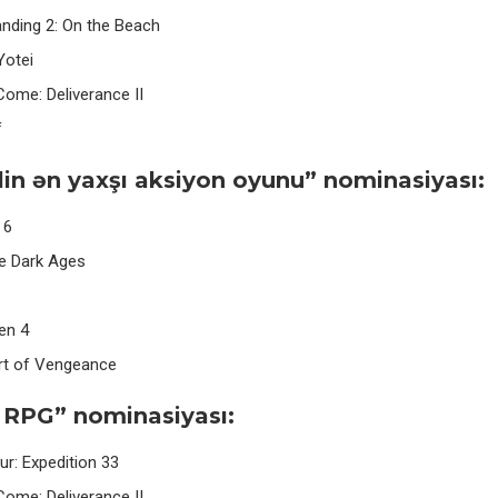
anding 2: On the Beach
Yotei
ome: Deliverance II
f
ilin ən yaxşı aksiyon oyunu” nominasiyası:
 6
e Dark Ages
en 4
Art of Vengeance
 RPG” nominasiyası:
ur: Expedition 33
ome: Deliverance II