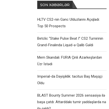
SON XƏBƏRLƏR
HLTV CS2-nin Gənc Ulduzlarını Açıqladı:
Top 50 Prospects
Betclic “Stake Pulse Beat I” CS2 Turnirinin
Grand-Finalında Liquid-ə Qalib Gəldi
Mem Skandalı: FURIA Çinli Azarkeşlərdən
Üzr İstədi
Imperial-da Dəyişiklik: tacitus Baş Məşqçi
Oldu
BLAST Bounty Summer 2026 sensasiya ilə
başa çatdı: Attarddakı turnir yaddaşlarda nə
ilə qaldı?