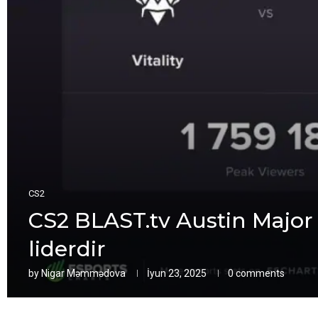
CS2
CS2 BLAST.tv Austin Major 
liderdir
by
Nigar Məmmədova
İyun 23, 2025
0 comments