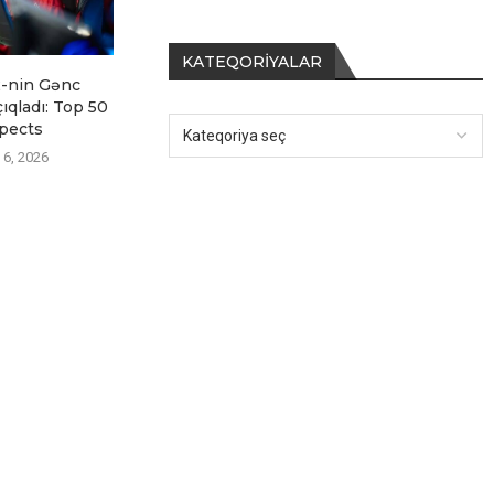
KATEQORIYALAR
-nin Gənc
Betclic “Stake Pulse Beat I”
BLAST Bou
çıqladı: Top 50
CS2 Turnirinin Grand-
2026 sensas
pects
Finalında...
çat
 6, 2026
Avqust 6, 2026
Avqust