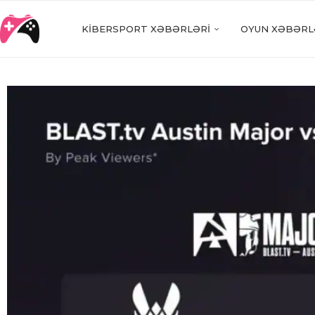
KIBERSPORT XƏBƏRLƏRI
OYUN XƏBƏRL