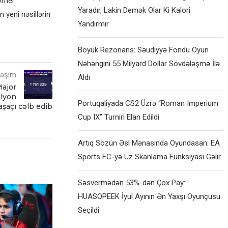
eymer
Yaradır, Lakin Demək Olar Ki Kalori
 yeni nəsillərin
Yandırmır
Böyük Rezonans: Səudiyyə Fondu Oyun
Nəhəngini 55 Milyard Dollar Sövdələşmə İlə
laşım
Aldı
Major
ilyon
Portuqaliyada CS2 Üzrə “Roman Imperium
şaçı cəlb edib
Cup IX” Turniri Elan Edildi
Artıq Sözün Əsl Mənasında Oyundasan: EA
Sports FC-yə Üz Skanlama Funksiyası Gəlir
Səsvermədən 53%-dən Çox Pay:
HUASOPEEK İyul Ayının Ən Yaxşı Oyunçusu
Seçildi