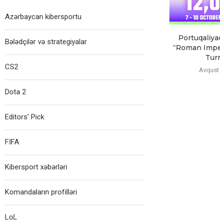
Azərbaycan kibersportu
Portuqaliya
Bələdçilər və strategiyalar
“Roman Impe
Turni
CS2
Avqust 
Dota 2
Editors' Pick
FIFA
Kibersport xəbərləri
Komandaların profilləri
LoL