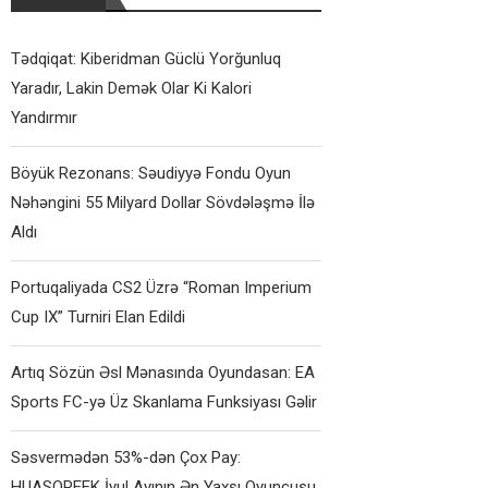
Tədqiqat: Kiberidman Güclü Yorğunluq
Yaradır, Lakin Demək Olar Ki Kalori
Yandırmır
Böyük Rezonans: Səudiyyə Fondu Oyun
Nəhəngini 55 Milyard Dollar Sövdələşmə İlə
Aldı
Portuqaliyada CS2 Üzrə “Roman Imperium
Cup IX” Turniri Elan Edildi
Artıq Sözün Əsl Mənasında Oyundasan: EA
Sports FC-yə Üz Skanlama Funksiyası Gəlir
Səsvermədən 53%-dən Çox Pay:
HUASOPEEK İyul Ayının Ən Yaxşı Oyunçusu