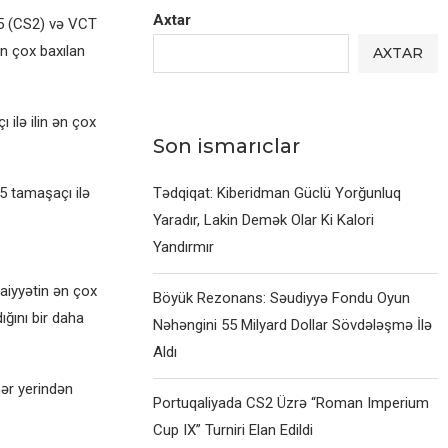
Axtar
25 (CS2) və VCT
n çox baxılan
AXTAR
ilə ilin ən çox
Son ismarıclar
5 tamaşaçı ilə
Tədqiqat: Kiberidman Güclü Yorğunluq
Yaradır, Lakin Demək Olar Ki Kalori
Yandırmır
aiyyətin ən çox
Böyük Rezonans: Səudiyyə Fondu Oyun
ığını bir daha
Nəhəngini 55 Milyard Dollar Sövdələşmə İlə
Aldı
ər yerindən
Portuqaliyada CS2 Üzrə “Roman Imperium
Cup IX” Turniri Elan Edildi