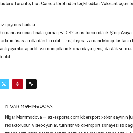
sters Toronto, Riot Games tərəfindən təşkil edilən Valorant üçün ə
ə iz qoymuş hadisə
omandası üçün finala çıxmaq və CS2 əsas turnirində ilk Şərqi Asiya 
 artıran əsas amillərdən biri olub. Qarşılaşma zamanı Monqolustanın 
anlı yayımlar aparılıb və monqolların komandaya geniş dəstək verməsi
b olub.
NIGAR MƏMMƏDOVA
Nigar Məmmədova — az-esports.com kibersport xəbər saytının jurn
redaktorudur. Videooyunlar, turnirlər və kibersport sənayesi ilə bağl