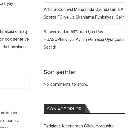
sas yay
Artıq Sözün Əsl Mənasında Oyundasan: EA
Sports FC-yə Üz Skanlama Funksiyası Gəlir
finalçısı olmaq
Səsvermədən 53%-dən Çox Pay:
bir çox şəhər və
HUASOPEEK İyul Ayının Ən Yaxşı Oyunçusu
 də baxışların
Seçildi
Son şərhlər
No comments to show.
SON XƏBƏRLƏR
alisti və
ı xəbərlərə
Tədqiqat: Kiberidman Güclü Yorğunluq