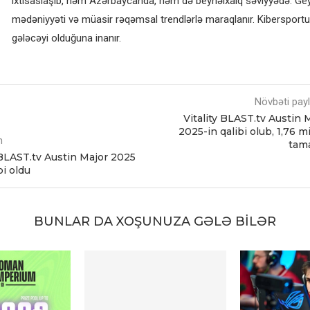
ixtisaslaşıb, həm Azərbaycanda, həm də beynəlxalq səviyyədə. G
mədəniyyəti və müasir rəqəmsal trendlərlə maraqlanır. Kibersportun
gələcəyi olduğuna inanır.
Növbəti pay
Vitality BLAST.tv Austin 
2025-in qalibi olub, 1,76 m
m
tama
 BLAST.tv Austin Major 2025
bi oldu
BUNLAR DA XOŞUNUZA GƏLƏ BILƏR