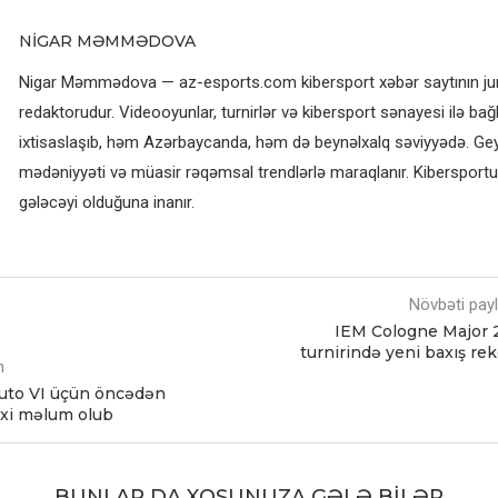
NIGAR MƏMMƏDOVA
Nigar Məmmədova — az-esports.com kibersport xəbər saytının jurn
redaktorudur. Videooyunlar, turnirlər və kibersport sənayesi ilə bağl
ixtisaslaşıb, həm Azərbaycanda, həm də beynəlxalq səviyyədə. G
mədəniyyəti və müasir rəqəmsal trendlərlə maraqlanır. Kibersportun
gələcəyi olduğuna inanır.
Növbəti pay
IEM Cologne Major 
turnirində yeni baxış re
m
uto VI üçün öncədən
rixi məlum olub
BUNLAR DA XOŞUNUZA GƏLƏ BILƏR