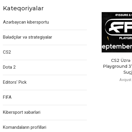
Kateqoriyalar
Azərbaycan kibersportu
Bələdçilər və strategiyalar
CS2
CS2 Üzrə
Playground 3”
Dota 2
Suçj
Avqust 
Editors' Pick
FIFA
Kibersport xəbərləri
Komandaların profilləri