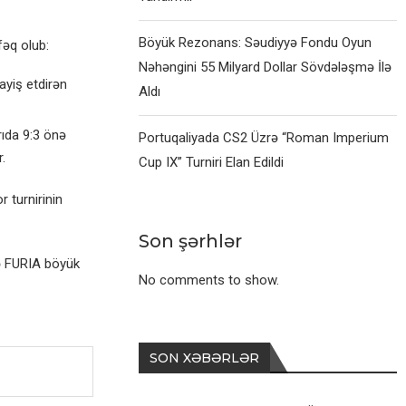
Böyük Rezonans: Səudiyyə Fondu Oyun
fəq olub:
Nəhəngini 55 Milyard Dollar Sövdələşmə İlə
yiş etdirən
Aldı
rıda 9:3 önə
Portuqaliyada CS2 Üzrə “Roman Imperium
.
Cup IX” Turniri Elan Edildi
r turnirinin
Son şərhlər
və FURIA böyük
No comments to show.
SON XƏBƏRLƏR