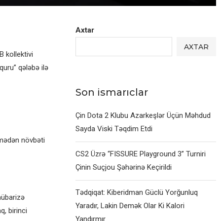
Axtar
AXTAR
kollektivi
quru” qələbə ilə
Son ismarıclar
Çin Dota 2 Klubu Azarkeşlər Üçün Məhdud
Sayda Viski Təqdim Etdi
şmədən növbəti
CS2 Üzrə “FISSURE Playground 3” Turniri
Çinin Suçjou Şəhərinə Keçirildi
Tədqiqat: Kiberidman Güclü Yorğunluq
mübarizə
Yaradır, Lakin Demək Olar Ki Kalori
, birinci
Yandırmır