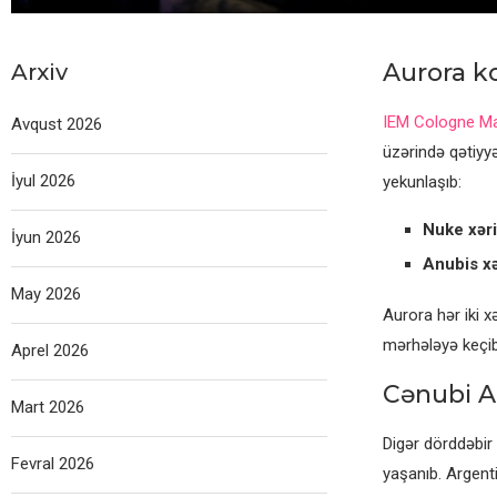
Aurora ko
Arxiv
IEM Cologne Ma
Avqust 2026
üzərində qətiyyə
İyul 2026
yekunlaşıb:
Nuke xəri
İyun 2026
Anubis xə
May 2026
Aurora hər iki 
mərhələyə keçib
Aprel 2026
Cənubi A
Mart 2026
Digər dörddəbir
Fevral 2026
yaşanıb. Argenti