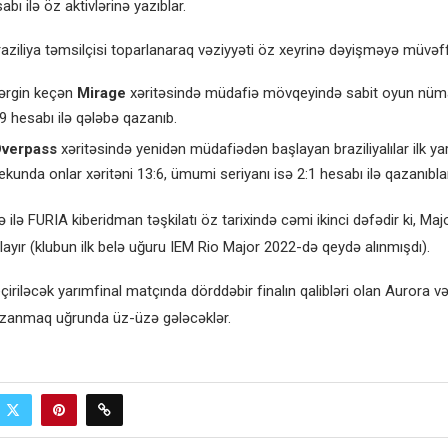
abı ilə öz aktivlərinə yazıblar.
raziliya təmsilçisi toparlanaraq vəziyyəti öz xeyrinə dəyişməyə müvəf
ərgin keçən
Mirage
xəritəsində müdafiə mövqeyində sabit oyun nüma
9 hesabı ilə qələbə qazanıb.
verpass
xəritəsində yenidən müdafiədən başlayan braziliyalılar ilk ya
Yekunda onlar xəritəni 13:6, ümumi seriyanı isə 2:1 hesabı ilə qazanıblar
 ilə FURIA kiberidman təşkilatı öz tarixində cəmi ikinci dəfədir ki, Majo
layır (klubun ilk belə uğuru IEM Rio Major 2022-də qeydə alınmışdı).
iriləcək yarımfinal matçında dörddəbir finalın qalibləri olan Aurora 
azanmaq uğrunda üz-üzə gələcəklər.