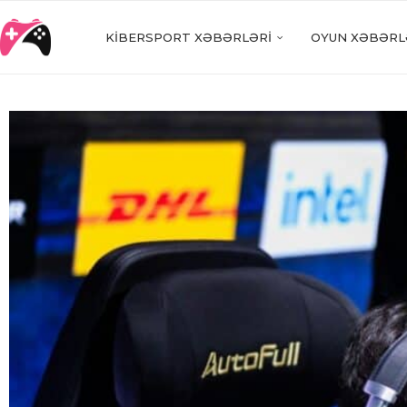
KIBERSPORT XƏBƏRLƏRI
OYUN XƏBƏRL