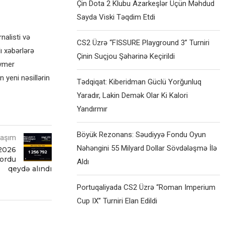
Çin Dota 2 Klubu Azarkeşlər Üçün Məhdud
Sayda Viski Təqdim Etdi
alisti və
CS2 Üzrə “FISSURE Playground 3” Turniri
ı xəbərlərə
Çinin Suçjou Şəhərinə Keçirildi
eymer
 yeni nəsillərin
Tədqiqat: Kiberidman Güclü Yorğunluq
Yaradır, Lakin Demək Olar Ki Kalori
Yandırmır
Böyük Rezonans: Səudiyyə Fondu Oyun
laşım
Nəhəngini 55 Milyard Dollar Sövdələşmə İlə
2026
kordu
Aldı
qeydə alındı
Portuqaliyada CS2 Üzrə “Roman Imperium
Cup IX” Turniri Elan Edildi