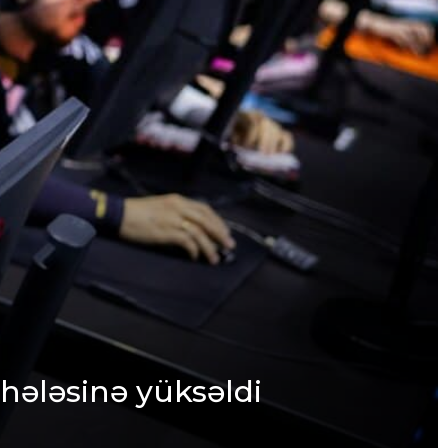
hələsinə yüksəldi