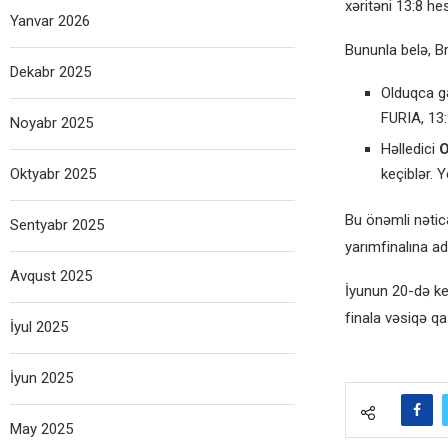
xəritəni 13:8 hes
Yanvar 2026
Bununla belə, B
Dekabr 2025
Olduqca g
FURIA, 13:
Noyabr 2025
Həlledici
O
Oktyabr 2025
keçiblər. 
Bu önəmli nəticə
Sentyabr 2025
yarımfinalına ad
Avqust 2025
İyunun 20-də keç
finala vəsiqə q
İyul 2025
İyun 2025
May 2025