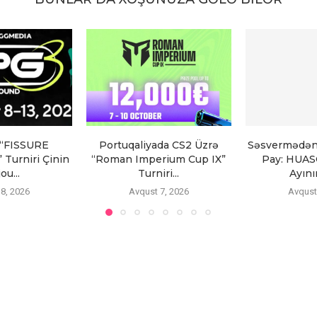
 “FISSURE
Portuqaliyada CS2 Üzrə
Səsvermədən
 Turniri Çinin
“Roman Imperium Cup IX”
Pay: HUAS
ou...
Turniri...
Ayını
8, 2026
Avqust 7, 2026
Avqust