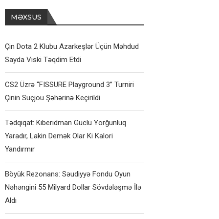
MƏXSUS
Çin Dota 2 Klubu Azarkeşlər Üçün Məhdud
Sayda Viski Təqdim Etdi
CS2 Üzrə “FISSURE Playground 3” Turniri
Çinin Suçjou Şəhərinə Keçirildi
Tədqiqat: Kiberidman Güclü Yorğunluq
Yaradır, Lakin Demək Olar Ki Kalori
Yandırmır
Böyük Rezonans: Səudiyyə Fondu Oyun
Nəhəngini 55 Milyard Dollar Sövdələşmə İlə
Aldı