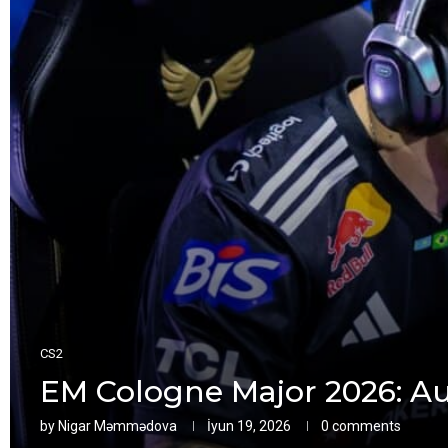
CS2
EM Cologne Major 2026: Au
by
Nigar Məmmədova
İyun 19, 2026
0 comments