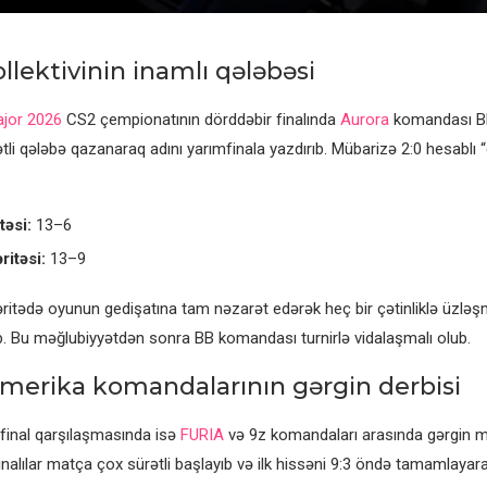
llektivinin inamlı qələbəsi
jor 2026
CS2 çempionatının dörddəbir finalında
Aurora
komandası BB 
tli qələbə qazanaraq adını yarımfinala yazdırıb. Mübarizə 2:0 hesablı “
təsi:
13–6
ritəsi:
13–9
xəritədə oyunun gedişatına tam nəzarət edərək heç bir çətinliklə üzlə
. Bu məğlubiyyətdən sonra BB komandası turnirlə vidalaşmalı olub.
merika komandalarının gərgin derbisi
 final qarşılaşmasında isə
FURIA
və 9z komandaları arasında gərgin 
nalılar matça çox sürətli başlayıb və ilk hissəni 9:3 öndə tamamlayaraq