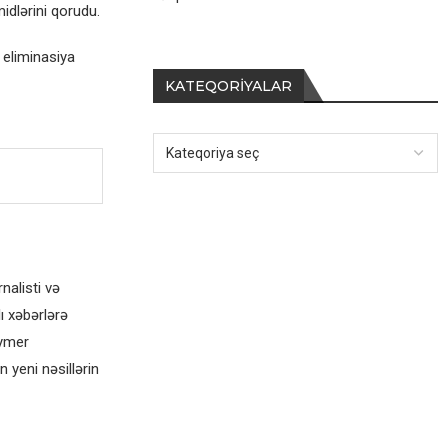
idlərini qorudu.
eliminasiya
KATEQORIYALAR
alisti və
ı xəbərlərə
eymer
 yeni nəsillərin