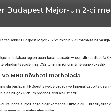
r Budapest Major-un 2-ci mər
 StarLadder Budapest Major 2025 turnirinin 2-ci mərhələsinə vəsiqə 
u.
lçisinin qələbəsi region üçün tarixi hadisədir — son altı ildə ilk dəfə O
ərəfindən təsdiqlənmiş CS2 turnirinin ikinci mərhələsinə yüksəlib.
t və M80 növbəti mərhələdə
irə əla başlayan FlyQuest əvvəlcə Legacy və Imperial Esports üzərind
la da bir çox Pick’Em proqnozlarını alt-üst etdi.
3-cü raundda sürpriz edən digər komanda
Fluxo
oldu — braziliyalılar 
lərə qarşı yaxşı nəticə göstərdilər.