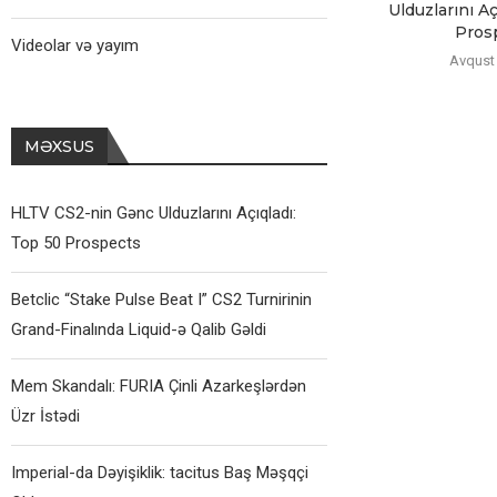
Ulduzlarını Aç
Pros
Videolar və yayım
Avqust 
MƏXSUS
HLTV CS2-nin Gənc Ulduzlarını Açıqladı:
Top 50 Prospects
Betclic “Stake Pulse Beat I” CS2 Turnirinin
Grand-Finalında Liquid-ə Qalib Gəldi
Mem Skandalı: FURIA Çinli Azarkeşlərdən
Üzr İstədi
Imperial-da Dəyişiklik: tacitus Baş Məşqçi