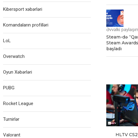
Kibersport xəbərləri
Komandaların profilləri
Əvvəlki paylaşı
Steam-də “Qar
LoL
Steam Awards 
başladı
Overwatch
Oyun Xəbərləri
PUBG
Rocket League
Turnirlər
HLTV CS2
Valorant