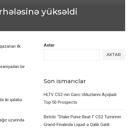
hələsinə yüksəldi
Axtar
qazanan ilk
AXTAR
keaniyadan bir
Son ismarıclar
HLTV CS2-nin Gənc Ulduzlarını Açıqladı:
ə iki qələbə
Top 50 Prospects
Betclic “Stake Pulse Beat I” CS2 Turnirinin
kağız üzərində
Grand-Finalında Liquid-ə Qalib Gəldi