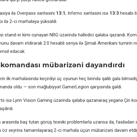
siya ilə Overpass xəritəsini
13:1
, Inferno xəritəsini isə
13:3
hesabı i
ı ilə 2-ci mərhələyə yüksəldi.
i stand-in kimi oynayan NRG üzərində həlledici qələbə qazandı. Ko
u davam etdirərək 2:0 hesablı seriya ilə Şimali Amerikanı turnirin n
msil edəcək.
a komandası mübarizəni dayandırdı
in ilk mərhələsində keçirdiyi üç oyunun heç birində qalib gələ bilmədi
omanda oldu — son məğlubiyyət GamerLegion qarşısında gəldi.
ts isə Lynn Vision Gaming üzərində qələbə qazanaraq yeganə Çin k
aşdırdı.
 arasında baş tutan görüş texniki problemlərlə uzansa da, fasilədən
u öz xeyrinə tamamlayaraq 2-ci mərhələ üçün mübarizəni davam etdir