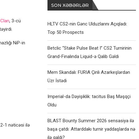
SON XƏBƏRLƏR
Clan
, 3-cü
HLTV CS2-nin Gənc Ulduzlarını Açıqladı:
yirdi.
Top 50 Prospects
zlığı NiP-in
Betclic “Stake Pulse Beat I” CS2 Turnirinin
Grand-Finalında Liquid-ə Qalib Gəldi
Mem Skandalı: FURIA Çinli Azarkeşlərdən
Üzr İstədi
Imperial-da Dəyişiklik: tacitus Baş Məşqçi
Oldu
BLAST Bounty Summer 2026 sensasiya ilə
-1 nəticəsi ilə
başa çatdı: Attarddakı turnir yaddaşlarda nə
ilə qaldı?