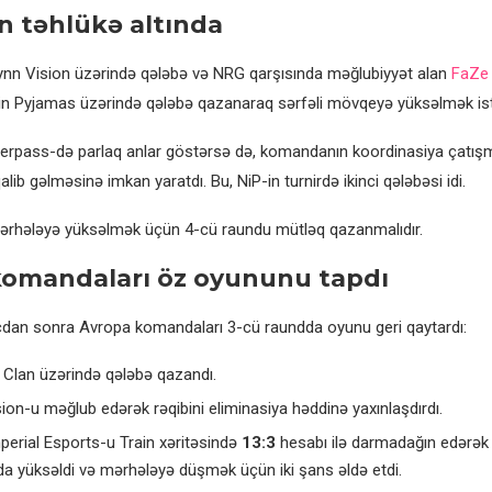
n təhlükə altında
 Lynn Vision üzərində qələbə və NRG qarşısında məğlubiyyət alan
FaZe 
in Pyjamas üzərində qələbə qazanaraq sərfəli mövqeyə yüksəlmək istə
erpass-də parlaq anlar göstərsə də, komandanın koordinasiya çatışma
alib gəlməsinə imkan yaratdı. Bu, NiP-in turnirdə ikinci qələbəsi idi.
ərhələyə yüksəlmək üçün 4-cü raundu mütləq qazanmalıdır.
komandaları öz oyununu tapdı
dan sonra Avropa komandaları 3-cü raundda oyunu geri qaytardı:
 Clan üzərində qələbə qazandı.
ision-u məğlub edərək rəqibini eliminasiya həddinə yaxınlaşdırdı.
mperial Esports-u Train xəritəsində
13:3
hesabı ilə darmadağın edərək 2
a yüksəldi və mərhələyə düşmək üçün iki şans əldə etdi.