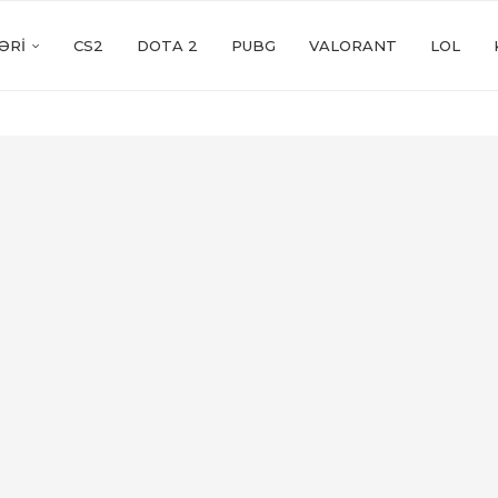
ƏRI
CS2
DOTA 2
PUBG
VALORANT
LOL