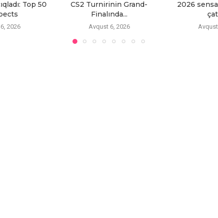
ıqladı: Top 50
CS2 Turnirinin Grand-
2026 sensas
pects
Finalında...
çatd
6, 2026
Avqust 6, 2026
Avqust