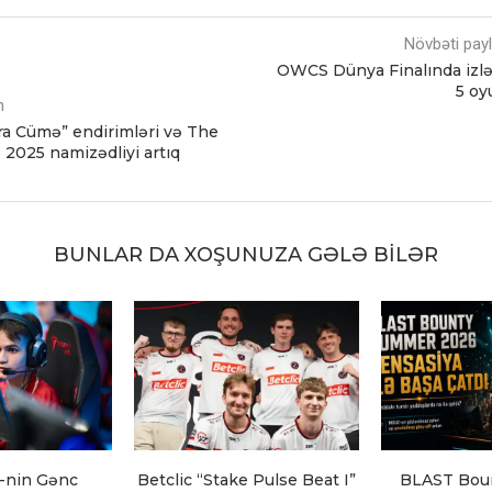
Növbəti pay
OWCS Dünya Finalında izl
5 oy
m
a Cümə” endirimləri və The
2025 namizədliyi artıq
BUNLAR DA XOŞUNUZA GƏLƏ BILƏR
-nin Gənc
Betclic “Stake Pulse Beat I”
BLAST Bou