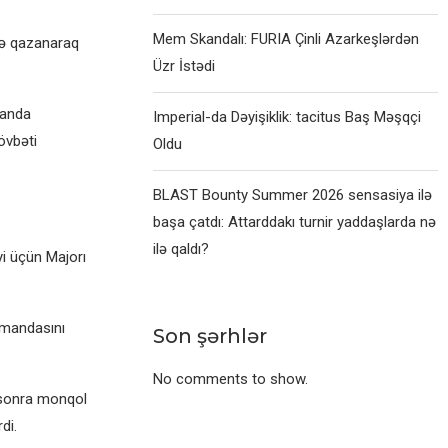
Mem Skandalı: FURIA Çinli Azarkeşlərdən
lə qazanaraq
Üzr İstədi
manda
Imperial-da Dəyişiklik: tacitus Baş Məşqçi
övbəti
Oldu
BLAST Bounty Summer 2026 sensasiya ilə
başa çatdı: Attarddakı turnir yaddaşlarda nə
ilə qaldı?
yi üçün Majorı
omandasını
Son şərhlər
No comments to show.
 sonra monqol
di.