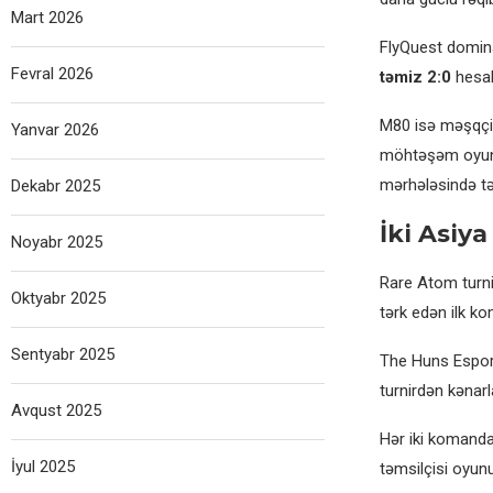
Mart 2026
FlyQuest domina
Fevral 2026
təmiz 2:0
hesab
M80 isə məşqçis
Yanvar 2026
möhtəşəm oyunun
mərhələsində tə
Dekabr 2025
İki Asiy
Noyabr 2025
Rare Atom turnir
Oktyabr 2025
tərk edən ilk k
Sentyabr 2025
The Huns Espor
turnirdən kənarl
Avqust 2025
Hər iki komanda
İyul 2025
təmsilçisi oyun