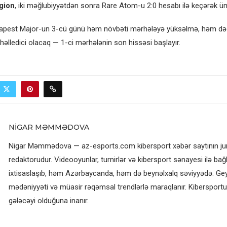
gion
, iki məğlubiyyətdən sonra Rare Atom-u 2:0 hesabı ilə keçərək üm
apest Major-un 3-cü günü həm növbəti mərhələyə yüksəlmə, həm də 
 həlledici olacaq — 1-ci mərhələnin son hissəsi başlayır.
NIGAR MƏMMƏDOVA
Nigar Məmmədova — az-esports.com kibersport xəbər saytının jurn
redaktorudur. Videooyunlar, turnirlər və kibersport sənayesi ilə bağl
ixtisaslaşıb, həm Azərbaycanda, həm də beynəlxalq səviyyədə. G
mədəniyyəti və müasir rəqəmsal trendlərlə maraqlanır. Kibersportun
gələcəyi olduğuna inanır.