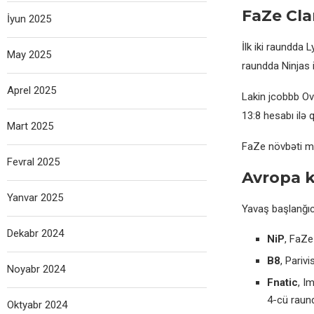
FaZe Cla
İyun 2025
İlk iki raundda
May 2025
raundda Ninjas 
Aprel 2025
Lakin jcobbb Ov
13:8 hesabı ilə q
Mart 2025
FaZe növbəti m
Fevral 2025
Avropa 
Yanvar 2025
Yavaş başlanğıc
Dekabr 2024
NiP
, FaZe
B8
, Pariv
Noyabr 2024
Fnatic
, I
4-cü raund
Oktyabr 2024