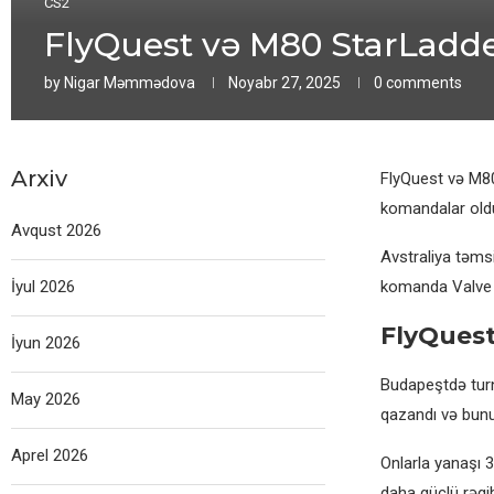
CS2
FlyQuest və M80 StarLadde
by
Nigar Məmmədova
Noyabr 27, 2025
0 comments
Arxiv
FlyQuest və M80
komandalar old
Avqust 2026
Avstraliya təmsi
İyul 2026
komanda Valve t
FlyQues
İyun 2026
Budapeştdə turn
May 2026
qazandı və bunun
Aprel 2026
Onlarla yanaşı 
daha güclü rəqib