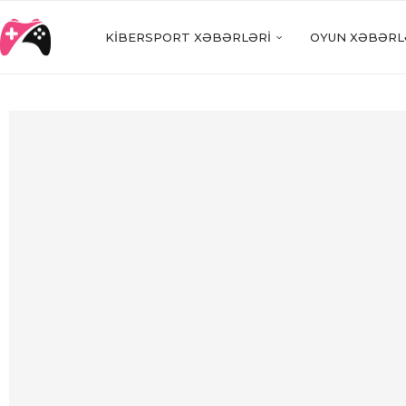
KIBERSPORT XƏBƏRLƏRI
OYUN XƏBƏRL