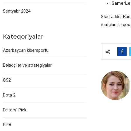
GamerLe
Sentyabr 2024
StarLadder Bud
matçları ilə çox
Kateqoriyalar
Azərbaycan kibersportu
Bələdçilər və strategiyalar
CS2
Dota 2
Editors' Pick
FIFA