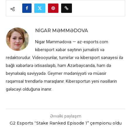
NIGAR MƏMMƏDOVA
Nigar Məmmədova — az-esports.com
kibersport xəbər saytının jurnalisti və
redaktorudur. Videooyunlar, turnirlər və kibersport sənayesi ilə
bağlı xəbərlərə ixtisaslaşıb, həm Azərbaycanda, həm də
beynəlxalq səviyyədə. Geymer mədəniyyəti və müasir
rəqəmsal trendlərlə maraqlanır. Kibersportun yeni nəsillərin
gələcəyi olduğuna inanır.
Əvvəlki paylaşım
G2 Esports “Stake Ranked Episode 1” çempionu oldu