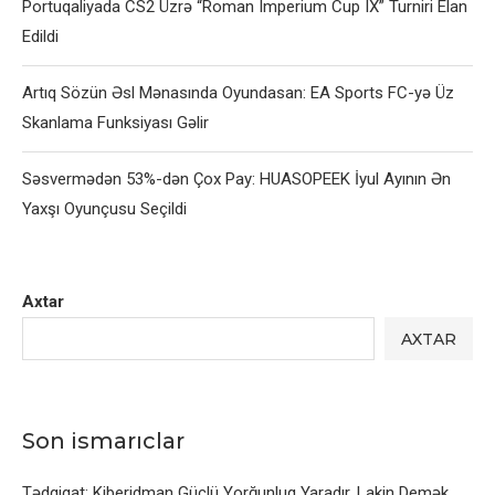
Portuqaliyada CS2 Üzrə “Roman Imperium Cup IX” Turniri Elan
Edildi
Artıq Sözün Əsl Mənasında Oyundasan: EA Sports FC-yə Üz
Skanlama Funksiyası Gəlir
Səsvermədən 53%-dən Çox Pay: HUASOPEEK İyul Ayının Ən
Yaxşı Oyunçusu Seçildi
Axtar
AXTAR
Son ismarıclar
Tədqiqat: Kiberidman Güclü Yorğunluq Yaradır, Lakin Demək