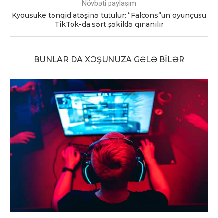
Növbəti paylaşım
Kyousuke tənqid atəşinə tutulur: “Falcons”un oyunçusu
TikTok-da sərt şəkildə qınanılır
BUNLAR DA XOŞUNUZA GƏLƏ BILƏR