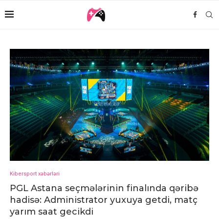
Kibersport xəbərləri
PGL Astana seçmələrinin finalında qəribə
hadisə: Administrator yuxuya getdi, matç
yarım saat gecikdi