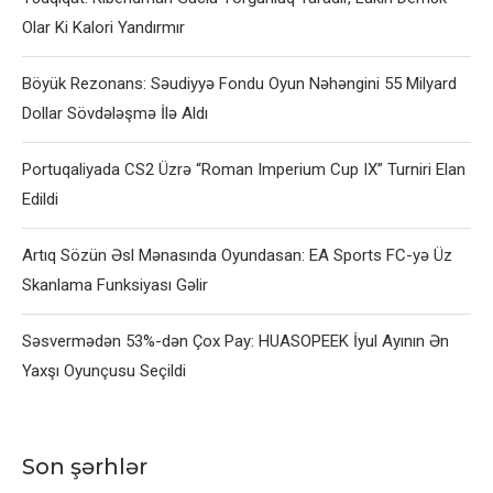
Olar Ki Kalori Yandırmır
Böyük Rezonans: Səudiyyə Fondu Oyun Nəhəngini 55 Milyard
Dollar Sövdələşmə İlə Aldı
Portuqaliyada CS2 Üzrə “Roman Imperium Cup IX” Turniri Elan
Edildi
Artıq Sözün Əsl Mənasında Oyundasan: EA Sports FC-yə Üz
Skanlama Funksiyası Gəlir
Səsvermədən 53%-dən Çox Pay: HUASOPEEK İyul Ayının Ən
Yaxşı Oyunçusu Seçildi
Son şərhlər