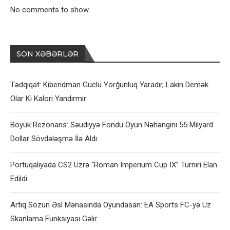
No comments to show.
SON XƏBƏRLƏR
Tədqiqat: Kiberidman Güclü Yorğunluq Yaradır, Lakin Demək
Olar Ki Kalori Yandırmır
Böyük Rezonans: Səudiyyə Fondu Oyun Nəhəngini 55 Milyard
Dollar Sövdələşmə İlə Aldı
Portuqaliyada CS2 Üzrə “Roman Imperium Cup IX” Turniri Elan
Edildi
Artıq Sözün Əsl Mənasında Oyundasan: EA Sports FC-yə Üz
Skanlama Funksiyası Gəlir