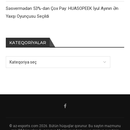
Səsvermədən 53%-dən Çox Pay: HUASOPEEK İyul Ayının Ən
Yaxşı Oyunçusu Seçildi
KATEQORIYALAR
© az-esports.com 2026. Bütün hüquqlar qorunur. Bu saytın məzmunu