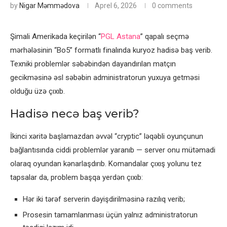
by
Nigar Məmmədova
Aprel 6, 2026
0 comments
Şimali Amerikada keçirilən “
PGL Astana
” qapalı seçmə
mərhələsinin “Bo5” formatlı finalında kuryoz hadisə baş verib.
Texniki problemlər səbəbindən dayandırılan matçın
gecikməsinə əsl səbəbin administratorun yuxuya getməsi
olduğu üzə çıxıb.
Hadisə necə baş verib?
İkinci xəritə başlamazdan əvvəl “cryptic” ləqəbli oyunçunun
bağlantısında ciddi problemlər yaranıb — server onu mütəmadi
olaraq oyundan kənarlaşdırıb. Komandalar çıxış yolunu tez
tapsalar da, problem başqa yerdən çıxıb:
Hər iki tərəf serverin dəyişdirilməsinə razılıq verib;
Prosesin tamamlanması üçün yalnız administratorun