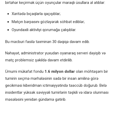
birtəhər keçirmək üçün oyunçular maraqlı üsullara əl atıblar:
Xəritədə bıçaqlarla qaçışıblar;
Matçın bərpasını gözləyərək söhbət ediblər;
Oyundaxili aktivliyi qorumağa çalışıblar.
Bu məcburi fasilə təxminən 30 dəqiqə davam edib.
Nəhayət, administrator yuxudan oyanaraq serveri dəyişib və
matç problemsiz şəkildə davam etdirilib.
Ümumi mükafat fondu
1.6 milyon dollar
olan möhtəşəm bir
turnirin seçmə mərhələsinin sadə bir insan amilinə görə
gecikməsi kiberidman ictimaiyyətində təəccüb doğurub. Belə
insidentlər yüksək səviyyəli turnirlərin təşkili və idarə olunması
məsələsini yenidən gündəmə gətirib.