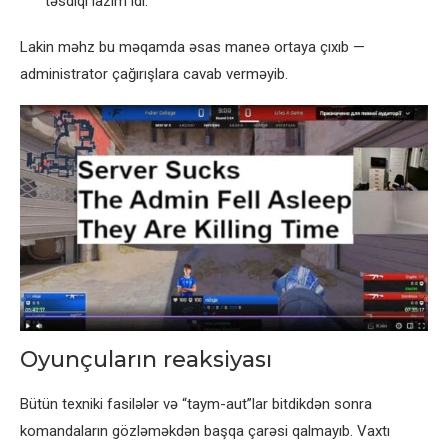
təsdiqi lazım idi.
Lakin məhz bu məqamda əsas maneə ortaya çıxıb —
administrator çağırışlara cavab verməyib.
Oyunçuların reaksiyası
Bütün texniki fasilələr və “taym-aut”lar bitdikdən sonra
komandaların gözləməkdən başqa çarəsi qalmayıb. Vaxtı