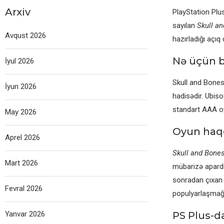
Arxiv
PlayStation Plu
sayılan
Skull a
Avqust 2026
hazırladığı açıq
Nə üçün b
İyul 2026
Skull and Bone
İyun 2026
hadisədir. Ubiso
standart AAA oy
May 2026
Oyun haq
Aprel 2026
Skull and Bone
Mart 2026
mübarizə apardığ
sonradan çıxan 
Fevral 2026
populyarlaşmağa
Yanvar 2026
PS Plus-da