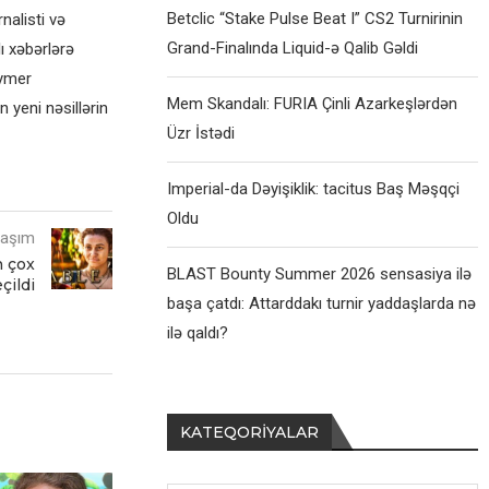
Betclic “Stake Pulse Beat I” CS2 Turnirinin
alisti və
Grand-Finalında Liquid-ə Qalib Gəldi
ı xəbərlərə
eymer
Mem Skandalı: FURIA Çinli Azarkeşlərdən
 yeni nəsillərin
Üzr İstədi
Imperial-da Dəyişiklik: tacitus Baş Məşqçi
Oldu
laşım
n çox
BLAST Bounty Summer 2026 sensasiya ilə
çildi
başa çatdı: Attarddakı turnir yaddaşlarda nə
ilə qaldı?
KATEQORIYALAR