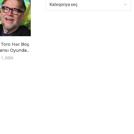
 Toro Hər Boş
“Helldivers 2” və
Xbox Games
ansı Oyunda...
“Warhammer 40,000”
25 Oyun və
Kollaborasiyasının Treyleri
 1, 2026
İyul 
Yayımlandı
İyul 31, 2026