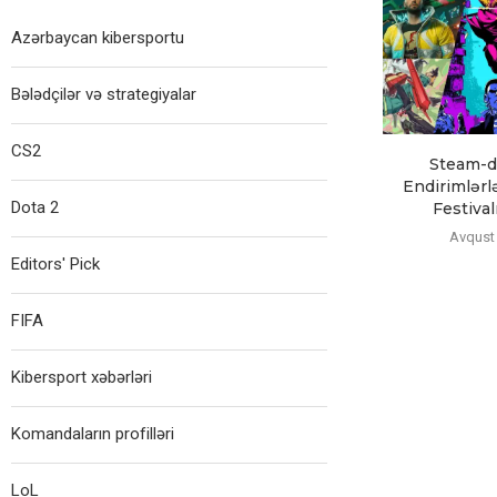
Azərbaycan kibersportu
Bələdçilər və strategiyalar
CS2
Steam-d
Endirimlərl
Dota 2
Festival
Avqust 
Editors' Pick
FIFA
Kibersport xəbərləri
Komandaların profilləri
LoL