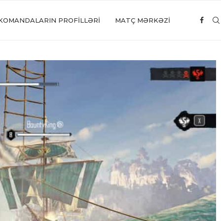
KOMANDALARIN PROFILLƏRI
MATÇ MƏRKƏZİ