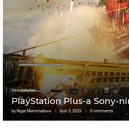
Oyun Xəbərləri
PlayStation Plus-a Sony-n
by
Nigar Məmmədova
İyun 3, 2025
0 comments