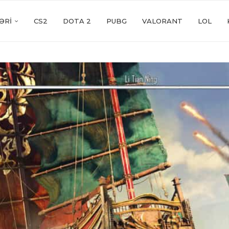
ƏRI
CS2
DOTA 2
PUBG
VALORANT
LOL