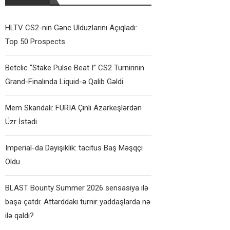
HLTV CS2-nin Gənc Ulduzlarını Açıqladı:
Top 50 Prospects
Betclic “Stake Pulse Beat I” CS2 Turnirinin
Grand-Finalında Liquid-ə Qalib Gəldi
Mem Skandalı: FURIA Çinli Azarkeşlərdən
Üzr İstədi
Imperial-da Dəyişiklik: tacitus Baş Məşqçi
Oldu
BLAST Bounty Summer 2026 sensasiya ilə
başa çatdı: Attarddakı turnir yaddaşlarda nə
ilə qaldı?