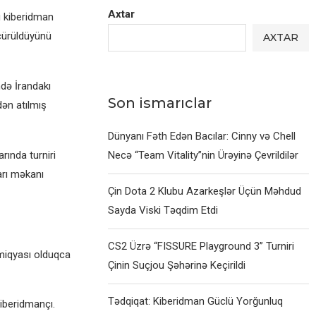
Axtar
g kiberidman
öçürüldüyünü
AXTAR
ndə İrandakı
Son ismarıclar
ən atılmış
Dünyanı Fəth Edən Bacılar: Cinny və Chell
rında turniri
Necə “Team Vitality”nin Ürəyinə Çevrildilər
arı məkanı
Çin Dota 2 Klubu Azarkeşlər Üçün Məhdud
Sayda Viski Təqdim Etdi
CS2 Üzrə “FISSURE Playground 3” Turniri
 miqyası olduqca
Çinin Suçjou Şəhərinə Keçirildi
Tədqiqat: Kiberidman Güclü Yorğunluq
iberidmançı.