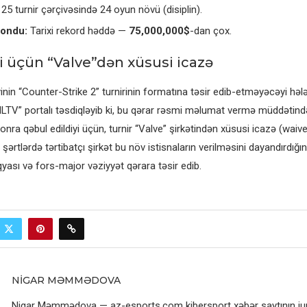
25 turnir çərçivəsində 24 oyun növü (disiplin).
fondu:
Tarixi rekord həddə —
75,000,000$
-dan çox.
ri üçün “Valve”dən xüsusi icazə
inin “Counter-Strike 2” turnirinin formatına təsir edib-etməyəcəyi hələ
HLTV” portalı təsdiqləyib ki, bu qərar rəsmi məlumat vermə müddətind
nra qəbul edildiyi üçün, turnir “Valve” şirkətindən xüsusi icazə (waiv
şərtlərdə tərtibatçı şirkət bu növ istisnaların verilməsini dayandırdığın
iqyası və fors-major vəziyyət qərara təsir edib.
NIGAR MƏMMƏDOVA
Nigar Məmmədova — az-esports.com kibersport xəbər saytının jurn