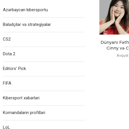
Azərbaycan kibersportu
Bələdçilər və strategiyalar
CS2
Dünyanı Fəth 
Cinny və Ch
Dota 2
Avqust 
Editors' Pick
FIFA
Kibersport xəbərləri
Komandaların profilləri
LoL