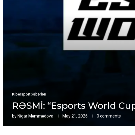
Kibersport xəbərləri
RƏSMİ: “Esports World Cup
by
Nigar Məmmədova
May 21, 2026
0 comments