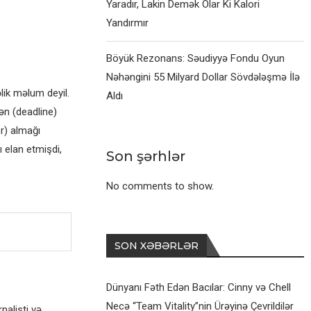
Yaradır, Lakin Demək Olar Ki Kalori
Yandırmır
Böyük Rezonans: Səudiyyə Fondu Oyun
Nəhəngini 55 Milyard Dollar Sövdələşmə İlə
lik məlum deyil.
Aldı
ən (deadline)
er) almağı
ı elan etmişdi,
Son şərhlər
No comments to show.
SON XƏBƏRLƏR
Dünyanı Fəth Edən Bacılar: Cinny və Chell
Necə “Team Vitality”nin Ürəyinə Çevrildilər
alisti və