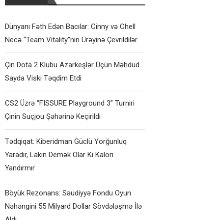
Dünyanı Fəth Edən Bacılar: Cinny və Chell
Necə “Team Vitality”nin Ürəyinə Çevrildilər
Çin Dota 2 Klubu Azarkeşlər Üçün Məhdud
Sayda Viski Təqdim Etdi
CS2 Üzrə “FISSURE Playground 3” Turniri
Çinin Suçjou Şəhərinə Keçirildi
Tədqiqat: Kiberidman Güclü Yorğunluq
Yaradır, Lakin Demək Olar Ki Kalori
Yandırmır
Böyük Rezonans: Səudiyyə Fondu Oyun
Nəhəngini 55 Milyard Dollar Sövdələşmə İlə
Aldı