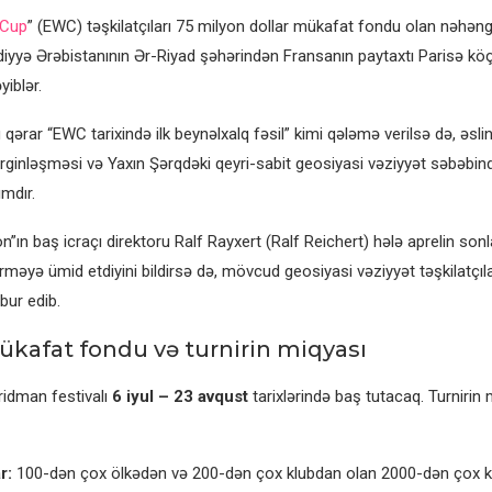
 Cup
” (EWC) təşkilatçıları 75 milyon dollar mükafat fondu olan nəhən
udiyyə Ərəbistanının Ər-Riyad şəhərindən Fransanın paytaxtı Parisə k
iblər.
qərar “EWC tarixində ilk beynəlxalq fəsil” kimi qələmə verilsə də, əsli
ginləşməsi və Yaxın Şərqdəki qeyri-sabit geosiyasi vəziyyət səbəbind
mdır.
ın baş icraçı direktoru Ralf Rayxert (Ralf Reichert) hələ aprelin sonla
məyə ümid etdiyini bildirsə də, mövcud geosiyasi vəziyyət təşkilatçıl
ur edib.
kafat fondu və turnirin miqyası
idman festivalı
6 iyul – 23 avqust
tarixlərində baş tutacaq. Turnirin
r:
100-dən çox ölkədən və 200-dən çox klubdan olan 2000-dən çox k