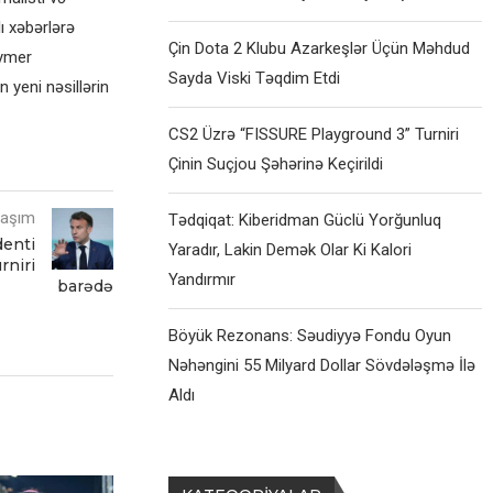
ı xəbərlərə
Çin Dota 2 Klubu Azarkeşlər Üçün Məhdud
eymer
Sayda Viski Təqdim Etdi
 yeni nəsillərin
CS2 Üzrə “FISSURE Playground 3” Turniri
Çinin Suçjou Şəhərinə Keçirildi
laşım
Tədqiqat: Kiberidman Güclü Yorğunluq
denti
Yaradır, Lakin Demək Olar Ki Kalori
rniri
Yandırmır
barədə
Böyük Rezonans: Səudiyyə Fondu Oyun
Nəhəngini 55 Milyard Dollar Sövdələşmə İlə
Aldı