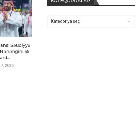
KATEQORIYALAR
ans: Səudiyyə
Mem Skandalı: FURIA Çinli
Imperial-da
Nəhəngini 55
Azarkeşlərdən Üzr İstədi
tacitus Baş
ard...
Avqust 6, 2026
Avqust
 7, 2026