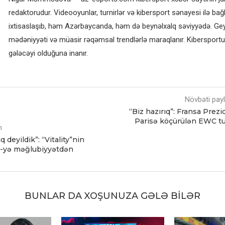
redaktorudur. Videooyunlar, turnirlər və kibersport sənayesi ilə bağl
ixtisaslaşıb, həm Azərbaycanda, həm də beynəlxalq səviyyədə. G
mədəniyyəti və müasir rəqəmsal trendlərlə maraqlanır. Kibersportun
gələcəyi olduğuna inanır.
Növbəti pay
“Biz hazırıq”: Fransa Prezi
Parisə köçürülən EWC tu
m
 deyildik”: “Vitality”nin
I-yə məğlubiyyətdən
BUNLAR DA XOŞUNUZA GƏLƏ BILƏR