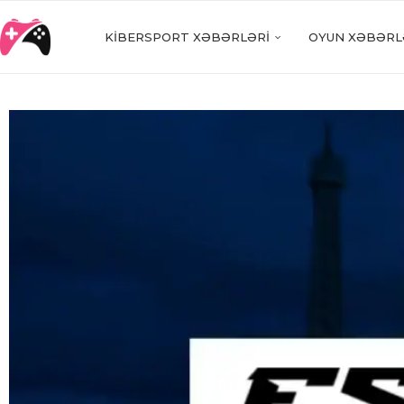
KIBERSPORT XƏBƏRLƏRI
OYUN XƏBƏRL