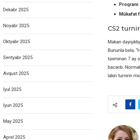
Proqram:
Dekabr 2025
Mükafat 
Noyabr 2025
CS2 turni
Oktyabr 2025
Məkan dəyişikliy
Bununla belə, “
Sentyabr 2025
təxminən 7 ay so
bacarıb. Normal 
Avqust 2025
lakin turnirin m
İyul 2025
İyun 2025
May 2025
Aprel 2025