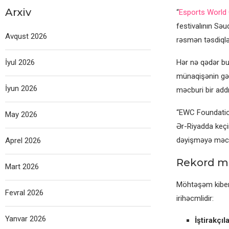
Arxiv
“
Esports World
festivalının Sə
Avqust 2026
rəsmən təsdiqləy
İyul 2026
Hər nə qədər bu 
münaqişənin gər
İyun 2026
məcburi bir addı
“EWC Foundation”
May 2026
Ər-Riyadda keçir
dəyişməyə məcb
Aprel 2026
Rekord mü
Mart 2026
Möhtəşəm kiber
Fevral 2026
irihəcmlidir:
Yanvar 2026
İştirakçıla