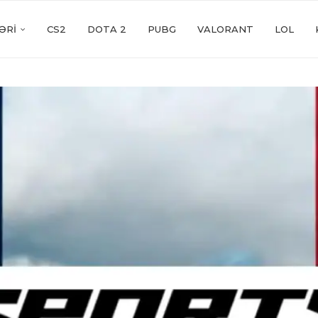
ƏRI
CS2
DOTA 2
PUBG
VALORANT
LOL