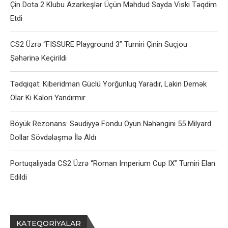
Çin Dota 2 Klubu Azarkeşlər Üçün Məhdud Sayda Viski Təqdim
Etdi
CS2 Üzrə “FISSURE Playground 3” Turniri Çinin Suçjou
Şəhərinə Keçirildi
Tədqiqat: Kiberidman Güclü Yorğunluq Yaradır, Lakin Demək
Olar Ki Kalori Yandırmır
Böyük Rezonans: Səudiyyə Fondu Oyun Nəhəngini 55 Milyard
Dollar Sövdələşmə İlə Aldı
Portuqaliyada CS2 Üzrə “Roman Imperium Cup IX” Turniri Elan
Edildi
KATEQORIYALAR