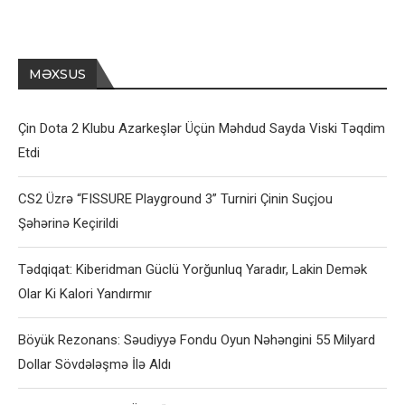
MƏXSUS
Çin Dota 2 Klubu Azarkeşlər Üçün Məhdud Sayda Viski Təqdim
Etdi
CS2 Üzrə “FISSURE Playground 3” Turniri Çinin Suçjou
Şəhərinə Keçirildi
Tədqiqat: Kiberidman Güclü Yorğunluq Yaradır, Lakin Demək
Olar Ki Kalori Yandırmır
Böyük Rezonans: Səudiyyə Fondu Oyun Nəhəngini 55 Milyard
Dollar Sövdələşmə İlə Aldı