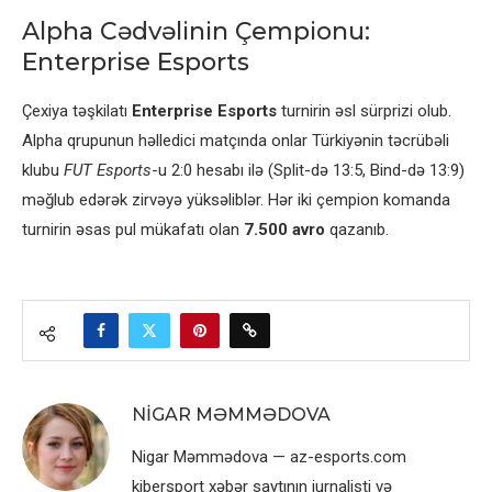
Alpha Cədvəlinin Çempionu:
Enterprise Esports
Çexiya təşkilatı
Enterprise Esports
turnirin əsl sürprizi olub.
Alpha qrupunun həlledici matçında onlar Türkiyənin təcrübəli
klubu
FUT Esports
-u 2:0 hesabı ilə (Split-də 13:5, Bind-də 13:9)
məğlub edərək zirvəyə yüksəliblər. Hər iki çempion komanda
turnirin əsas pul mükafatı olan
7.500 avro
qazanıb.
NIGAR MƏMMƏDOVA
Nigar Məmmədova — az-esports.com
kibersport xəbər saytının jurnalisti və