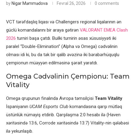
by
Nigar Məmmədova
Fevral 26, 2026
0 comments
VCT tərəfdaşlıq liqası və Challengers regional liqalarının ən
güclü komandalarını bir araya gətirən
VALORANT EMEA Clash
2026
turniri başa çatdı. Builki turnirin əsas xüsusiyyəti iki
paralel “Double-Elimination” (Alpha və Omega) cədvəlinin
olması idi ki, bu da tək bir qalib əvəzinə iki bərabərhüquqlu
çempionun müəyyən edilməsinə şərait yaratdı.
Omega Cədvəlinin Çempionu: Team
Vitality
Omega qrupunun finalında Avropa təmsilçisi
Team Vitality
İspaniyanın
UCAM Esports Club
komandasına qarşı mütləq
üstünlük nümayiş etdirib. Qarşılaşma 2:0 hesabı ilə (Haven
xəritəsində 13:6, Corrode xəritəsində 13:7) Vitality-nin qələbəsi
ilə yekunlaşıb.