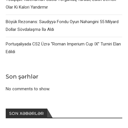
Olar Ki Kalori Yandırmır
Böyük Rezonans: Səudiyyə Fondu Oyun Nəhəngini 55 Milyard
Dollar Sövdələşmə İlə Aldı
Portuqaliyada CS2 Üzrə “Roman Imperium Cup IX” Turniri Elan
Edildi
Son şərhlər
No comments to show.
SON XƏBƏRLƏR