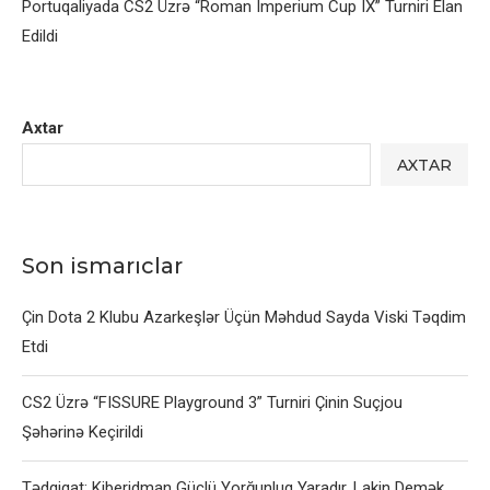
Portuqaliyada CS2 Üzrə “Roman Imperium Cup IX” Turniri Elan
Edildi
Axtar
AXTAR
Son ismarıclar
Çin Dota 2 Klubu Azarkeşlər Üçün Məhdud Sayda Viski Təqdim
Etdi
CS2 Üzrə “FISSURE Playground 3” Turniri Çinin Suçjou
Şəhərinə Keçirildi
Tədqiqat: Kiberidman Güclü Yorğunluq Yaradır, Lakin Demək