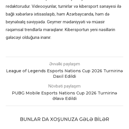
redaktorudur. Videooyunlar, turnirlər və kibersport sənayesi ilə
bağlı xəbərlərə ixtisaslaşıb, həm Azərbaycanda, həm də
beynəlxalq səviyyədə. Geymer mədəniyyəti və müasir
rəqəmsal trendlərlə maraqlanır. Kibersportun yeni nəsillərin
gələcəyi olduğuna inanır.
Əvvəlki paylaşım
League of Legends Esports Nations Cup 2026 Turnirinə
Daxil Edildi
Növbəti paylaşım
PUBG Mobile Esports Nations Cup 2026 Turnirinə
Əlavə Edildi
BUNLAR DA XOŞUNUZA GƏLƏ BILƏR