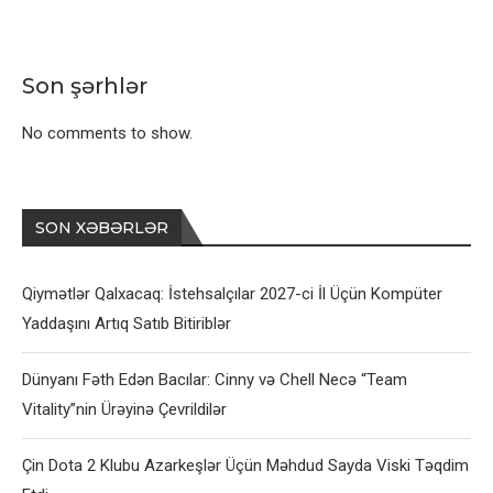
Son şərhlər
No comments to show.
SON XƏBƏRLƏR
Qiymətlər Qalxacaq: İstehsalçılar 2027-ci İl Üçün Kompüter
Yaddaşını Artıq Satıb Bitiriblər
Dünyanı Fəth Edən Bacılar: Cinny və Chell Necə “Team
Vitality”nin Ürəyinə Çevrildilər
Çin Dota 2 Klubu Azarkeşlər Üçün Məhdud Sayda Viski Təqdim