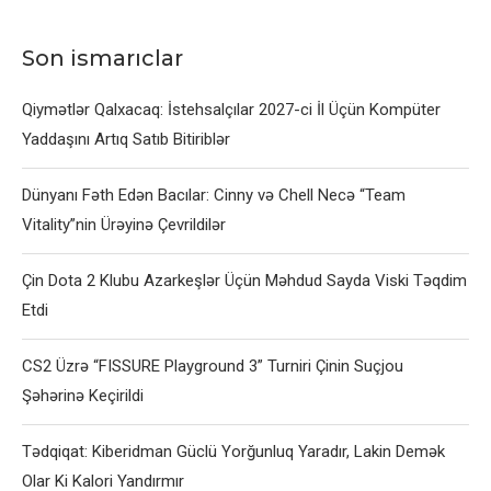
Son ismarıclar
Qiymətlər Qalxacaq: İstehsalçılar 2027-ci İl Üçün Kompüter
Yaddaşını Artıq Satıb Bitiriblər
Dünyanı Fəth Edən Bacılar: Cinny və Chell Necə “Team
Vitality”nin Ürəyinə Çevrildilər
Çin Dota 2 Klubu Azarkeşlər Üçün Məhdud Sayda Viski Təqdim
Etdi
CS2 Üzrə “FISSURE Playground 3” Turniri Çinin Suçjou
Şəhərinə Keçirildi
Tədqiqat: Kiberidman Güclü Yorğunluq Yaradır, Lakin Demək
Olar Ki Kalori Yandırmır