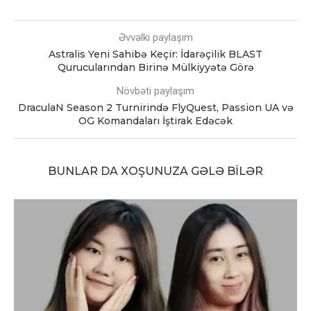
Əvvəlki paylaşım
Astralis Yeni Sahibə Keçir: İdarəçilik BLAST
Qurucularından Birinə Mülkiyyətə Görə
Növbəti paylaşım
DraculaN Season 2 Turnirində FlyQuest, Passion UA və
OG Komandaları İştirak Edəcək
BUNLAR DA XOŞUNUZA GƏLƏ BILƏR