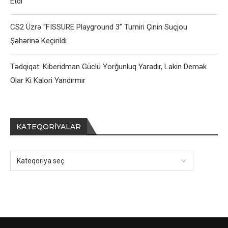
Etdi
CS2 Üzrə “FISSURE Playground 3” Turniri Çinin Suçjou
Şəhərinə Keçirildi
Tədqiqat: Kiberidman Güclü Yorğunluq Yaradır, Lakin Demək
Olar Ki Kalori Yandırmır
KATEQORIYALAR