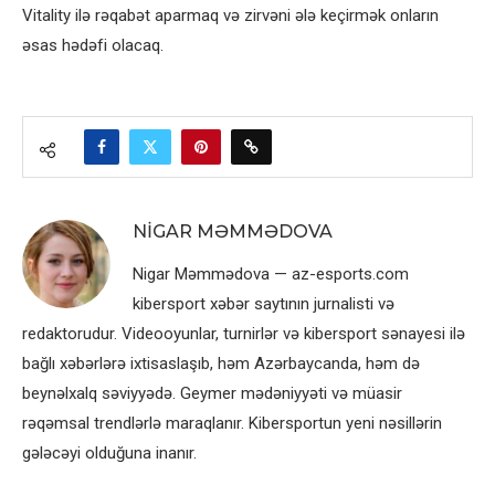
Vitality ilə rəqabət aparmaq və zirvəni ələ keçirmək onların
əsas hədəfi olacaq.
NIGAR MƏMMƏDOVA
Nigar Məmmədova — az-esports.com
kibersport xəbər saytının jurnalisti və
redaktorudur. Videooyunlar, turnirlər və kibersport sənayesi ilə
bağlı xəbərlərə ixtisaslaşıb, həm Azərbaycanda, həm də
beynəlxalq səviyyədə. Geymer mədəniyyəti və müasir
rəqəmsal trendlərlə maraqlanır. Kibersportun yeni nəsillərin
gələcəyi olduğuna inanır.