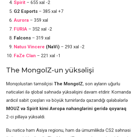
Spirit
– 655 xal -2
G2 Esports
– 385 xal +7
Aurora
– 359 xal
FURIA
– 352 xal -2
Falcons
– 319 xal
Natus Vincere
(NaVi)
– 293 xal -2
FaZe Clan
– 221 xal -1
The MongolZ-un yüksəlişi
Monqolustan təmsilçisi
The MongolZ
, son ayların uğurlu
nəticələri ilə qlobal səhnədə yüksəlişini davam etdirir. Komanda
ardıcıl sabit çıxışları və böyük turnirlərdə qazandığı qələbələrlə
MOUZ və Spirit kimi Avropa nəhənglərini geridə qoyaraq
2-ci pilləyə yüksəldi.
Bu nəticə həm Asiya regionu, həm də ümumilikdə CS2 səhnəsi