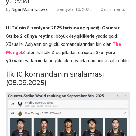
yüksəldi
by
Nigar Məmmədova
Sentyabr 10, 2025
0 comments
HLTV-nin 8 sentyabr 2025 tarixinə açıqladığı Counter-
Strike 2 dünya reytinqi
böyük dəyişikliklərlə yadda qaldı.
Xüsusilə, Asiyanın ən güclü komandalarından biri olan
The
MongolZ
ötən həftəki 3-cü pillədən qalxaraq
2-ci yerə
yüksəldi
və tarixində ən yüksək mövqelərdən birinə sahib oldu.
İlk 10 komandanın sıralaması
(08.09.2025)