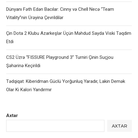
Dünyanı Fəth Edən Bacılar: Cinny və Chell Necə “Team
Vitality”nin Ürəyinə Çevrildilər
Çin Dota 2 Klubu Azarkeşlər Üçün Məhdud Sayda Viski Təqdim
Etdi
CS2 Üzrə “FISSURE Playground 3” Turniri Çinin Suçjou
Şəhərinə Keçirildi
Tədqiqat: Kiberidman Güclü Yorğunluq Yaradır, Lakin Demək
Olar Ki Kalori Yandırmır
Axtar
AXTAR