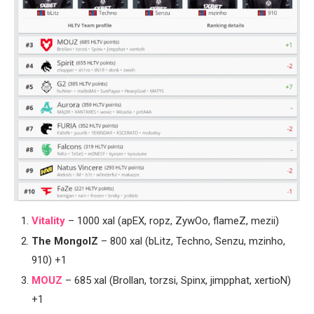
Vitality
– 1000 xal (apEX, ropz, ZywOo, flameZ, mezii)
The MongolZ
– 800 xal (bLitz, Techno, Senzu, mzinho,
910) +1
MOUZ
– 685 xal (Brollan, torzsi, Spinx, jimpphat, xertioN)
+1