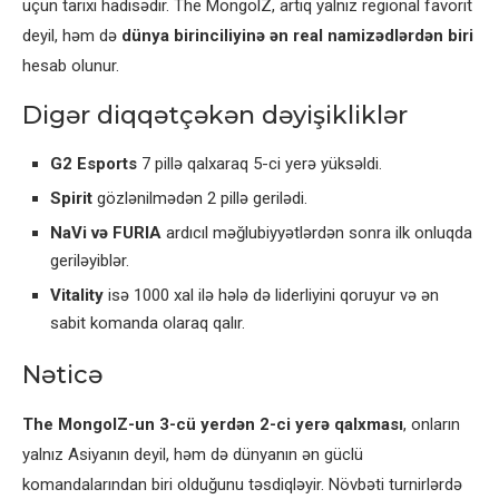
üçün tarixi hadisədir. The MongolZ, artıq yalnız regional favorit
deyil, həm də
dünya birinciliyinə ən real namizədlərdən biri
hesab olunur.
Digər diqqətçəkən dəyişikliklər
G2 Esports
7 pillə qalxaraq 5-ci yerə yüksəldi.
Spirit
gözlənilmədən 2 pillə gerilədi.
NaVi və FURIA
ardıcıl məğlubiyyətlərdən sonra ilk onluqda
geriləyiblər.
Vitality
isə 1000 xal ilə hələ də liderliyini qoruyur və ən
sabit komanda olaraq qalır.
Nəticə
The MongolZ-un 3-cü yerdən 2-ci yerə qalxması
, onların
yalnız Asiyanın deyil, həm də dünyanın ən güclü
komandalarından biri olduğunu təsdiqləyir. Növbəti turnirlərdə