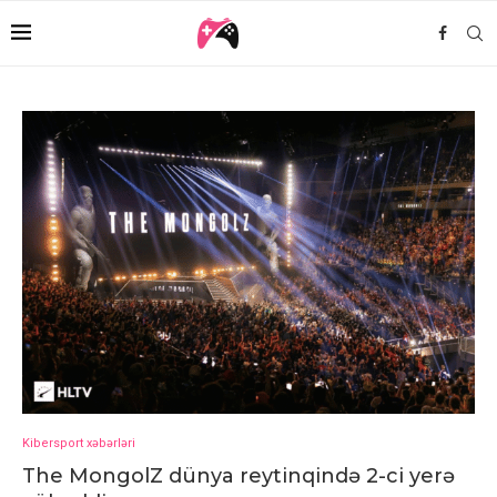
Kibersport xəbərləri
The MongolZ dünya reytinqində 2-ci yerə