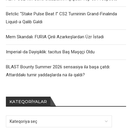
Betclic “Stake Pulse Beat I” CS2 Turnirinin Grand-Finalında
Liquid-ə Qalib Gəldi
Mem Skandalı: FURIA Çinli Azarkeşlərdən Üzr İstədi
Imperial-da Dəyişiklik: tacitus Baş Məşqçi Oldu
BLAST Bounty Summer 2026 sensasiya ilə başa çatdı:
Attarddakı turnir yaddaşlarda nə ilə qaldı?
KATEQORIYALAR