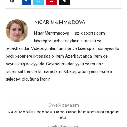
NIGAR MƏMMƏDOVA
Nigar Məmmədova — az-esports.com
kibersport xəbər saytının jurnalisti və
redaktorudur. Videooyunlar, turnirlər və kibersport sənayesi ilə
bağlı xəbərlərə ixtisaslaşıb, həm Azərbaycanda, həm də
beynəlxalq səviyyədə. Geymer mədəniyyəti və müasir
rəqəmsal trendlərlə maraqlanır. Kibersportun yeni nəsillərin
gələcəyi olduğuna inanır.
Əvvəlki paylaşım
NAVI Mobile Legends: Bang Bang komandasını təqdim
etdi
Növbəti paylaşım