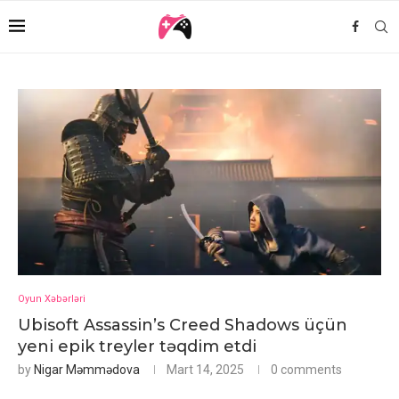
Oyun Xəbərləri
Ubisoft Assassin’s Creed Shadows üçün
yeni epik treyler təqdim etdi
by
Nigar Məmmədova
Mart 14, 2025
0 comments