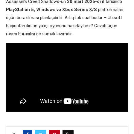
Assassin’s Creed Shadows-un
20 mart 2025-ci il
tarixində
PlayStation 5, Windows və Xbox Series X/S
platformaları
üçün buraxılması planlaşdırılır. Artıq tək sual budur – Ubisoft
həqiqətən ilin ən yaxşı oyununu hazırlayıbmı? Cavab üçün
rəsmi buraxılışı gözləmək lazımdır.