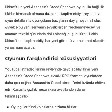
Ubisoft-un yeni Assassin’s Creed Shadows oyunu ilə bağlı ilk
fikirlər birmənalı olmasa da, şirkət təqdim etdiyi treylerlər və
oyun detalları ilə oyunçuların baxışlarını dəyişməyə nail olur.
Əvvəlcə bu yeni seriyanın əvvəlkilərdən fərqlənməyəcəyi və
ənənəvi texniki qüsurlarla dolu olacağı düşünülürdü. Lakin
Ubisoft-un təqdim etdiyi hər yeni görüntü və məlumat skeptik
yanaşmanı azaldır.
Oyunun fərqləndirici xüsusiyyətləri
YouTube istifadəçilərinin rəylərində qeyd edildiyi kimi, yeni
Assassin’s Creed Shadows əvvəlki RPG formatlı oyunlardan
daha çox orijinal Assassin’s Creed atmosferini özündə ehtiva
edir. Xüsusilə gizlilik mexanikası əvvəlkindən daha
təkmilləşdirilib:
Oyunçular tünd kölgələrdə gizlənə bilirlər