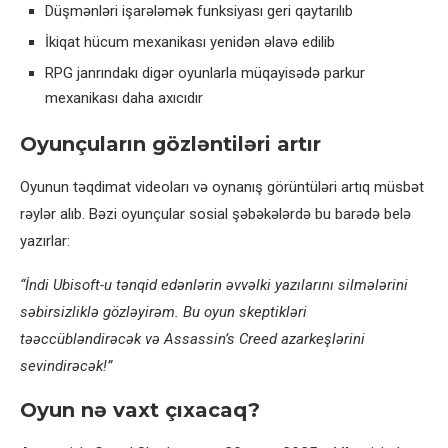
Düşmənləri işarələmək funksiyası geri qaytarılıb
İkiqat hücum mexanikası yenidən əlavə edilib
RPG janrındakı digər oyunlarla müqayisədə parkur
mexanikası daha axıcıdır
Oyunçuların gözləntiləri artır
Oyunun təqdimat videoları və oynanış görüntüləri artıq müsbət
rəylər alıb. Bəzi oyunçular sosial şəbəkələrdə bu barədə belə
yazırlar:
“İndi Ubisoft-u tənqid edənlərin əvvəlki yazılarını silmələrini
səbirsizliklə gözləyirəm. Bu oyun skeptikləri
təəccübləndirəcək və Assassin’s Creed azarkeşlərini
sevindirəcək!”
Oyun nə vaxt çıxacaq?