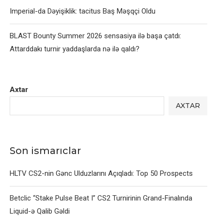
Imperial-da Dəyişiklik: tacitus Baş Məşqçi Oldu
BLAST Bounty Summer 2026 sensasiya ilə başa çatdı:
Attarddakı turnir yaddaşlarda nə ilə qaldı?
Axtar
AXTAR
Son ismarıclar
HLTV CS2-nin Gənc Ulduzlarını Açıqladı: Top 50 Prospects
Betclic “Stake Pulse Beat I” CS2 Turnirinin Grand-Finalında
Liquid-ə Qalib Gəldi