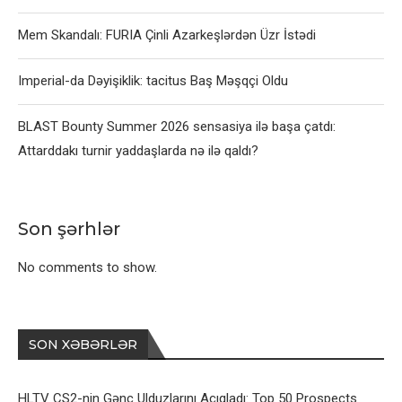
Mem Skandalı: FURIA Çinli Azarkeşlərdən Üzr İstədi
Imperial-da Dəyişiklik: tacitus Baş Məşqçi Oldu
BLAST Bounty Summer 2026 sensasiya ilə başa çatdı:
Attarddakı turnir yaddaşlarda nə ilə qaldı?
Son şərhlər
No comments to show.
SON XƏBƏRLƏR
HLTV CS2-nin Gənc Ulduzlarını Açıqladı: Top 50 Prospects