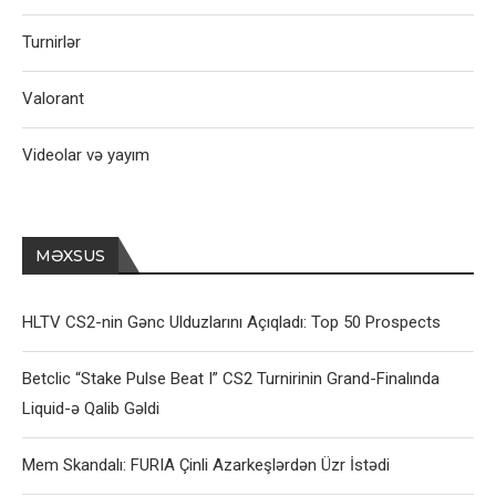
Turnirlər
Valorant
Videolar və yayım
MƏXSUS
HLTV CS2-nin Gənc Ulduzlarını Açıqladı: Top 50 Prospects
Betclic “Stake Pulse Beat I” CS2 Turnirinin Grand-Finalında
Liquid-ə Qalib Gəldi
Mem Skandalı: FURIA Çinli Azarkeşlərdən Üzr İstədi