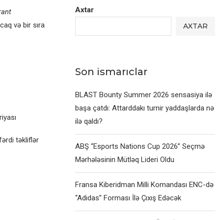
Axtar
rant
caq və bir sıra
AXTAR
Son ismarıclar
BLAST Bounty Summer 2026 sensasiya ilə
başa çatdı: Attarddakı turnir yaddaşlarda nə
iyası
ilə qaldı?
rdi təkliflər
ABŞ “Esports Nations Cup 2026” Seçmə
Mərhələsinin Mütləq Lideri Oldu
Fransa Kiberidman Milli Komandası ENC-də
“Adidas” Forması İlə Çıxış Edəcək