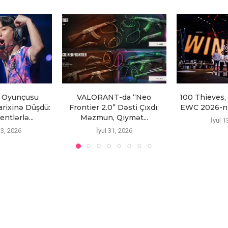
 Oyunçusu
VALORANT-da “Neo
100 Thieves,
ixinə Düşdü:
Frontier 2.0” Dəsti Çıxdı:
EWC 2026-nı
ntlərlə...
Məzmun, Qiymət...
İyul 1
3, 2026
İyul 31, 2026