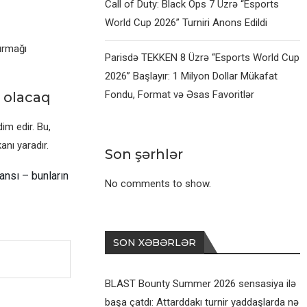
Call of Duty: Black Ops 7 Üzrə “Esports
World Cup 2026” Turniri Anons Edildi
ırmağı
Parisdə TEKKEN 8 Üzrə “Esports World Cup
2026” Başlayır: 1 Milyon Dollar Mükafat
Fondu, Format və Əsas Favoritlər
n olacaq
im edir. Bu,
nı yaradır.
Son şərhlər
ansı – bunların
No comments to show.
SON XƏBƏRLƏR
BLAST Bounty Summer 2026 sensasiya ilə
başa çatdı: Attarddakı turnir yaddaşlarda nə