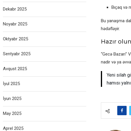
Bıçaq və m
Dekabr 2025
Bu yanaşma daha
Noyabr 2025
hədəfləyir.
Oktyabr 2025
Hazır olun
Sentyabr 2025
“Gecə Bazarı” V
nadir və ya əvv
Avqust 2025
Yeni silah g
hamısı yalnı
İyul 2025
İyun 2025
May 2025
Aprel 2025