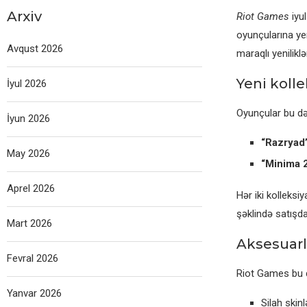
Arxiv
Riot Games
iyul
oyunçularına yen
Avqust 2026
maraqlı yenilikl
Yeni kolle
İyul 2026
Oyunçular bu dəfə
İyun 2026
“Razryad
May 2026
“Minima 2
Aprel 2026
Hər iki kolleksi
şəklində satışd
Mart 2026
Aksesuarl
Fevral 2026
Riot Games bu d
Yanvar 2026
Silah ski