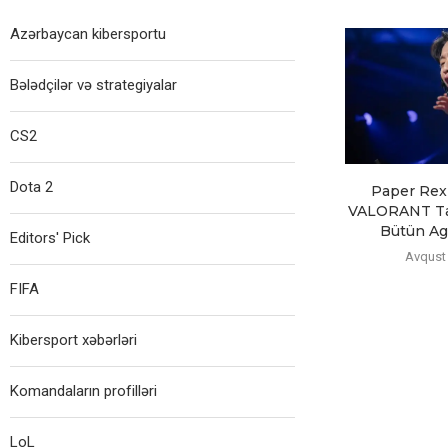
Azərbaycan kibersportu
Bələdçilər və strategiyalar
CS2
Dota 2
Paper Rex
VALORANT Tar
Bütün Age
Editors' Pick
Avqust 
FIFA
Kibersport xəbərləri
Komandaların profilləri
LoL