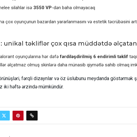
elee silahlar isə
3550 VP
-dən baha olmayacaq
 çox oyunçunun bazardan yararlanmasını və estetik təcrübəsini art
: unikal təkliflər çox qısa müddətdə əlçata
alorant oyunçularına hər dəfə
fərdiləşdirilmiş 6 endirimli təklif
təqd
əllər əlçatmaz olmuş skinlərə daha münasib qiymətlə sahib olmaq imka
örünüşləri, fərqli dizaynlar və öz üslubunu meydanda göstərmək ş
z iki həftə ərzində mümkündür.