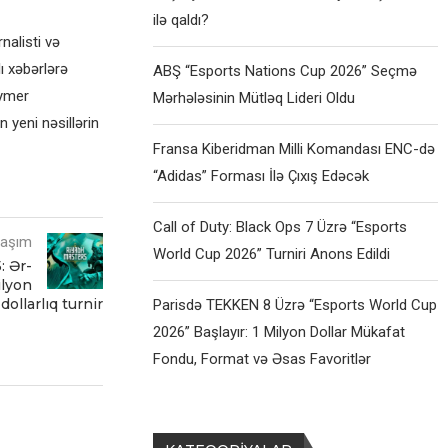
ilə qaldı?
alisti və
ı xəbərlərə
ABŞ “Esports Nations Cup 2026” Seçmə
eymer
Mərhələsinin Mütləq Lideri Oldu
 yeni nəsillərin
Fransa Kiberidman Milli Komandası ENC-də
“Adidas” Forması İlə Çıxış Edəcək
Call of Duty: Black Ops 7 Üzrə “Esports
laşım
World Cup 2026” Turniri Anons Edildi
: Ər-
ilyon
dollarlıq turnir
Parisdə TEKKEN 8 Üzrə “Esports World Cup
2026” Başlayır: 1 Milyon Dollar Mükafat
Fondu, Format və Əsas Favoritlər