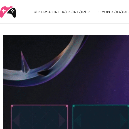
KIBERSPORT XƏBƏRLƏRI
OYUN XƏBƏRL