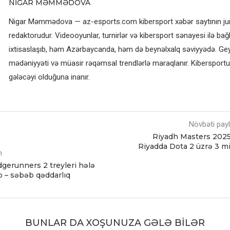
NIGAR MƏMMƏDOVA
Nigar Məmmədova — az-esports.com kibersport xəbər saytının jurn
redaktorudur. Videooyunlar, turnirlər və kibersport sənayesi ilə bağl
ixtisaslaşıb, həm Azərbaycanda, həm də beynəlxalq səviyyədə. G
mədəniyyəti və müasir rəqəmsal trendlərlə maraqlanır. Kibersportun
gələcəyi olduğuna inanır.
Növbəti pay
Riyadh Masters 2025
Riyadda Dota 2 üzrə 3 m
m
gerunners 2 treyleri hələ
 – səbəb qəddarlıq
BUNLAR DA XOŞUNUZA GƏLƏ BILƏR