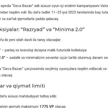
 ayında “Gecə Bazarı” adlı xüsusi oyun içi endirim kampaniyasını
Valo
idən təqdim edir. Bu dəfə tədbir 11–25 iyul 2025 tarixlərində baş tuta
ər və sərfəli qiymətlərlə yadda qalacaq.
ksiyalar: “Razryad” və “Minima 2.0”
 iki yeni silah dəsti ilə tanış olacaqlar:
”
– parlaq və texnoloji dizayna malik futuristik kolleksiya
.0”
– sadəlik və minimalizmi sevənlər üçün tərtib olunmuş davam ser
ya “Gecə Bazarı” çərçivəsində seçilmiş oyunçulara təqdim ediləcək və fə
a olacaq.
ar və qiymət limiti
əfə xüsusi məhdudiyyət tətbiq edib:
nlərinin qiyməti maksimum
1775 VP
olacaq