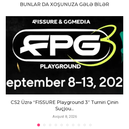
BUNLAR DA XOŞUNUZA GƏLƏ BILƏR
CS2 Üzrə “FISSURE Playground 3” Turniri Çinin
Suçjou...
Avqust 8, 2026