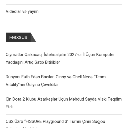
Videolar və yayım
MƏXSUS
Qiymətlər Qalxacaq: İstehsalçılar 2027-ci İl Üçün Kompüter
Yaddaşını Artıq Satıb Bitiriblər
Dünyanı Fəth Edən Bacılar: Cinny və Chell Necə “Team
Vitality”nin Ürəyinə Çevrildilər
Çin Dota 2 Klubu Azarkeşlər Üçün Məhdud Sayda Viski Təqdim
Etdi
CS2 Üzrə “FISSURE Playground 3” Turniri Çinin Suçjou