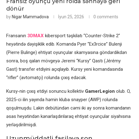
Fransız oyunçu yeni rolda səhnəyə geri
dönür
by
Nigar Məmmədova
İyun 25, 2026
0 comments
Fransanın
3DMAX
kibersport təşkilatı “Counter-Strike 2”
heyətində dəyişiklik edib. Komanda Pyer “Ex3rcice” Bulenji
(Pierre Bulinge) ehtiyat oyunçular skamyasına göndərdikdən
sonra, boş qalan mövgeyə Jeremi “Kursy” Qastı (Jérémy
Gast) transfer etdiyini açıqlayıb. Kursy yeni komandasında
“rifler” (avtomatçı) rolunda çıxış edəcək.
Kursy-nin çıxış etdiyi sonuncu kollektiv
GamerLegion
olub. O,
2025-ci ilin yayında həmin kluba snayper (AWP) rolunda
qoşulmuşdu. Lakin debütündən cəmi iki ay sonra komandanın
əsas heyətindən kənarlaşdırılaraq ehtiyat oyunçular siyahısına
yerləşdirilmişdi.
Uzunmüddətli fasiləyə son