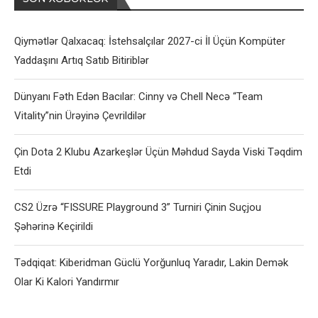
Qiymətlər Qalxacaq: İstehsalçılar 2027-ci İl Üçün Kompüter
Yaddaşını Artıq Satıb Bitiriblər
Dünyanı Fəth Edən Bacılar: Cinny və Chell Necə “Team
Vitality”nin Ürəyinə Çevrildilər
Çin Dota 2 Klubu Azarkeşlər Üçün Məhdud Sayda Viski Təqdim
Etdi
CS2 Üzrə “FISSURE Playground 3” Turniri Çinin Suçjou
Şəhərinə Keçirildi
Tədqiqat: Kiberidman Güclü Yorğunluq Yaradır, Lakin Demək
Olar Ki Kalori Yandırmır