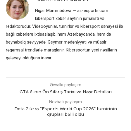
Nigar Məmmədova — az-esports.com
kibersport xəbər saytının jurnalisti və
redaktorudur. Videooyunlar, turnirlər və kibersport sənayesi ilə
bağlı xəbərlərə ixtisaslaşıb, həm Azərbaycanda, həm də
beynəlxalq səviyyədə. Geymer mədəniyyəti və müasir
rəqəmsal trendlərlə maraqlanır. Kibersportun yeni nəsillərin
gələcəyi olduğuna inanır.
Əvvəlki paylaşım
GTA 6-nın Ön Sifariş Tarixi və Nəşr Detalları
Növbəti paylaşım
Dota 2 üzrə “Esports World Cup 2026” turnirinin
qrupları bəlli oldu