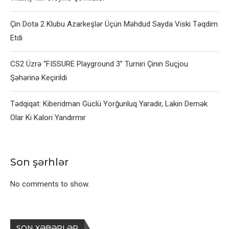
Çin Dota 2 Klubu Azarkeşlər Üçün Məhdud Sayda Viski Təqdim
Etdi
CS2 Üzrə “FISSURE Playground 3” Turniri Çinin Suçjou
Şəhərinə Keçirildi
Tədqiqat: Kiberidman Güclü Yorğunluq Yaradır, Lakin Demək
Olar Ki Kalori Yandırmır
Son şərhlər
No comments to show.
SON XƏBƏRLƏR