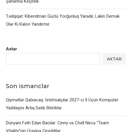
Şəhərinə Keçirildi
Tədqiqat: Kiberidman Güclü Yorğunluq Yaradır, Lakin Demək
Olar Ki Kalori Yandırmır
Axtar
AXTAR
Son ismarıclar
Qiymətlər Qalxacaq: İstehsalçılar 2027-ci İl Üçün Kompüter
Yaddaşını Artıq Satıb Bitiriblər
Dünyanı Fəth Edən Bacılar: Cinny və Chell Necə “Team
Vitality”nin Ürəyinə Çevrildilər