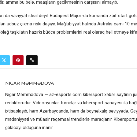
dir, amma bu belə, maaşların gecikməsinin qarşısını almayıb.
an da vəziyyət ideal deyil: Budapest Major-da komanda zəif start göt
rdən udsuz çıxma riski daşıyır. Məğlubiyyət halında Astralis cəmi 10 m
bləğ təşkilatın hazırkı büdcə problemlərini real olaraq həll etməyə kifa
NIGAR MƏMMƏDOVA
Nigar Məmmədova — az-esports.com kibersport xəbər saytının jurn
redaktorudur. Videooyunlar, turnirlər və kibersport sənayesi ilə bağl
ixtisaslaşıb, həm Azərbaycanda, həm də beynəlxalq səviyyədə. G
mədəniyyəti və müasir rəqəmsal trendlərlə maraqlanır. Kibersportun
gələcəyi olduğuna inanır.