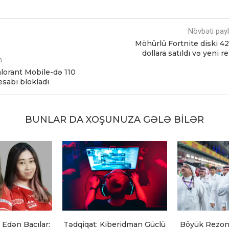
Növbəti pay
Möhürlü Fortnite diski 4
dollara satıldı və yeni r
m
lorant Mobile-də 110
sabı blokladı
BUNLAR DA XOŞUNUZA GƏLƏ BILƏR
Edən Bacılar:
Tədqiqat: Kiberidman Güclü
Böyük Rezon