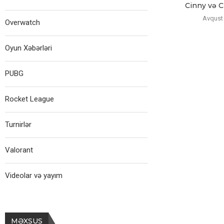
Cinny və Ch
Avqust 
Overwatch
Oyun Xəbərləri
PUBG
Rocket League
Turnirlər
Valorant
Videolar və yayım
MƏXSUS