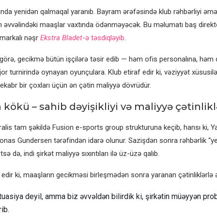
ında yenidən qalmaqal yaranıb. Bayram ərəfəsində klub rəhbərliyi əm
rın əvvəlindəki maaşlar vaxtında ödənməyəcək. Bu məlumatı baş direk
markalı nəşr
Ekstra Bladet
-ə təsdiqləyib
.
görə, gecikmə bütün işçilərə təsir edib — həm ofis personalına, həm 
r turnirində oynayan oyunçulara. Klub etiraf edir ki, vəziyyət xüsusil
ekabr bir çoxları üçün ən çətin maliyyə dövrüdür.
kökü – sahib dəyişikliyi və maliyyə çətinlikl
alis tam şəkildə Fusion e-sports group strukturuna keçib, hansı ki, 
onas Gundersen tərəfindən idarə olunur. Sazişdən sonra rəhbərlik “yen
ə də, indi şirkət maliyyə sıxıntıları ilə üz-üzə qalıb.
edir ki, maaşların gecikməsi birleşmədən sonra yaranan çətinliklərlə ə
ituasiya deyil, amma biz əvvəldən bilirdik ki, şirkətin müəyyən pro
ib.