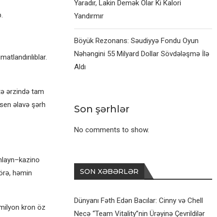
Yaradır, Lakin Demək Olar Ki Kalori
.
Yandırmır
Böyük Rezonans: Səudiyyə Fondu Oyun
Nəhəngini 55 Milyard Dollar Sövdələşmə İlə
atlandırılıblar.
Aldı
ftə ərzində tam
sen əlavə şərh
Son şərhlər
No comments to show.
 onlayn–kazino
SON XƏBƏRLƏR
görə, həmin
Dünyanı Fəth Edən Bacılar: Cinny və Chell
 milyon kron öz
Necə “Team Vitality”nin Ürəyinə Çevrildilər