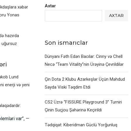
Axtar
əkdaşlara xəbər
toru Yonas
AXTAR
də hazırda
Son ismarıclar
ə uğursuz
Dünyanı Fəth Edən Bacılar: Cinny və Chell
əri
Necə “Team Vitality”nin Ürəyinə Çevrildilər
Yakob Lund
Çin Dota 2 Klubu Azarkeşlər Üçün Məhdud
i enerji və yeni
Sayda Viski Təqdim Etdi
CS2 Üzrə “FISSURE Playground 3” Turniri
laqədardır:
Çinin Suçjou Şəhərinə Keçirildi
blemləri var”, —
Tədqiqat: Kiberidman Güclü Yorğunluq