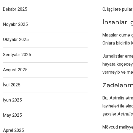
Dekabr 2025
O, işçilərə pul
İnsanları 
Noyabr 2025
Maaşlar cümə gün
Oktyabr 2025
Onlara bildirili
Sentyabr 2025
Jurnalistlər əmə
həyata keçəcəyi
Avqust 2025
verməyib və məs
Zədələnmiş
İyul 2025
Bu, Astralis ətr
İyun 2025
layihələri ilə ə
şəxslər
Astrali
May 2025
Mövcud maliyyə 
Aprel 2025