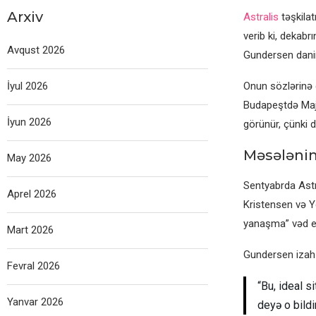
Arxiv
Astralis
təşkilat
verib ki, dekab
Avqust 2026
Gundersen dani
İyul 2026
Onun sözlərinə 
Budapeştdə Majo
İyun 2026
görünür, çünki d
Məsələnin 
May 2026
Sentyabrda Astr
Aprel 2026
Kristensen və Y
yanaşma” vəd ets
Mart 2026
Gundersen izah 
Fevral 2026
“Bu, ideal s
Yanvar 2026
deyə o bildir