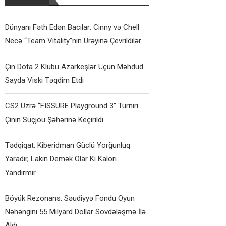
Dünyanı Fəth Edən Bacılar: Cinny və Chell
Necə “Team Vitality”nin Ürəyinə Çevrildilər
Çin Dota 2 Klubu Azarkeşlər Üçün Məhdud
Sayda Viski Təqdim Etdi
CS2 Üzrə “FISSURE Playground 3” Turniri
Çinin Suçjou Şəhərinə Keçirildi
Tədqiqat: Kiberidman Güclü Yorğunluq
Yaradır, Lakin Demək Olar Ki Kalori
Yandırmır
Böyük Rezonans: Səudiyyə Fondu Oyun
Nəhəngini 55 Milyard Dollar Sövdələşmə İlə
Aldı