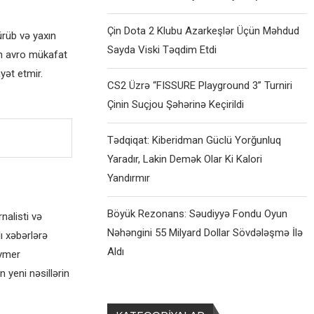
Çin Dota 2 Klubu Azarkeşlər Üçün Məhdud
ürüb və yaxın
Sayda Viski Təqdim Etdi
in avro mükafat
yət etmir.
CS2 Üzrə “FISSURE Playground 3” Turniri
Çinin Suçjou Şəhərinə Keçirildi
Tədqiqat: Kiberidman Güclü Yorğunluq
Yaradır, Lakin Demək Olar Ki Kalori
Yandırmır
Böyük Rezonans: Səudiyyə Fondu Oyun
alisti və
Nəhəngini 55 Milyard Dollar Sövdələşmə İlə
ı xəbərlərə
Aldı
eymer
 yeni nəsillərin