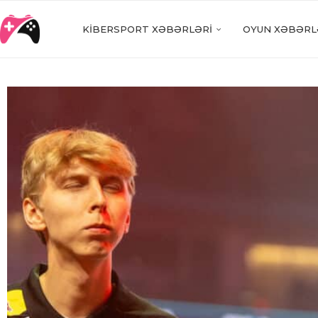
KIBERSPORT XƏBƏRLƏRI
OYUN XƏBƏRL