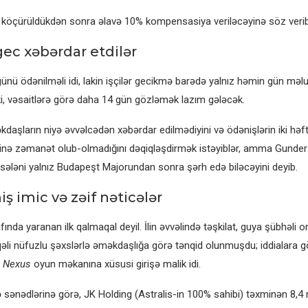
lar köçürüldükdən sonra əlavə 10% kompensasiya veriləcəyinə söz verib
gec xəbərdar etdilər
ü ödənilməli idi, lakin işçilər gecikmə barədə yalnız həmin gün məlum
b ki, vəsaitlərə görə daha 14 gün gözləmək lazım gələcək.
kdaşların niyə əvvəlcədən xəbərdar edilmədiyini və ödənişlərin iki hə
nə zəmanət olub-olmadığını dəqiqləşdirmək istəyiblər, amma Gunder
ələni yalnız Budapeşt Majorundan sonra şərh edə biləcəyini deyib.
 imic və zəif nəticələr
afında yaranan ilk qalmaqal deyil. İlin əvvəlində təşkilat, guya şübhəli
laqəli nüfuzlu şəxslərlə əməkdaşlığa görə tənqid olunmuşdu; iddialara 
s Nexus
oyun məkanına xüsusi girişə malik idi.
sənədlərinə görə, JK Holding (Astralis-in 100% sahibi) təxminən 8,4