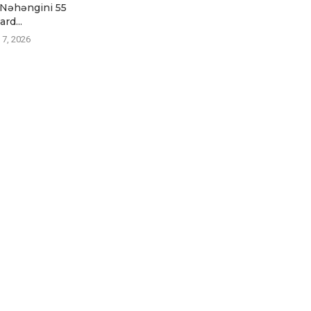
Nəhəngini 55
Azarkeşlərdən Üzr İstədi
tacitus Baş
ard...
Avqust 6, 2026
Avqust
 7, 2026