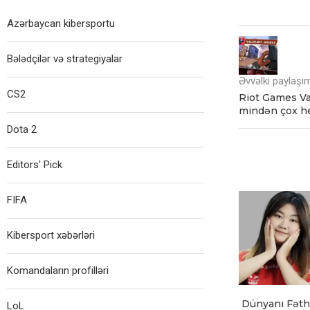
Azərbaycan kibersportu
Bələdçilər və strategiyalar
Əvvəlki paylaşı
CS2
Riot Games Va
mindən çox he
Dota 2
Editors' Pick
FIFA
Kibersport xəbərləri
Komandaların profilləri
Dünyanı Fəth 
LoL