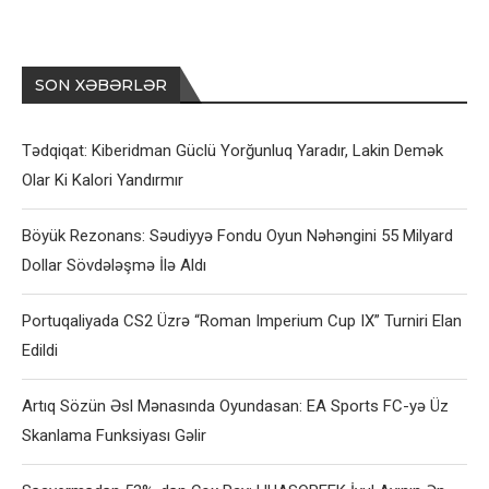
SON XƏBƏRLƏR
Tədqiqat: Kiberidman Güclü Yorğunluq Yaradır, Lakin Demək
Olar Ki Kalori Yandırmır
Böyük Rezonans: Səudiyyə Fondu Oyun Nəhəngini 55 Milyard
Dollar Sövdələşmə İlə Aldı
Portuqaliyada CS2 Üzrə “Roman Imperium Cup IX” Turniri Elan
Edildi
Artıq Sözün Əsl Mənasında Oyundasan: EA Sports FC-yə Üz
Skanlama Funksiyası Gəlir