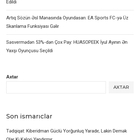
Edildi
Artıq Sözün Əsl Mənasında Oyundasan: EA Sports FC-yə Üz
Skanlama Funksiyası Gəlir
Səsvermədən 53%-dən Çox Pay: HUASOPEEK İyul Ayının Ən
Yaxşı Oyunçusu Seçildi
Axtar
AXTAR
Son ismarıclar
Tədqiqat: Kiberidman Güclü Yorğunluq Yaradır, Lakin Demək
Olar Ki Kalori Yandırmır