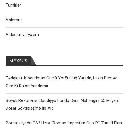
Turnirlər
Valorant
Videolar və yayım
MƏXSUS
Tədqiqat: Kiberidman Güclü Yorğunluq Yaradır, Lakin Demək
Olar Ki Kalori Yandırmır
Böyük Rezonans: Səudiyyə Fondu Oyun Nəhəngini 55 Milyard
Dollar Sövdələşmə İlə Aldı
Portuqaliyada CS2 Üzrə “Roman Imperium Cup IX” Turniri Elan