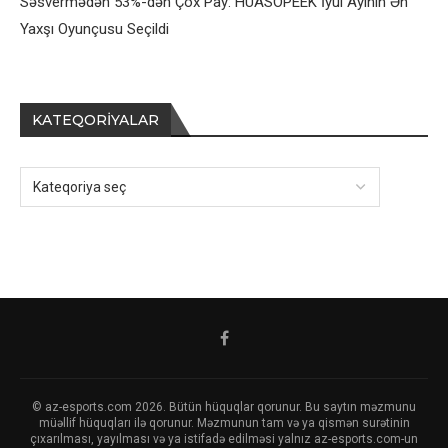
Səsvermədən 53%-dən Çox Pay: HUASOPEEK İyul Ayının Ən
Yaxşı Oyunçusu Seçildi
KATEQORIYALAR
© az-esports.com 2026. Bütün hüquqlar qorunur. Bu saytın məzmunu
müəllif hüquqları ilə qorunur. Məzmunun tam və ya qismən surətinin
çıxarılması, yayılması və ya istifadə edilməsi yalnız az-esports.com-un