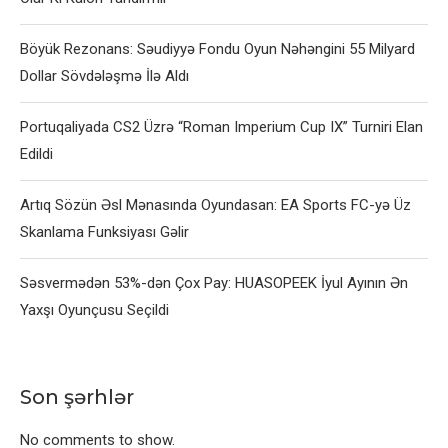
Böyük Rezonans: Səudiyyə Fondu Oyun Nəhəngini 55 Milyard
Dollar Sövdələşmə İlə Aldı
Portuqaliyada CS2 Üzrə “Roman Imperium Cup IX” Turniri Elan
Edildi
Artıq Sözün Əsl Mənasında Oyundasan: EA Sports FC-yə Üz
Skanlama Funksiyası Gəlir
Səsvermədən 53%-dən Çox Pay: HUASOPEEK İyul Ayının Ən
Yaxşı Oyunçusu Seçildi
Son şərhlər
No comments to show.