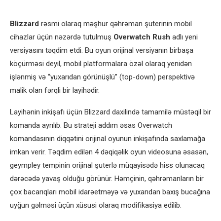
Blizzard
rəsmi olaraq məşhur qəhrəman şuterinin mobil
cihazlar üçün nəzərdə tutulmuş
Overwatch Rush
adlı yeni
versiyasını təqdim etdi. Bu oyun orijinal versiyanın birbaşa
köçürməsi deyil, mobil platformalara özəl olaraq yenidən
işlənmiş və “yuxarıdan görünüşlü” (top-down) perspektivə
malik olan fərqli bir layihədir.
Layihənin inkişafı üçün Blizzard daxilində tamamilə müstəqil bir
komanda ayrılıb. Bu strateji addım əsas Overwatch
komandasının diqqətini orijinal oyunun inkişafında saxlamağa
imkan verir. Təqdim edilən 4 dəqiqəlik oyun videosuna əsasən,
geympley tempinin orijinal şuterlə müqayisədə hiss olunacaq
dərəcədə yavaş olduğu görünür. Həmçinin, qəhrəmanların bir
çox bacarıqları mobil idarəetməyə və yuxarıdan baxış bucağına
uyğun gəlməsi üçün xüsusi olaraq modifikasiya edilib.