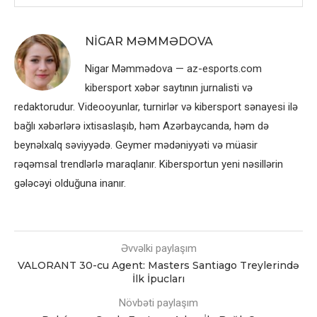
NIGAR MƏMMƏDOVA
Nigar Məmmədova — az-esports.com
kibersport xəbər saytının jurnalisti və
redaktorudur. Videooyunlar, turnirlər və kibersport sənayesi ilə
bağlı xəbərlərə ixtisaslaşıb, həm Azərbaycanda, həm də
beynəlxalq səviyyədə. Geymer mədəniyyəti və müasir
rəqəmsal trendlərlə maraqlanır. Kibersportun yeni nəsillərin
gələcəyi olduğuna inanır.
Əvvəlki paylaşım
VALORANT 30-cu Agent: Masters Santiago Treylerində
İlk İpucları
Növbəti paylaşım