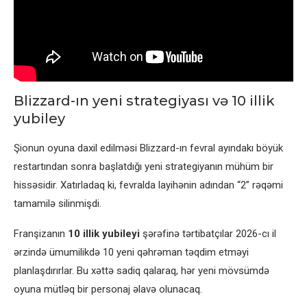
Blizzard-ın yeni strategiyası və 10 illik
yubiley
Şionun oyuna daxil edilməsi Blizzard-ın fevral ayındakı böyük
restartından sonra başlatdığı yeni strategiyanın mühüm bir
hissəsidir. Xatırladaq ki, fevralda layihənin adından “2” rəqəmi
tamamilə silinmişdi.
Franşizanın
10 illik yubileyi
şərəfinə tərtibatçılar 2026-cı il
ərzində ümumilikdə 10 yeni qəhrəman təqdim etməyi
planlaşdırırlar. Bu xəttə sadiq qalaraq, hər yeni mövsümdə
oyuna mütləq bir personaj əlavə olunacaq.