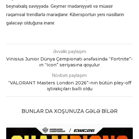
beynəlxalq səviyyədə. Geymer mədəniyyəti və müasir
rəqəmsal trendlərlə maraqlanır. Kibersportun yeni nəsillərin
gələcəyi olduğuna inanır.
Əvvəlki paylaşım
Vinisius Junior Dünya Çempionatı ərəfəsində “Fortnite”-
ın “Icon” seriyasına qoşulur
Növbəti paylaşım
“VALORANT Masters London 2026”-nın bütün pley-off
iştirakçıları bəlli oldu
BUNLAR DA XOŞUNUZA GƏLƏ BILƏR