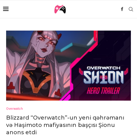
Overwatch
Blizzard “Overwatch”-un yeni qəhrəmanı
və Haşimoto mafiyasının başçısı Şionu
anons etdi