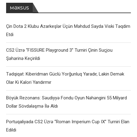
MƏXSUS
Çin Dota 2 Klubu Azarkeşlər Üçün Məhdud Sayda Viski Təqdim
Etdi
CS2 Üzrə “FISSURE Playground 3” Turniri Çinin Suçjou
Şəhərinə Keçirildi
Tədqiqat: Kiberidman Güclü Yorğunluq Yaradır, Lakin Demək
Olar Ki Kalori Yandırmır
Böyük Rezonans: Səudiyyə Fondu Oyun Nəhəngini 55 Milyard
Dollar Sövdələşmə İlə Aldı
Portuqaliyada CS2 Üzrə “Roman Imperium Cup IX” Turniri Elan
Edildi