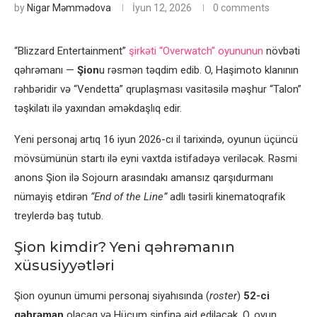
by
Nigar Məmmədova
İyun 12, 2026
0 comments
“Blizzard Entertainment”
şirkəti “Overwatch” oyununun
növbəti
qəhrəmanı —
Şion
u rəsmən təqdim edib. O, Haşimoto klanının
rəhbəridir və “Vendetta” qruplaşması vasitəsilə məşhur “Talon”
təşkilatı ilə yaxından əməkdaşlıq edir.
Yeni personaj artıq 16 iyun 2026-cı il tarixində, oyunun üçüncü
mövsümünün startı ilə eyni vaxtda istifadəyə veriləcək. Rəsmi
anons Şion ilə Sojourn arasındakı amansız qarşıdurmanı
nümayiş etdirən
“End of the Line”
adlı təsirli kinematoqrafik
treylerdə baş tutub.
Şion kimdir? Yeni qəhrəmanın
xüsusiyyətləri
Şion oyunun ümumi personaj siyahısında (
roster
)
52-ci
qəhrəman
olacaq və Hücum sinfinə aid ediləcək. O, oyun