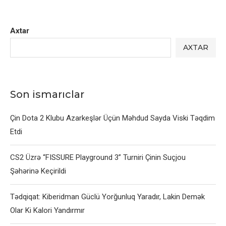
Axtar
AXTAR
Son ismarıclar
Çin Dota 2 Klubu Azarkeşlər Üçün Məhdud Sayda Viski Təqdim
Etdi
CS2 Üzrə “FISSURE Playground 3” Turniri Çinin Suçjou
Şəhərinə Keçirildi
Tədqiqat: Kiberidman Güclü Yorğunluq Yaradır, Lakin Demək
Olar Ki Kalori Yandırmır