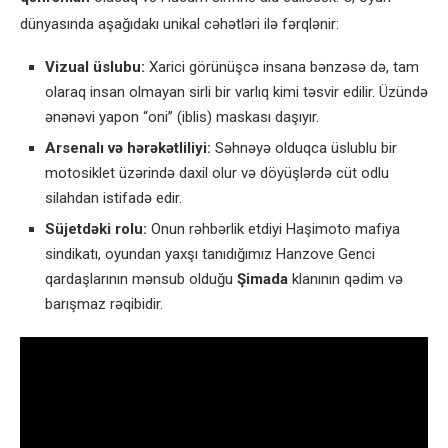
dünyasında aşağıdakı unikal cəhətləri ilə fərqlənir:
Vizual üslubu:
Xarici görünüşcə insana bənzəsə də, tam
olaraq insan olmayan sirli bir varlıq kimi təsvir edilir. Üzündə
ənənəvi yapon “oni” (iblis) maskası daşıyır.
Arsenalı və hərəkətliliyi:
Səhnəyə olduqca üslublu bir
motosiklet üzərində daxil olur və döyüşlərdə cüt odlu
silahdan istifadə edir.
Süjetdəki rolu:
Onun rəhbərlik etdiyi Haşimoto mafiya
sindikatı, oyundan yaxşı tanıdığımız Hanzove Genci
qardaşlarının mənsub olduğu
Şimada
klanının qədim və
barışmaz rəqibidir.