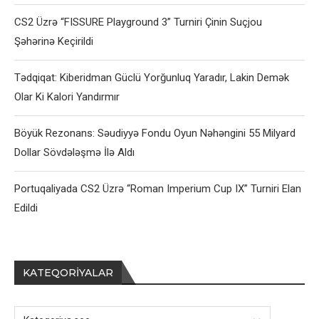
CS2 Üzrə “FISSURE Playground 3” Turniri Çinin Suçjou
Şəhərinə Keçirildi
Tədqiqat: Kiberidman Güclü Yorğunluq Yaradır, Lakin Demək
Olar Ki Kalori Yandırmır
Böyük Rezonans: Səudiyyə Fondu Oyun Nəhəngini 55 Milyard
Dollar Sövdələşmə İlə Aldı
Portuqaliyada CS2 Üzrə “Roman Imperium Cup IX” Turniri Elan
Edildi
KATEQORIYALAR