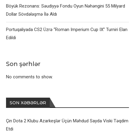
Böyük Rezonans: Səudiyyə Fondu Oyun Nəhəngini 55 Milyard
Dollar Sövdələşmə İlə Aldı
Portuqaliyada CS2 Üzrə “Roman Imperium Cup IX” Turniri Elan
Edildi
Son şərhlər
No comments to show.
SON XƏBƏRLƏR
Çin Dota 2 Klubu Azarkeşlər Üçün Məhdud Sayda Viski Təqdim
Etdi