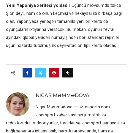
Yeni Yaponiya xəritəsi yoldadır
Üçüncü mövsümdə təkcə
Şion deyil, həm də onun keçmişi və hekayəsi ilə birbaşa bağlı
olan, Yaponiyada yerləşən tamamilə yeni bir xəritə də
oyunçuların ixtiyarına veriləcək. Bu məkan, oyunun fevral
ayındakı qlobal yenidən nümayişindən bəri standart rejimlər
üçün nəzərdə tutulmuş ilk qeyri-stadion tipli xəritə olacaq.
NIGAR MƏMMƏDOVA
Nigar Məmmədova — az-esports.com
kibersport xəbər saytının jurnalisti və
redaktorudur. Videooyunlar, turnirlər və kibersport sənayesi ilə
bağlı xəbərlərə ixtisaslaşıb, həm Azərbaycanda, həm də