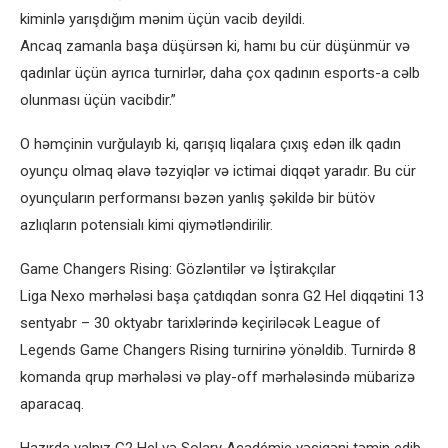
kiminlə yarışdığım mənim üçün vacib deyildi.
Ancaq zamanla başa düşürsən ki, hamı bu cür düşünmür və
qadınlar üçün ayrıca turnirlər, daha çox qadının esports-a cəlb
olunması üçün vacibdir.”
O həmçinin vurğulayıb ki, qarışıq liqalara çıxış edən ilk qadın
oyunçu olmaq əlavə təzyiqlər və ictimai diqqət yaradır. Bu cür
oyunçuların performansı bəzən yanlış şəkildə bir bütöv
azlıqların potensialı kimi qiymətləndirilir.
Game Changers Rising: Gözləntilər və İştirakçılar
Liga Nexo mərhələsi başa çatdıqdan sonra G2 Hel diqqətini 13
sentyabr – 30 oktyabr tarixlərində keçiriləcək League of
Legends Game Changers Rising turnirinə yönəldib. Turnirdə 8
komanda qrup mərhələsi və play-off mərhələsində mübarizə
aparacaq.
Hazırda yalnız G2 Hel və Solary Académie vəsiqəni təmin edib.