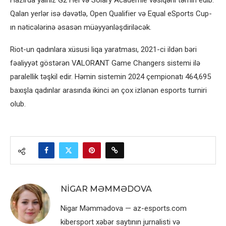
Qalan yerlər isə dəvətlə, Open Qualifier və Equal eSports Cup-
ın nəticələrinə əsasən müəyyənləşdiriləcək.
Riot-un qadınlara xüsusi liqa yaratması, 2021-ci ildən bəri
fəaliyyət göstərən VALORANT Game Changers sistemi ilə
paralellik təşkil edir. Həmin sistemin 2024 çempionatı 464,695
baxışla qadınlar arasında ikinci ən çox izlənən esports turniri
olub.
NIGAR MƏMMƏDOVA
Nigar Məmmədova — az-esports.com
kibersport xəbər saytının jurnalisti və