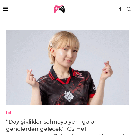
LoL
“Dəyişikliklər səhnəyə yeni gələn
gənclərdən gələcək”: G2 Hel