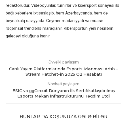
redaktorudur. Videooyunlar, turnirlər və kibersport sənayesi ilə
bağlı xəbərlərə ixtisaslaşıb, həm Azərbaycanda, həm də
beynəlxalq səviyyədə. Geymer mədəniyyəti və müasir
rəqəmsal trendlərlə maraqlanır. Kibersportun yeni nəsillərin
gələcəyi olduğuna inanır.
Əvvəlki paylaşım
Canlı Yayım Platformlarında Esports İzlənməsi Artıb –
Stream Hatchet-in 2025 Q2 Hesabatı
Növbəti paylaşım
ESIC və ggCircuit Dünyanın İlk Sertifikatlaşdırılmış
Esports Məkan İnfrastrukturunu Təqdim Etdi
BUNLAR DA XOŞUNUZA GƏLƏ BILƏR