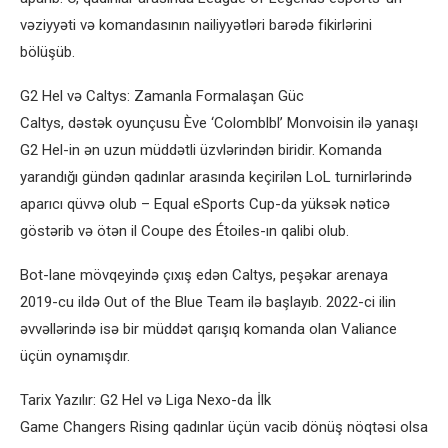
vəziyyəti və komandasının nailiyyətləri barədə fikirlərini
bölüşüb.
G2 Hel və Caltys: Zamanla Formalaşan Güc
Caltys, dəstək oyunçusu Ève ‘Colomblbl’ Monvoisin ilə yanaşı
G2 Hel-in ən uzun müddətli üzvlərindən biridir. Komanda
yarandığı gündən qadınlar arasında keçirilən LoL turnirlərində
aparıcı qüvvə olub – Equal eSports Cup-da yüksək nəticə
göstərib və ötən il Coupe des Étoiles-ın qalibi olub.
Bot-lane mövqeyində çıxış edən Caltys, peşəkar arenaya
2019-cu ildə Out of the Blue Team ilə başlayıb. 2022-ci ilin
əvvəllərində isə bir müddət qarışıq komanda olan Valiance
üçün oynamışdır.
Tarix Yazılır: G2 Hel və Liga Nexo-da İlk
Game Changers Rising qadınlar üçün vacib dönüş nöqtəsi olsa