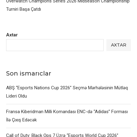
Overwatch Champions Series 2026 Midseason Championship
Turniri Başa Çatdı
Axtar
AXTAR
Son ismarıclar
ABŞ “Esports Nations Cup 2026” Seçmə Mərhələsinin Mütləq
Lideri Oldu
Fransa Kiberidman Milli Komandası ENC-də “Adidas” Forması
İlə Çıxış Edəcək
Call of Duty: Black Ops 7 Üzrə “Esports World Cup 2026”