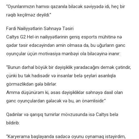
“Oyunlarımızın hamısı qazanıla biləcək səviyyədə idi, heç bir
rəqib keçilməz deyildi.”
Fərdi Nailiyyətlərin Səhnəyə Təsiri
Caltys G2 Hel-in nailiyyətlərinin geniş esports mühitinə nə
qədər təsir edəcəyindən əmin olmasa da, bu uğurların gənc
oyunçular üçün motivasiya mənbəyi ola biləcəyinə inanır:
“Bunun dərhal böyük bir dəyişiklik yaradacağını demək çətindir,
çünki bu tək hadisədir və insanlar belə şeyləri asanlıqla
görməzlikdən gələ bilirlər.
Amma düşünürəm ki, əsas dəyişikliklər səhnəyə daxil olan
gənc oyunçulardan gələcək və bu, ən önəmlisidir.”
Qadınlar və qarışıq turnirlər mövzusunda isə Caltys belə
bildirib:
“Karyerama başlayanda sadəcə oyunu oynamaq istəyirdim,