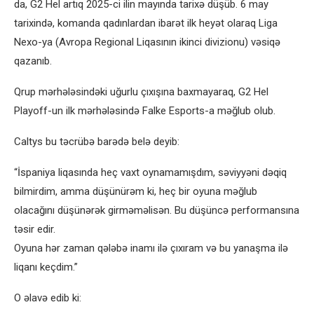
da, G2 Hel artıq 2025-ci ilin mayında tarixə düşüb. 6 may
tarixində, komanda qadınlardan ibarət ilk heyət olaraq Liga
Nexo-ya (Avropa Regional Liqasının ikinci divizionu) vəsiqə
qazanıb.
Qrup mərhələsindəki uğurlu çıxışına baxmayaraq, G2 Hel
Playoff-un ilk mərhələsində Falke Esports-a məğlub olub.
Caltys bu təcrübə barədə belə deyib:
“İspaniya liqasında heç vaxt oynamamışdım, səviyyəni dəqiq
bilmirdim, amma düşünürəm ki, heç bir oyuna məğlub
olacağını düşünərək girməməlisən. Bu düşüncə performansına
təsir edir.
Oyuna hər zaman qələbə inamı ilə çıxıram və bu yanaşma ilə
liqanı keçdim.”
O əlavə edib ki: