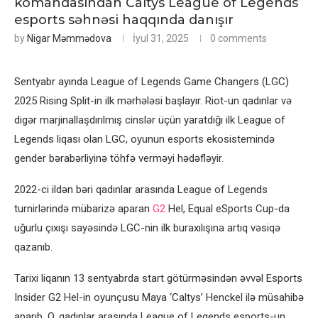
komandasından Caltys League of Legends
esports səhnəsi haqqında danışır
by
Nigar Məmmədova
İyul 31, 2025
0 comments
Sentyabr ayında League of Legends Game Changers (LGC)
2025 Rising Split-in ilk mərhələsi başlayır. Riot-un qadınlar və
digər marjinallaşdırılmış cinslər üçün yaratdığı ilk League of
Legends liqası olan LGC, oyunun esports ekosistemində
gender bərabərliyinə töhfə verməyi hədəfləyir.
2022-ci ildən bəri qadınlar arasında League of Legends
turnirlərində mübarizə aparan
G2
Hel, Equal eSports Cup-da
uğurlu çıxışı sayəsində LGC-nin ilk buraxılışına artıq vəsiqə
qazanıb.
Tarixi liqanın 13 sentyabrda start götürməsindən əvvəl Esports
Insider G2 Hel-in oyunçusu Maya ‘Caltys’ Henckel ilə müsahibə
aparıb. O, qadınlar arasında League of Legends esports-un