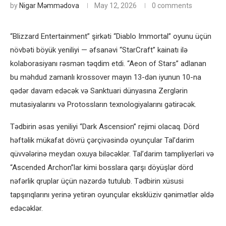
by
Nigar Məmmədova
May 12, 2026
0 comments
“Blizzard Entertainment” şirkəti “Diablo Immortal” oyunu üçün
növbəti böyük yeniliyi — əfsanəvi “StarCraft” kainatı ilə
kolaborasiyanı rəsmən təqdim etdi. “Aeon of Stars” adlanan
bu məhdud zamanlı krossover mayın 13-dən iyunun 10-na
qədər davam edəcək və Sanktuari dünyasına Zerglərin
mutasiyalarını və Protossların texnologiyalarını gətirəcək.
Tədbirin əsas yeniliyi “Dark Ascension” rejimi olacaq. Dörd
həftəlik mükafat dövrü çərçivəsində oyunçular Tal’darim
qüvvələrinə meydan oxuya biləcəklər. Tal’darim tampliyerləri və
“Ascended Archon”lar kimi bosslara qarşı döyüşlər dörd
nəfərlik qruplar üçün nəzərdə tutulub. Tədbirin xüsusi
tapşırıqlarını yerinə yetirən oyunçular eksklüziv qənimətlər əldə
edəcəklər.