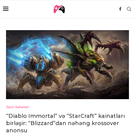
Oyun Xəbərləri
“Diablo Immortal” və “StarCraft” kainatları
birləşir: “Blizzard”dan nəhəng krossover
anonsu