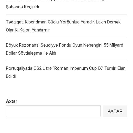
Şəhərinə Keçirildi
Tədqiqat: Kiberidman Güclü Yorğunluq Yaradır, Lakin Demək
Olar Ki Kalori Yandırmır
Böyük Rezonans: Səudiyyə Fondu Oyun Nəhəngini 55 Milyard
Dollar Sövdələşmə İlə Aldı
Portuqaliyada CS2 Üzrə “Roman Imperium Cup IX” Turniri Elan
Edildi
Axtar
AXTAR