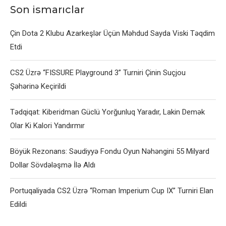
Son ismarıclar
Çin Dota 2 Klubu Azarkeşlər Üçün Məhdud Sayda Viski Təqdim
Etdi
CS2 Üzrə “FISSURE Playground 3” Turniri Çinin Suçjou
Şəhərinə Keçirildi
Tədqiqat: Kiberidman Güclü Yorğunluq Yaradır, Lakin Demək
Olar Ki Kalori Yandırmır
Böyük Rezonans: Səudiyyə Fondu Oyun Nəhəngini 55 Milyard
Dollar Sövdələşmə İlə Aldı
Portuqaliyada CS2 Üzrə “Roman Imperium Cup IX” Turniri Elan
Edildi