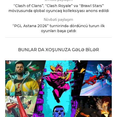
“Clash of Clans”, “Clash Royale” və “Brawl Stars”
mövzusunda qlobal oyuncaq kolleksiyası anons edildi
Növbəti paylaşım
“PGL Astana 2026” turnirində dördüncü turun ilk
oyunları başa çatdı
BUNLAR DA XOŞUNUZA GƏLƏ BILƏR