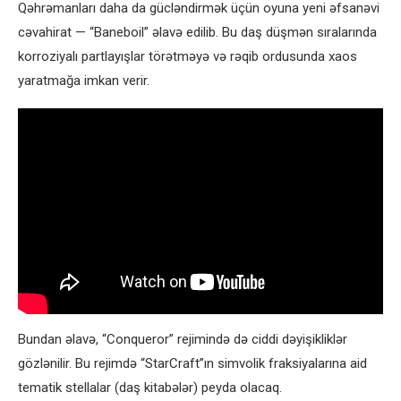
Qəhrəmanları daha da gücləndirmək üçün oyuna yeni əfsanəvi
cəvahirat — “Baneboil” əlavə edilib. Bu daş düşmən sıralarında
korroziyalı partlayışlar törətməyə və rəqib ordusunda xaos
yaratmağa imkan verir.
Bundan əlavə, “Conqueror” rejimində də ciddi dəyişikliklər
gözlənilir. Bu rejimdə “StarCraft”ın simvolik fraksiyalarına aid
tematik stellalar (daş kitabələr) peyda olacaq.