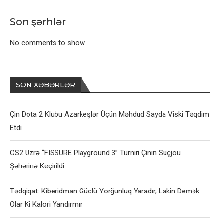
Son şərhlər
No comments to show.
SON XƏBƏRLƏR
Çin Dota 2 Klubu Azarkeşlər Üçün Məhdud Sayda Viski Təqdim
Etdi
CS2 Üzrə “FISSURE Playground 3” Turniri Çinin Suçjou
Şəhərinə Keçirildi
Tədqiqat: Kiberidman Güclü Yorğunluq Yaradır, Lakin Demək
Olar Ki Kalori Yandırmır