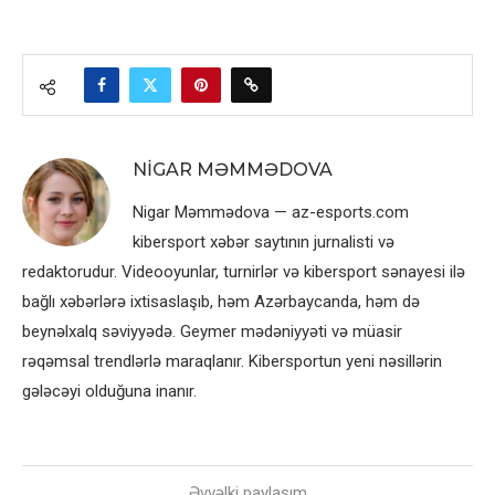
NIGAR MƏMMƏDOVA
Nigar Məmmədova — az-esports.com
kibersport xəbər saytının jurnalisti və
redaktorudur. Videooyunlar, turnirlər və kibersport sənayesi ilə
bağlı xəbərlərə ixtisaslaşıb, həm Azərbaycanda, həm də
beynəlxalq səviyyədə. Geymer mədəniyyəti və müasir
rəqəmsal trendlərlə maraqlanır. Kibersportun yeni nəsillərin
gələcəyi olduğuna inanır.
Əvvəlki paylaşım