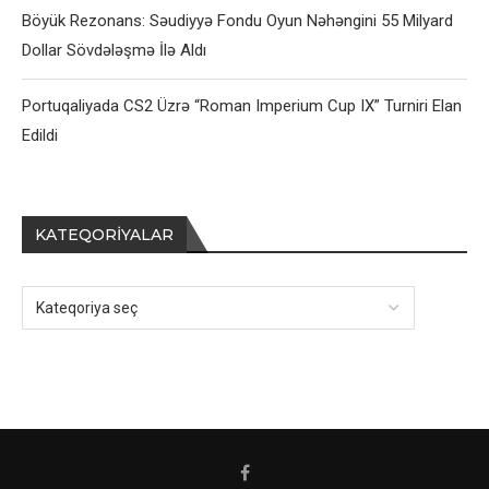
Böyük Rezonans: Səudiyyə Fondu Oyun Nəhəngini 55 Milyard
Dollar Sövdələşmə İlə Aldı
Portuqaliyada CS2 Üzrə “Roman Imperium Cup IX” Turniri Elan
Edildi
KATEQORIYALAR