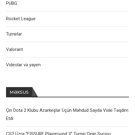
PUBG
Rocket League
Turnirlər
Valorant
Videolar və yayım
MƏXSUS
Çin Dota 2 Klubu Azarkeşlər Üçün Məhdud Sayda Viski Təqdim
Etdi
CS2 Üzrə “FISSURE Playground 3” Turniri Çinin Suçjou