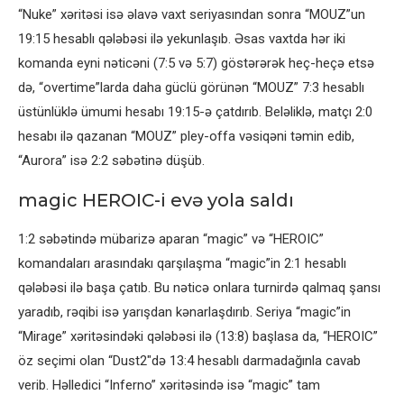
“Nuke” xəritəsi isə əlavə vaxt seriyasından sonra “MOUZ”un
19:15 hesablı qələbəsi ilə yekunlaşıb. Əsas vaxtda hər iki
komanda eyni nəticəni (7:5 və 5:7) göstərərək heç-heçə etsə
də, “overtime”larda daha güclü görünən “MOUZ” 7:3 hesablı
üstünlüklə ümumi hesabı 19:15-ə çatdırıb. Beləliklə, matçı 2:0
hesabı ilə qazanan “MOUZ” pley-offa vəsiqəni təmin edib,
“Aurora” isə 2:2 səbətinə düşüb.
magic HEROIC-i evə yola saldı
1:2 səbətində mübarizə aparan “magic” və “HEROIC”
komandaları arasındakı qarşılaşma “magic”in 2:1 hesablı
qələbəsi ilə başa çatıb. Bu nəticə onlara turnirdə qalmaq şansı
yaradıb, rəqibi isə yarışdan kənarlaşdırıb. Seriya “magic”in
“Mirage” xəritəsindəki qələbəsi ilə (13:8) başlasa da, “HEROIC”
öz seçimi olan “Dust2″də 13:4 hesablı darmadağınla cavab
verib. Həlledici “Inferno” xəritəsində isə “magic” tam