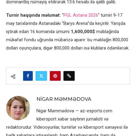
dominantlıq nümayiş etdirərək 13:6 hesabı ilə qalib gəlib.
Turnir haqqında məlumat:
“
PGL Astana 2026
” turniri 9-17
may tarixlərində Astanadakı “Barys Arena”da keçirilir. Yarışda
iştirak edən 16 komanda ümumi
1,600,000$
məbləğində
mükafat fondu uğrunda mübarizə aparır: bu məbləğin 800,000
dolları oyunçulara, digər 800,000 dolları isə klublara ödəniləcək.
NIGAR MƏMMƏDOVA
Nigar Məmmədova — az-esports.com
kibersport xəbər saytının jurnalisti və
redaktorudur. Videooyunlar, turnirlər və kibersport sənayesi ilə
bağlı xəbərlərə ixtisaslaşıb, həm Azərbaycanda, həm də