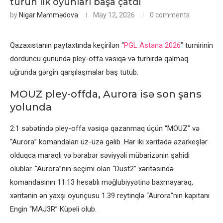
turun ilk oyunları başa çatdı
by
Nigar Məmmədova
May 12, 2026
0 comments
Qazaxıstanın paytaxtında keçirilən “
PGL Astana 2026
” turnirinin
dördüncü günündə pley-offa vəsiqə və turnirdə qalmaq
uğrunda gərgin qarşılaşmalar baş tutub.
MOUZ pley-offda, Aurora isə son şans
yolunda
2:1 səbətində pley-offa vəsiqə qazanmaq üçün “MOUZ” və
“Aurora” komandaları üz-üzə gəlib. Hər iki xəritədə azarkeşlər
olduqca maraqlı və bərabər səviyyəli mübarizənin şahidi
olublar. “Aurora”nın seçimi olan “Dust2” xəritəsində
komandasının 11:13 hesablı məğlubiyyətinə baxmayaraq,
xəritənin ən yaxşı oyunçusu 1.39 reytinqlə “Aurora”nın kapitanı
Engin “MAJ3R” Küpeli olub.