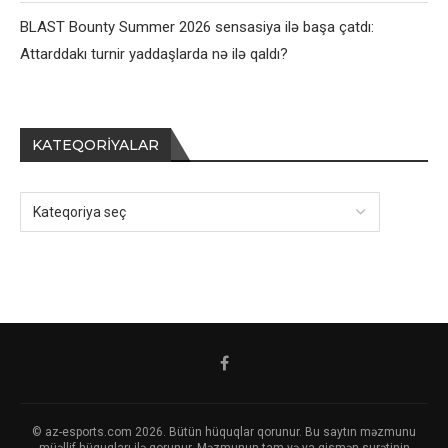
BLAST Bounty Summer 2026 sensasiya ilə başa çatdı:
Attarddakı turnir yaddaşlarda nə ilə qaldı?
KATEQORIYALAR
© az-esports.com 2026. Bütün hüquqlar qorunur. Bu saytın məzmunu