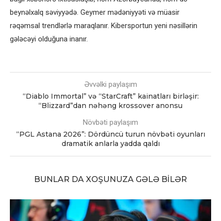
beynəlxalq səviyyədə. Geymer mədəniyyəti və müasir
rəqəmsal trendlərlə maraqlanır. Kibersportun yeni nəsillərin
gələcəyi olduğuna inanır.
Əvvəlki paylaşım
“Diablo Immortal” və “StarCraft” kainatları birləşir:
“Blizzard”dan nəhəng krossover anonsu
Növbəti paylaşım
“PGL Astana 2026”: Dördüncü turun növbəti oyunları
dramatik anlarla yadda qaldı
BUNLAR DA XOŞUNUZA GƏLƏ BILƏR