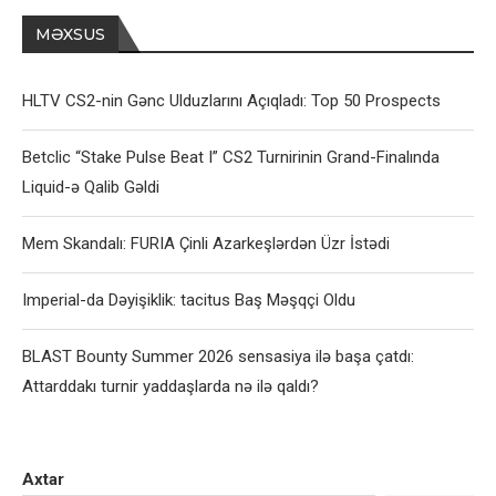
MƏXSUS
HLTV CS2-nin Gənc Ulduzlarını Açıqladı: Top 50 Prospects
Betclic “Stake Pulse Beat I” CS2 Turnirinin Grand-Finalında
Liquid-ə Qalib Gəldi
Mem Skandalı: FURIA Çinli Azarkeşlərdən Üzr İstədi
Imperial-da Dəyişiklik: tacitus Baş Məşqçi Oldu
BLAST Bounty Summer 2026 sensasiya ilə başa çatdı:
Attarddakı turnir yaddaşlarda nə ilə qaldı?
Axtar