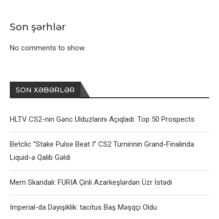
Son şərhlər
No comments to show.
SON XƏBƏRLƏR
HLTV CS2-nin Gənc Ulduzlarını Açıqladı: Top 50 Prospects
Betclic “Stake Pulse Beat I” CS2 Turnirinin Grand-Finalında
Liquid-ə Qalib Gəldi
Mem Skandalı: FURIA Çinli Azarkeşlərdən Üzr İstədi
Imperial-da Dəyişiklik: tacitus Baş Məşqçi Oldu