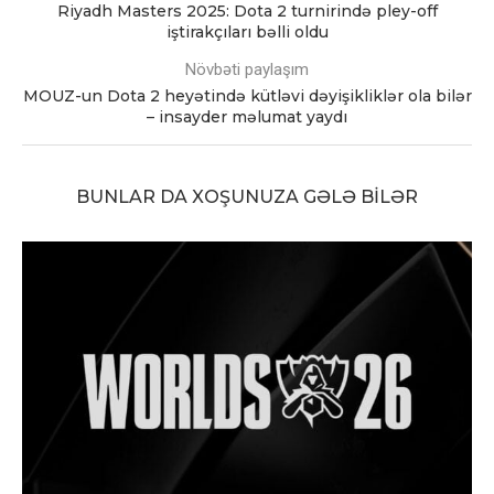
Riyadh Masters 2025: Dota 2 turnirində pley-off
iştirakçıları bəlli oldu
Növbəti paylaşım
MOUZ-un Dota 2 heyətində kütləvi dəyişikliklər ola bilər
– insayder məlumat yaydı
BUNLAR DA XOŞUNUZA GƏLƏ BILƏR