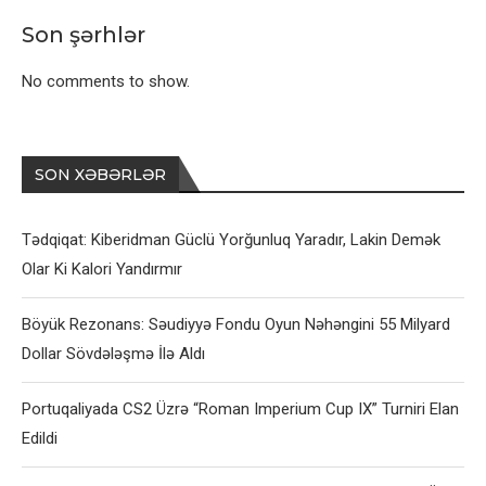
Son şərhlər
No comments to show.
SON XƏBƏRLƏR
Tədqiqat: Kiberidman Güclü Yorğunluq Yaradır, Lakin Demək
Olar Ki Kalori Yandırmır
Böyük Rezonans: Səudiyyə Fondu Oyun Nəhəngini 55 Milyard
Dollar Sövdələşmə İlə Aldı
Portuqaliyada CS2 Üzrə “Roman Imperium Cup IX” Turniri Elan
Edildi