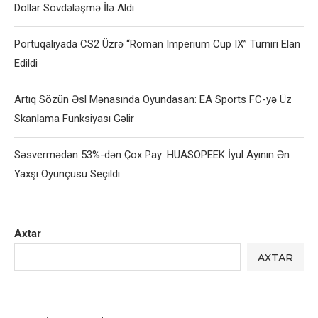
Dollar Sövdələşmə İlə Aldı
Portuqaliyada CS2 Üzrə “Roman Imperium Cup IX” Turniri Elan
Edildi
Artıq Sözün Əsl Mənasında Oyundasan: EA Sports FC-yə Üz
Skanlama Funksiyası Gəlir
Səsvermədən 53%-dən Çox Pay: HUASOPEEK İyul Ayının Ən
Yaxşı Oyunçusu Seçildi
Axtar
AXTAR