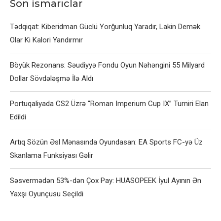
Son ismarıclar
Tədqiqat: Kiberidman Güclü Yorğunluq Yaradır, Lakin Demək
Olar Ki Kalori Yandırmır
Böyük Rezonans: Səudiyyə Fondu Oyun Nəhəngini 55 Milyard
Dollar Sövdələşmə İlə Aldı
Portuqaliyada CS2 Üzrə “Roman Imperium Cup IX” Turniri Elan
Edildi
Artıq Sözün Əsl Mənasında Oyundasan: EA Sports FC-yə Üz
Skanlama Funksiyası Gəlir
Səsvermədən 53%-dən Çox Pay: HUASOPEEK İyul Ayının Ən
Yaxşı Oyunçusu Seçildi