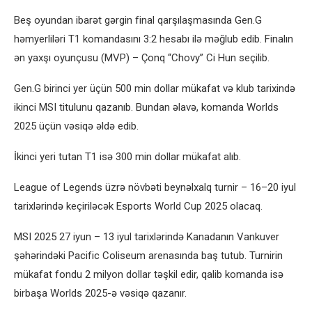
Beş oyundan ibarət gərgin final qarşılaşmasında Gen.G
həmyerliləri T1 komandasını 3:2 hesabı ilə məğlub edib. Finalın
ən yaxşı oyunçusu (MVP) – Çonq “Chovy” Ci Hun seçilib.
Gen.G birinci yer üçün 500 min dollar mükafat və klub tarixində
ikinci MSI titulunu qazanıb. Bundan əlavə, komanda Worlds
2025 üçün vəsiqə əldə edib.
İkinci yeri tutan T1 isə 300 min dollar mükafat alıb.
League of Legends üzrə növbəti beynəlxalq turnir – 16–20 iyul
tarixlərində keçiriləcək Esports World Cup 2025 olacaq.
MSI 2025 27 iyun – 13 iyul tarixlərində Kanadanın Vankuver
şəhərindəki Pacific Coliseum arenasında baş tutub. Turnirin
mükafat fondu 2 milyon dollar təşkil edir, qalib komanda isə
birbaşa Worlds 2025-ə vəsiqə qazanır.