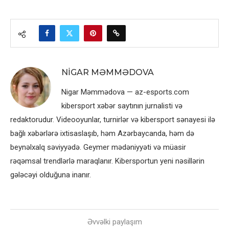
NIGAR MƏMMƏDOVA
Nigar Məmmədova — az-esports.com
kibersport xəbər saytının jurnalisti və
redaktorudur. Videooyunlar, turnirlər və kibersport sənayesi ilə
bağlı xəbərlərə ixtisaslaşıb, həm Azərbaycanda, həm də
beynəlxalq səviyyədə. Geymer mədəniyyəti və müasir
rəqəmsal trendlərlə maraqlanır. Kibersportun yeni nəsillərin
gələcəyi olduğuna inanır.
Əvvəlki paylaşım