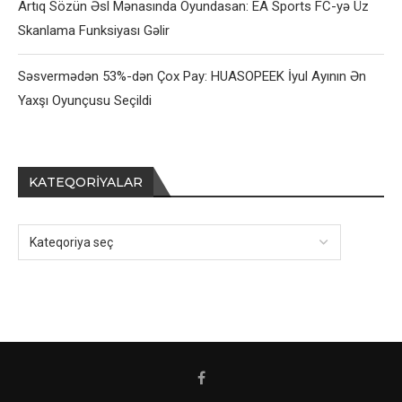
Artıq Sözün Əsl Mənasında Oyundasan: EA Sports FC-yə Üz
Skanlama Funksiyası Gəlir
Səsvermədən 53%-dən Çox Pay: HUASOPEEK İyul Ayının Ən
Yaxşı Oyunçusu Seçildi
KATEQORIYALAR