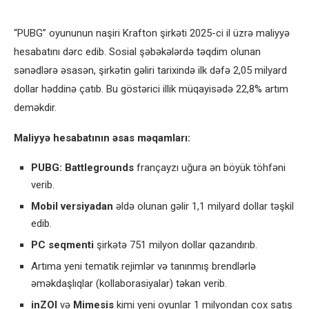
“PUBG” oyununun naşiri Krafton şirkəti 2025-ci il üzrə maliyyə
hesabatını dərc edib. Sosial şəbəkələrdə təqdim olunan
sənədlərə əsasən, şirkətin gəliri tarixində ilk dəfə 2,05 milyard
dollar həddinə çatıb. Bu göstərici illik müqayisədə 22,8% artım
deməkdir.
Maliyyə hesabatının əsas məqamları:
PUBG: Battlegrounds
françayzı uğura ən böyük töhfəni
verib.
Mobil versiyadan
əldə olunan gəlir 1,1 milyard dollar təşkil
edib.
PC seqmenti
şirkətə 751 milyon dollar qazandırıb.
Artıma yeni tematik rejimlər və tanınmış brendlərlə
əməkdaşlıqlar (kollaborasiyalar) təkan verib.
inZOI
və
Mimesis
kimi yeni oyunlar 1 milyondan çox satış