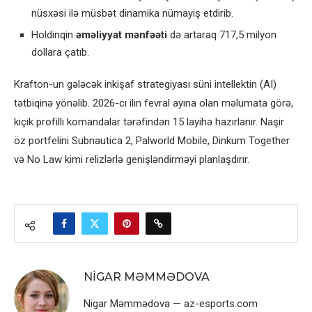
nüsxəsi ilə müsbət dinamika nümayiş etdirib.
Holdinqin
əməliyyat mənfəəti
də artaraq 717,5 milyon
dollara çatıb.
Krafton-un gələcək inkişaf strategiyası süni intellektin (AI)
tətbiqinə yönəlib. 2026-cı ilin fevral ayına olan məlumata görə,
kiçik profilli komandalar tərəfindən 15 layihə hazırlanır. Naşir
öz portfelini Subnautica 2, Palworld Mobile, Dinkum Together
və No Law kimi relizlərlə genişləndirməyi planlaşdırır.
NIGAR MƏMMƏDOVA
Nigar Məmmədova — az-esports.com