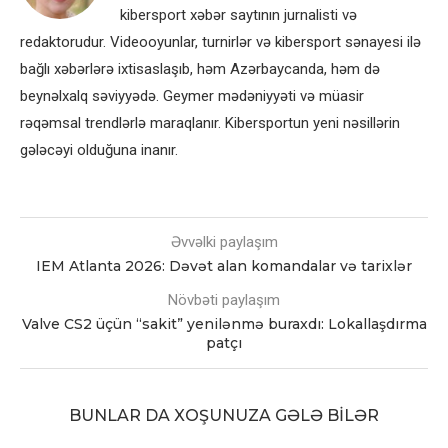
kibersport xəbər saytının jurnalisti və
redaktorudur. Videooyunlar, turnirlər və kibersport sənayesi ilə
bağlı xəbərlərə ixtisaslaşıb, həm Azərbaycanda, həm də
beynəlxalq səviyyədə. Geymer mədəniyyəti və müasir
rəqəmsal trendlərlə maraqlanır. Kibersportun yeni nəsillərin
gələcəyi olduğuna inanır.
Əvvəlki paylaşım
IEM Atlanta 2026: Dəvət alan komandalar və tarixlər
Növbəti paylaşım
Valve CS2 üçün “sakit” yenilənmə buraxdı: Lokallaşdırma
patçı
BUNLAR DA XOŞUNUZA GƏLƏ BILƏR