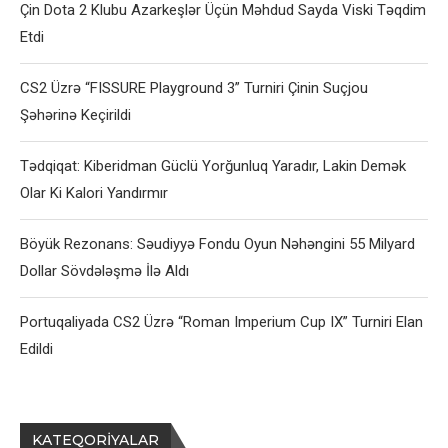
Çin Dota 2 Klubu Azarkeşlər Üçün Məhdud Sayda Viski Təqdim
Etdi
CS2 Üzrə “FISSURE Playground 3” Turniri Çinin Suçjou
Şəhərinə Keçirildi
Tədqiqat: Kiberidman Güclü Yorğunluq Yaradır, Lakin Demək
Olar Ki Kalori Yandırmır
Böyük Rezonans: Səudiyyə Fondu Oyun Nəhəngini 55 Milyard
Dollar Sövdələşmə İlə Aldı
Portuqaliyada CS2 Üzrə “Roman Imperium Cup IX” Turniri Elan
Edildi
KATEQORIYALAR