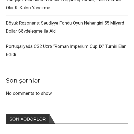
Olar Ki Kalori Yandırmır
Böyük Rezonans: Səudiyyə Fondu Oyun Nəhəngini 55 Milyard
Dollar Sövdələşmə İlə Aldı
Portuqaliyada CS2 Üzrə “Roman Imperium Cup IX” Turniri Elan
Edildi
Son şərhlər
No comments to show.
SON XƏBƏRLƏR