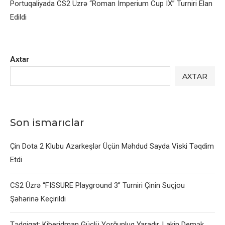
Portuqaliyada CS2 Üzrə “Roman Imperium Cup IX” Turniri Elan
Edildi
Axtar
AXTAR
Son ismarıclar
Çin Dota 2 Klubu Azarkeşlər Üçün Məhdud Sayda Viski Təqdim
Etdi
CS2 Üzrə “FISSURE Playground 3” Turniri Çinin Suçjou
Şəhərinə Keçirildi
Tədqiqat: Kiberidman Güclü Yorğunluq Yaradır, Lakin Demək