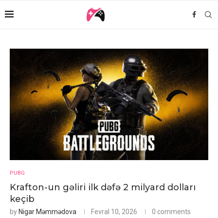
PUBG
Krafton-un gəliri ilk dəfə 2 milyard dolları
keçib
by
Nigar Məmmədova
Fevral 10, 2026
0 comments