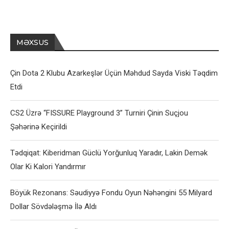
MƏXSUS
Çin Dota 2 Klubu Azarkeşlər Üçün Məhdud Sayda Viski Təqdim
Etdi
CS2 Üzrə “FISSURE Playground 3” Turniri Çinin Suçjou
Şəhərinə Keçirildi
Tədqiqat: Kiberidman Güclü Yorğunluq Yaradır, Lakin Demək
Olar Ki Kalori Yandırmır
Böyük Rezonans: Səudiyyə Fondu Oyun Nəhəngini 55 Milyard
Dollar Sövdələşmə İlə Aldı