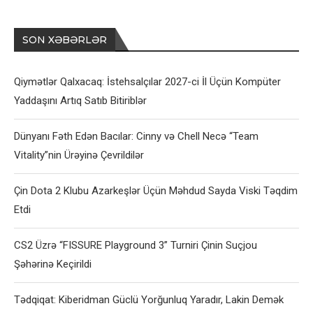
SON XƏBƏRLƏR
Qiymətlər Qalxacaq: İstehsalçılar 2027-ci İl Üçün Kompüter
Yaddaşını Artıq Satıb Bitiriblər
Dünyanı Fəth Edən Bacılar: Cinny və Chell Necə “Team
Vitality”nin Ürəyinə Çevrildilər
Çin Dota 2 Klubu Azarkeşlər Üçün Məhdud Sayda Viski Təqdim
Etdi
CS2 Üzrə “FISSURE Playground 3” Turniri Çinin Suçjou
Şəhərinə Keçirildi
Tədqiqat: Kiberidman Güclü Yorğunluq Yaradır, Lakin Demək