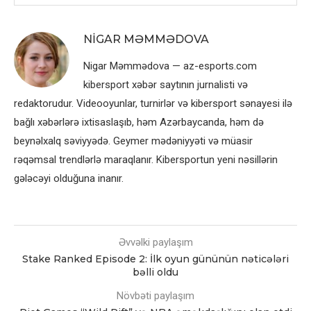
NIGAR MƏMMƏDOVA
Nigar Məmmədova — az-esports.com
kibersport xəbər saytının jurnalisti və
redaktorudur. Videooyunlar, turnirlər və kibersport sənayesi ilə
bağlı xəbərlərə ixtisaslaşıb, həm Azərbaycanda, həm də
beynəlxalq səviyyədə. Geymer mədəniyyəti və müasir
rəqəmsal trendlərlə maraqlanır. Kibersportun yeni nəsillərin
gələcəyi olduğuna inanır.
Əvvəlki paylaşım
Stake Ranked Episode 2: İlk oyun gününün nəticələri
bəlli oldu
Növbəti paylaşım