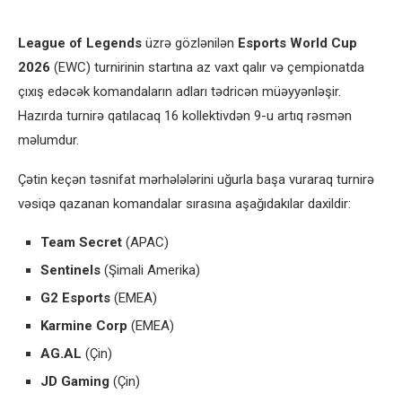
League of Legends
üzrə gözlənilən
Esports World Cup
2026
(EWC) turnirinin startına az vaxt qalır və çempionatda
çıxış edəcək komandaların adları tədricən müəyyənləşir.
Hazırda turnirə qatılacaq 16 kollektivdən 9-u artıq rəsmən
məlumdur.
Çətin keçən təsnifat mərhələlərini uğurla başa vuraraq turnirə
vəsiqə qazanan komandalar sırasına aşağıdakılar daxildir:
Team Secret
(APAC)
Sentinels
(Şimali Amerika)
G2 Esports
(EMEA)
Karmine Corp
(EMEA)
AG.AL
(Çin)
JD Gaming
(Çin)