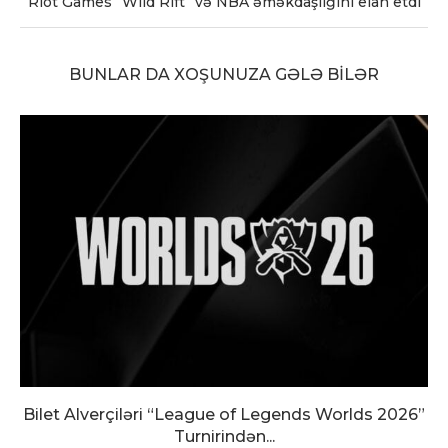
Riot Games “Wild Rift” və NBA əməkdaşlığını elan etdi
BUNLAR DA XOŞUNUZA GƏLƏ BILƏR
Bilet Alverçiləri “League of Legends Worlds 2026”
Turnirindən...