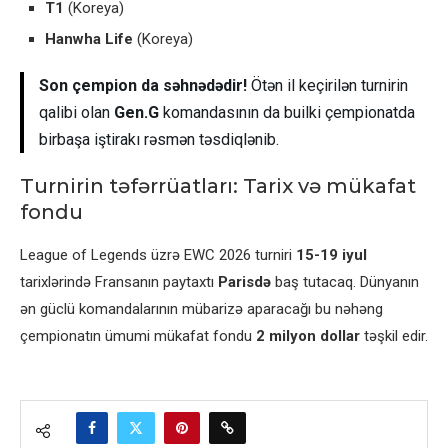
T1
(Koreya)
Hanwha Life
(Koreya)
Son çempion da səhnədədir!
Ötən il keçirilən turnirin
qalibi olan
Gen.G
komandasının da builki çempionatda
birbaşa iştirakı rəsmən təsdiqlənib.
Turnirin təfərrüatları: Tarix və mükafat
fondu
League of Legends üzrə EWC 2026 turniri
15-19 iyul
tarixlərində Fransanın paytaxtı
Parisdə
baş tutacaq. Dünyanın
ən güclü komandalarının mübarizə aparacağı bu nəhəng
çempionatın ümumi mükafat fondu
2 milyon dollar
təşkil edir.