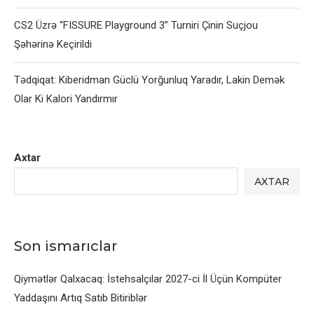
CS2 Üzrə “FISSURE Playground 3” Turniri Çinin Suçjou
Şəhərinə Keçirildi
Tədqiqat: Kiberidman Güclü Yorğunluq Yaradır, Lakin Demək
Olar Ki Kalori Yandırmır
Axtar
AXTAR
Son ismarıclar
Qiymətlər Qalxacaq: İstehsalçılar 2027-ci İl Üçün Kompüter
Yaddaşını Artıq Satıb Bitiriblər