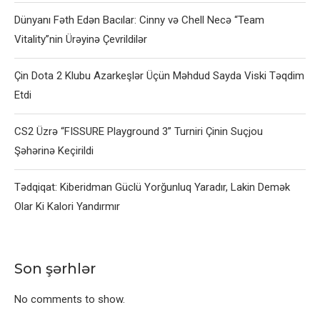
Dünyanı Fəth Edən Bacılar: Cinny və Chell Necə “Team
Vitality”nin Ürəyinə Çevrildilər
Çin Dota 2 Klubu Azarkeşlər Üçün Məhdud Sayda Viski Təqdim
Etdi
CS2 Üzrə “FISSURE Playground 3” Turniri Çinin Suçjou
Şəhərinə Keçirildi
Tədqiqat: Kiberidman Güclü Yorğunluq Yaradır, Lakin Demək
Olar Ki Kalori Yandırmır
Son şərhlər
No comments to show.