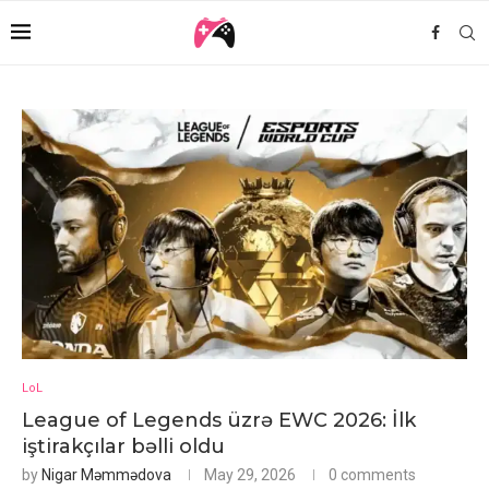
LoL
League of Legends üzrə EWC 2026: İlk
iştirakçılar bəlli oldu
by
Nigar Məmmədova
May 29, 2026
0 comments