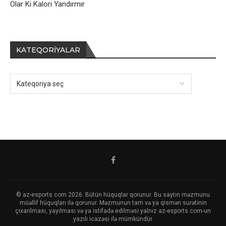
Olar Ki Kalori Yandırmır
KATEQORIYALAR
© az-esports.com 2026. Bütün hüquqlar qorunur. Bu saytın məzmunu
müəllif hüquqları ilə qorunur. Məzmunun tam və ya qismən surətinin
çıxarılması, yayılması və ya istifadə edilməsi yalnız az-esports.com-un
yazılı icazəsi ilə mümkündür.