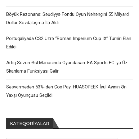
Böyük Rezonans: Səudiyyə Fondu Oyun Nəhəngini 55 Milyard
Dollar Sövdələşmə İlə Aldı
Portuqaliyada CS2 Üzrə “Roman Imperium Cup IX” Turniri Elan
Edildi
Artıq Sözün Əsl Mənasında Oyundasan: EA Sports FC-yə Üz
Skanlama Funksiyası Gəlir
Səsvermədən 53%-dən Çox Pay: HUASOPEEK İyul Ayının Ən
Yaxşı Oyunçusu Seçildi
KATEQORIYALAR