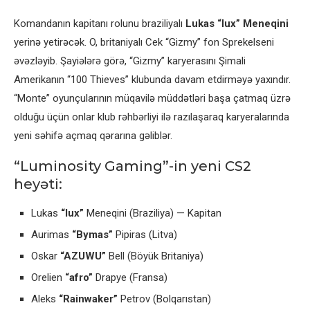
Komandanın kapitanı rolunu braziliyalı
Lukas “lux” Meneqini
yerinə yetirəcək. O, britaniyalı Cek “Gizmy” fon Sprekelseni
əvəzləyib. Şayiələrə görə, “Gizmy” karyerasını Şimali
Amerikanın “100 Thieves” klubunda davam etdirməyə yaxındır.
“Monte” oyunçularının müqavilə müddətləri başa çatmaq üzrə
olduğu üçün onlar klub rəhbərliyi ilə razılaşaraq karyeralarında
yeni səhifə açmaq qərarına gəliblər.
“Luminosity Gaming”-in yeni CS2
heyəti:
Lukas
“lux”
Meneqini (Braziliya) — Kapitan
Aurimas
“Bymas”
Pipiras (Litva)
Oskar
“AZUWU”
Bell (Böyük Britaniya)
Orelien
“afro”
Drapye (Fransa)
Aleks
“Rainwaker”
Petrov (Bolqarıstan)