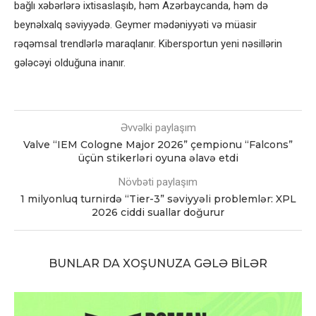
bağlı xəbərlərə ixtisaslaşıb, həm Azərbaycanda, həm də
beynəlxalq səviyyədə. Geymer mədəniyyəti və müasir
rəqəmsal trendlərlə maraqlanır. Kibersportun yeni nəsillərin
gələcəyi olduğuna inanır.
Əvvəlki paylaşım
Valve “IEM Cologne Major 2026” çempionu “Falcons”
üçün stikerləri oyuna əlavə etdi
Növbəti paylaşım
1 milyonluq turnirdə “Tier-3” səviyyəli problemlər: XPL
2026 ciddi suallar doğurur
BUNLAR DA XOŞUNUZA GƏLƏ BILƏR