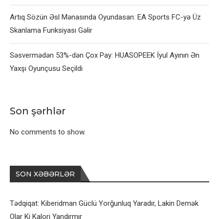
Artıq Sözün Əsl Mənasında Oyundasan: EA Sports FC-yə Üz
Skanlama Funksiyası Gəlir
Səsvermədən 53%-dən Çox Pay: HUASOPEEK İyul Ayının Ən
Yaxşı Oyunçusu Seçildi
Son şərhlər
No comments to show.
SON XƏBƏRLƏR
Tədqiqat: Kiberidman Güclü Yorğunluq Yaradır, Lakin Demək
Olar Ki Kalori Yandırmır