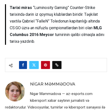
Tarixi miras
“Luminosity Gaming” Counter-Strike
tarixində dərin iz qoymuş klublardan biridir. Təşkilat
vaxtilə Qabriel “FalleN” Toledonun kapitanlığı altında
CS:GO üzrə ən nüfuzlu çempionatlardan biri olan
MLG
Columbus 2016 Meycor
turnirinin qalibi olmaqla adını
tarixə yazdırıb.
NIGAR MƏMMƏDOVA
Nigar Məmmədova — az-esports.com
kibersport xəbər saytının jurnalisti və
redaktorudur. Videooyunlar, turnirlər və kibersport sənayesi ilə