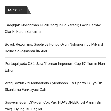
MƏXSUS
Tədqiqat: Kiberidman Güclü Yorğunluq Yaradır, Lakin Demək
Olar Ki Kalori Yandırmır
Böyük Rezonans: Səudiyyə Fondu Oyun Nəhəngini 55 Milyard
Dollar Sövdələşmə İlə Aldı
Portuqaliyada CS2 Üzrə “Roman Imperium Cup IX” Turniri Elan
Edildi
Artıq Sözün Əsl Mənasında Oyundasan: EA Sports FC-yə Üz
Skanlama Funksiyası Gəlir
Səsvermədən 53%-dən Çox Pay: HUASOPEEK İyul Ayının Ən
Yaxşı Oyunçusu Seçildi