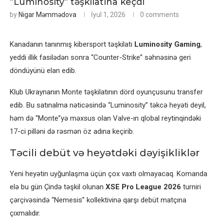
“Luminosity” təşkilatına keçdi
by
Nigar Məmmədova
İyul 1, 2026
0 comments
Kanadanın tanınmış kibersport təşkilatı
Luminosity Gaming
,
yeddi illik fasilədən sonra “Counter-Strike” səhnəsinə geri
döndüyünü elan edib.
Klub Ukraynanın Monte təşkilatının dörd oyunçusunu transfer
edib. Bu satınalma nəticəsində “Luminosity” təkcə heyəti deyil,
həm də “Monte”yə məxsus olan Valve-ın qlobal reytinqindəki
17-ci pilləni də rəsmən öz adına keçirib.
Təcili debüt və heyətdəki dəyişikliklər
Yeni heyətin uyğunlaşma üçün çox vaxtı olmayacaq. Komanda
elə bu gün Çində təşkil olunan
XSE Pro League 2026
turniri
çərçivəsində “Nemesis” kollektivinə qarşı debüt matçına
çıxmalıdır.