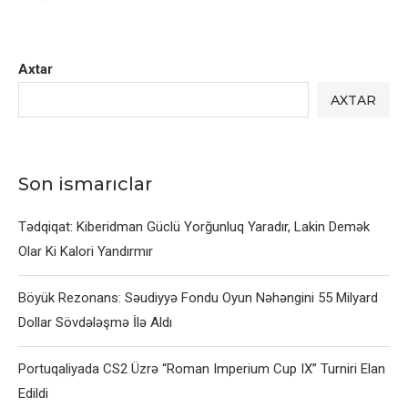
Axtar
AXTAR
Son ismarıclar
Tədqiqat: Kiberidman Güclü Yorğunluq Yaradır, Lakin Demək
Olar Ki Kalori Yandırmır
Böyük Rezonans: Səudiyyə Fondu Oyun Nəhəngini 55 Milyard
Dollar Sövdələşmə İlə Aldı
Portuqaliyada CS2 Üzrə “Roman Imperium Cup IX” Turniri Elan
Edildi