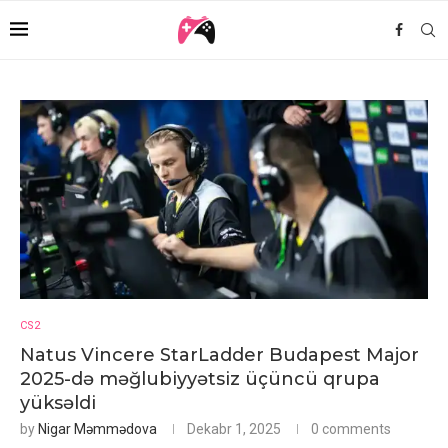
CS2
Natus Vincere StarLadder Budapest Major
2025-də məğlubiyyətsiz üçüncü qrupa
yüksəldi
by
Nigar Məmmədova
Dekabr 1, 2025
0 comments