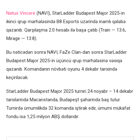
Natus Vincere
(NAVI), StarLadder Budapest Major 2025-in
ikinci qrup mərhələsində B8 Esports üzərində inamlı qələbə
qazanıb. Qarşılaşma 2:0 hesabı ilə başa çatıb (Train — 13:6,
Mirage — 13:8).
Bu nəticədən sonra NAVI, FaZe Clan-dan sonra StarLadder
Budapest Major 2025-in üçüncü qrup mərhələsinə vəsiqə
qazanıb. Komandanın növbəti oyunu 4 dekabr tarixində
keçiriləcək.
StarLadder Budapest Major 2025 turniri 24 noyabr – 14 dekabr
tarixlərində Macarıstanda, Budapeşt şəhərində baş tutur.
Turnirdə ümumilikdə 32 komanda iştirak edir, ümumi mükafat
fondu isə 1,25 milyon ABŞ dollarıdır.