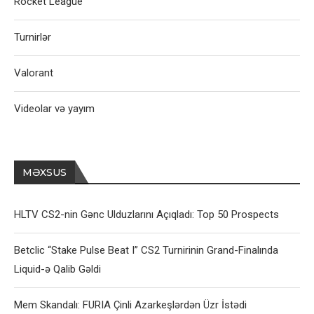
Rocket League
Turnirlər
Valorant
Videolar və yayım
MƏXSUS
HLTV CS2-nin Gənc Ulduzlarını Açıqladı: Top 50 Prospects
Betclic “Stake Pulse Beat I” CS2 Turnirinin Grand-Finalında
Liquid-ə Qalib Gəldi
Mem Skandalı: FURIA Çinli Azarkeşlərdən Üzr İstədi