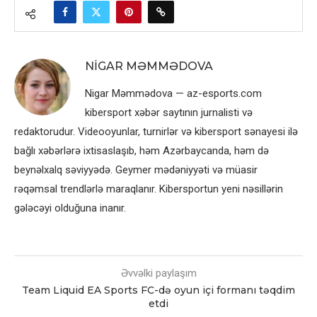
NIGAR MƏMMƏDOVA
Nigar Məmmədova — az-esports.com
kibersport xəbər saytının jurnalisti və
redaktorudur. Videooyunlar, turnirlər və kibersport sənayesi ilə
bağlı xəbərlərə ixtisaslaşıb, həm Azərbaycanda, həm də
beynəlxalq səviyyədə. Geymer mədəniyyəti və müasir
rəqəmsal trendlərlə maraqlanır. Kibersportun yeni nəsillərin
gələcəyi olduğuna inanır.
Əvvəlki paylaşım
Team Liquid EA Sports FC-də oyun içi formanı təqdim
etdi