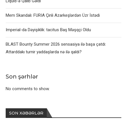
Liquid-ə Qalib Gəldi
Mem Skandalı: FURIA Çinli Azarkeşlərdən Üzr İstədi
Imperial-da Dəyişiklik: tacitus Baş Məşqçi Oldu
BLAST Bounty Summer 2026 sensasiya ilə başa çatdı:
Attarddakı turnir yaddaşlarda nə ilə qaldı?
Son şərhlər
No comments to show.
SON XƏBƏRLƏR