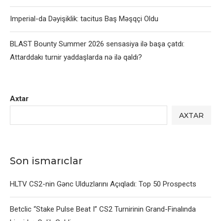
Imperial-da Dəyişiklik: tacitus Baş Məşqçi Oldu
BLAST Bounty Summer 2026 sensasiya ilə başa çatdı:
Attarddakı turnir yaddaşlarda nə ilə qaldı?
Axtar
AXTAR
Son ismarıclar
HLTV CS2-nin Gənc Ulduzlarını Açıqladı: Top 50 Prospects
Betclic “Stake Pulse Beat I” CS2 Turnirinin Grand-Finalında