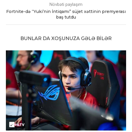
Növbəti paylaşım
Fortnite-də “Yuki’nin İntiqamı” süjet xəttinin premyerası
baş tutdu
BUNLAR DA XOŞUNUZA GƏLƏ BILƏR