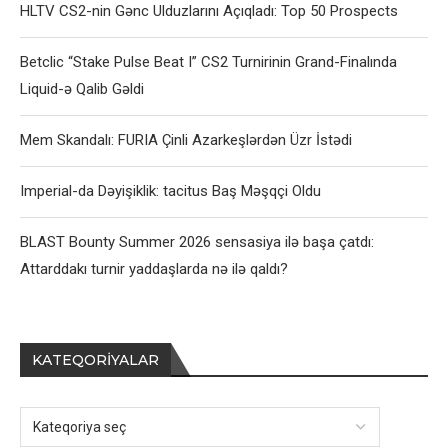
HLTV CS2-nin Gənc Ulduzlarını Açıqladı: Top 50 Prospects
Betclic “Stake Pulse Beat I” CS2 Turnirinin Grand-Finalında
Liquid-ə Qalib Gəldi
Mem Skandalı: FURIA Çinli Azarkeşlərdən Üzr İstədi
Imperial-da Dəyişiklik: tacitus Baş Məşqçi Oldu
BLAST Bounty Summer 2026 sensasiya ilə başa çatdı:
Attarddakı turnir yaddaşlarda nə ilə qaldı?
KATEQORIYALAR