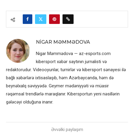
NIGAR MƏMMƏDOVA
Nigar Məmmədova — az-esports.com
kibersport xəbər saytının jurnalisti və
redaktorudur. Videooyunlar, turnirlər və kibersport sənayesi ilə
bağlı xəbərlərə ixtisaslaşıb, həm Azərbaycanda, həm də
beynəlxalq səviyyədə. Geymer mədəniyyəti və müasir
rəqəmsal trendlərlə maraqlanır. Kibersportun yeni nəsillərin
gələcəyi olduğuna inanır.
Əvvəlki paylaşım