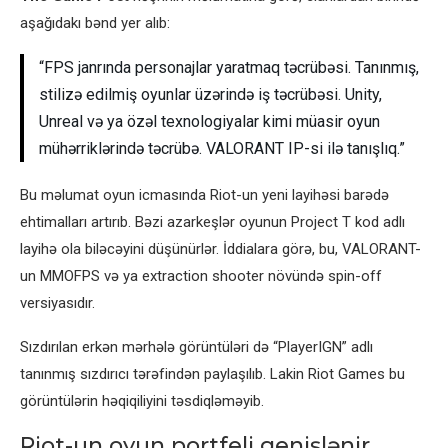
aşağıdakı bənd yer alıb:
“FPS janrında personajlar yaratmaq təcrübəsi. Tanınmış,
stilizə edilmiş oyunlar üzərində iş təcrübəsi. Unity,
Unreal və ya özəl texnologiyalar kimi müasir oyun
mühərriklərində təcrübə. VALORANT IP-si ilə tanışlıq.”
Bu məlumat oyun icmasında Riot-un yeni layihəsi barədə
ehtimalları artırıb. Bəzi azarkeşlər oyunun Project T kod adlı
layihə ola biləcəyini düşünürlər. İddialara görə, bu, VALORANT-
un MMOFPS və ya extraction shooter növündə spin-off
versiyasıdır.
Sızdırılan erkən mərhələ görüntüləri də “PlayerIGN” adlı
tanınmış sızdırıcı tərəfindən paylaşılıb. Lakin Riot Games bu
görüntülərin həqiqiliyini təsdiqləməyib.
Riot-un oyun portfeli genişlənir