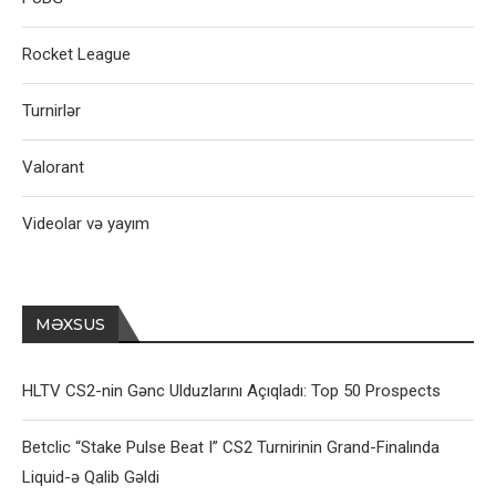
Rocket League
Turnirlər
Valorant
Videolar və yayım
MƏXSUS
HLTV CS2-nin Gənc Ulduzlarını Açıqladı: Top 50 Prospects
Betclic “Stake Pulse Beat I” CS2 Turnirinin Grand-Finalında
Liquid-ə Qalib Gəldi