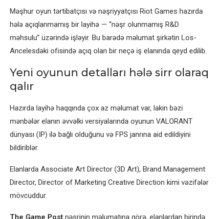
Məşhur oyun tərtibatçısı və nəşriyyatçısı Riot Games hazırda
hələ açıqlanmamış bir layihə — “nəşr olunmamış R&D
məhsulu” üzərində işləyir. Bu barədə məlumat şirkətin Los-
Ancelesdəki ofisində açıq olan bir neçə iş elanında qeyd edilib.
Yeni oyunun detalları hələ sirr olaraq
qalır
Hazırda layihə haqqında çox az məlumat var, lakin bəzi
mənbələr elanın əvvəlki versiyalarında oyunun VALORANT
dünyası (IP) ilə bağlı olduğunu və FPS janrına aid edildiyini
bildiriblər.
Elanlarda Associate Art Director (3D Art), Brand Management
Director, Director of Marketing Creative Direction kimi vəzifələr
mövcuddur.
The Game Post
nəşrinin məlumatına görə, elanlardan birində