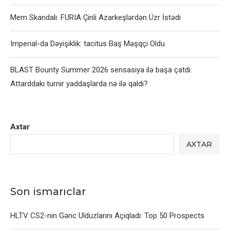
Mem Skandalı: FURIA Çinli Azarkeşlərdən Üzr İstədi
Imperial-da Dəyişiklik: tacitus Baş Məşqçi Oldu
BLAST Bounty Summer 2026 sensasiya ilə başa çatdı:
Attarddakı turnir yaddaşlarda nə ilə qaldı?
Axtar
AXTAR
Son ismarıclar
HLTV CS2-nin Gənc Ulduzlarını Açıqladı: Top 50 Prospects