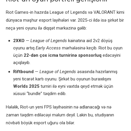
Riot Games-in hazırda League of Legends və VALORANT kimi
dünyaca məşhur esport layihələri var. 2025-ci ildə isə şirkət bir
neçə yeni oyunu ilə diqqət mərkəzinə gəlib:
2XKO
—
League of Legends
kainatına aid 2v2 döyüş
oyunu artıq
Early Access
mərhələsinə keçib. Riot bu oyun
üçün
22-dən çox icma turnirinə sponsorluq
edəcəyini
açıqlayıb.
Riftbound
—
League of Legends
əsasında hazırlanmış
yeni ticarət kartı oyunu. Şirkət bu oyunun buraxılışını
Worlds 2025
turniri ilə eyni vaxtda qeyd etmək üçün
xüsusi “bundle” təqdim edib.
Hələlik, Riot-un yeni FPS layihəsinin nə adlanacağı və nə
zaman təqdim ediləcəyi məlum deyil. Lakin bu, studiyanın
növbəti böyük esport uğuru ola bilər.