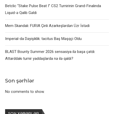
Betclic “Stake Pulse Beat I” CS2 Turnirinin Grand-Finalında
Liquid-ə Qalib Gəldi
Mem Skandalı: FURIA Çinli Azarkeşlərdən Üzr İstədi
Imperial-da Dəyişiklik: tacitus Baş Məşqçi Oldu
BLAST Bounty Summer 2026 sensasiya ilə başa çatdı:
Attarddakı turnir yaddaşlarda nə ilə qaldı?
Son şərhlər
No comments to show.
SON XƏBƏRLƏR