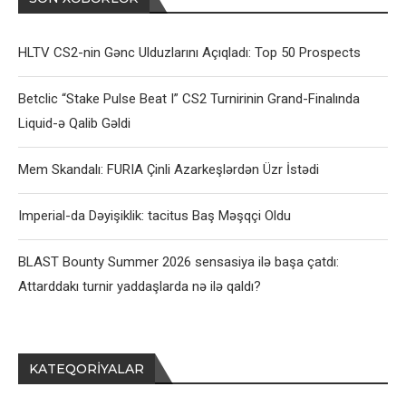
HLTV CS2-nin Gənc Ulduzlarını Açıqladı: Top 50 Prospects
Betclic “Stake Pulse Beat I” CS2 Turnirinin Grand-Finalında
Liquid-ə Qalib Gəldi
Mem Skandalı: FURIA Çinli Azarkeşlərdən Üzr İstədi
Imperial-da Dəyişiklik: tacitus Baş Məşqçi Oldu
BLAST Bounty Summer 2026 sensasiya ilə başa çatdı:
Attarddakı turnir yaddaşlarda nə ilə qaldı?
KATEQORIYALAR