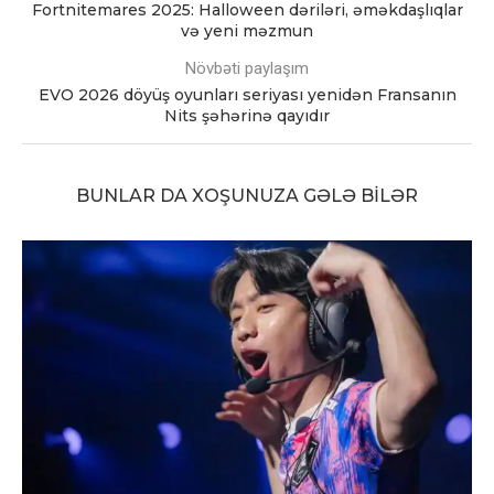
Fortnitemares 2025: Halloween dəriləri, əməkdaşlıqlar
və yeni məzmun
Növbəti paylaşım
EVO 2026 döyüş oyunları seriyası yenidən Fransanın
Nits şəhərinə qayıdır
BUNLAR DA XOŞUNUZA GƏLƏ BILƏR