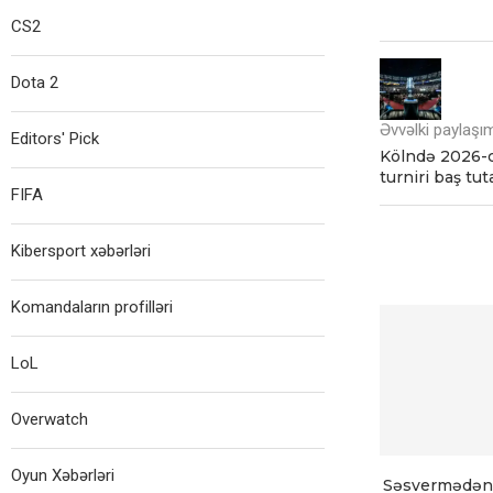
CS2
Dota 2
Əvvəlki paylaşı
Editors' Pick
Kölndə 2026-cı
turniri baş tu
FIFA
Kibersport xəbərləri
Komandaların profilləri
LoL
Overwatch
Oyun Xəbərləri
Səsvermədən