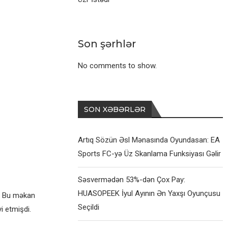
Son şərhlər
No comments to show.
SON XƏBƏRLƏR
Artıq Sözün Əsl Mənasında Oyundasan: EA
Sports FC-yə Üz Skanlama Funksiyası Gəlir
Səsvermədən 53%-dən Çox Pay:
HUASOPEEK İyul Ayının Ən Yaxşı Oyunçusu
k. Bu məkan
Seçildi
i etmişdi.