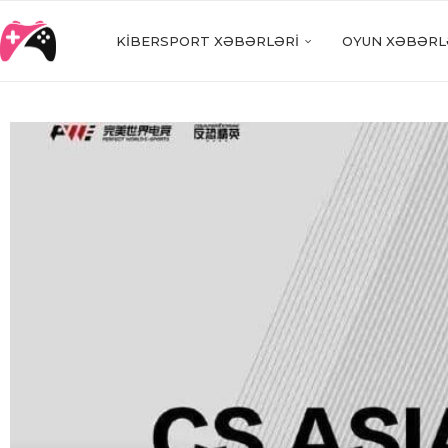
KIBERSPORT XƏBƏRLƏRI
OYUN XƏBƏRL