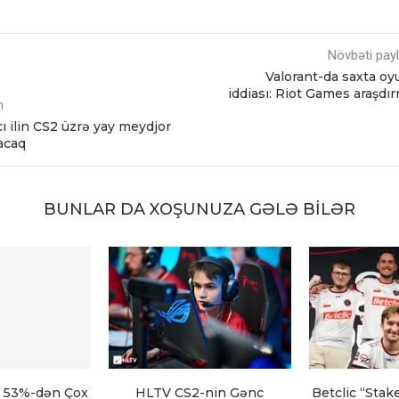
Növbəti pay
Valorant-da saxta oy
iddiası: Riot Games araşdı
m
 ilin CS2 üzrə yay meydjor
tacaq
BUNLAR DA XOŞUNUZA GƏLƏ BILƏR
 53%-dən Çox
HLTV CS2-nin Gənc
Betclic “Stak