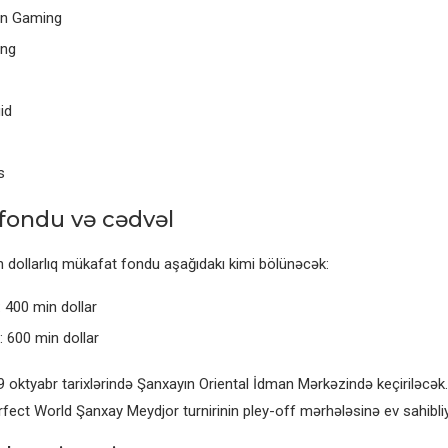
on Gaming
ing
id
s
fondu və cədvəl
n dollarlıq mükafat fondu aşağıdakı kimi bölünəcək:
 400 min dollar
r: 600 min dollar
oktyabr tarixlərində Şanxayın Oriental İdman Mərkəzində keçiriləcə
fect World Şanxay Meydjor turnirinin pley-off mərhələsinə ev sahibliy