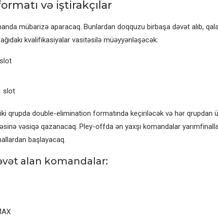
formatı və iştirakçılar
anda mübarizə aparacaq. Bunlardan doqquzu birbaşa dəvət alıb, qal
ğıdakı kvalifikasiyalar vasitəsilə müəyyənləşəcək:
slot
 slot
iki qrupda double-elimination formatında keçiriləcək və hər qrupdan
əsinə vəsiqə qazanacaq. Pley-offda ən yaxşı komandalar yarımfinallar
nallardan başlayacaq.
əvət alan komandalar:
MAX