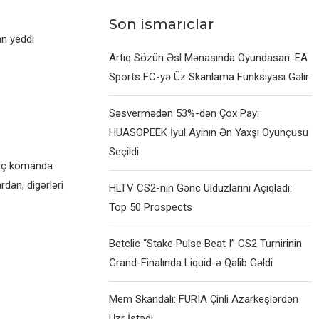
Son ismarıclar
an yeddi
Artıq Sözün Əsl Mənasında Oyundasan: EA
Sports FC-yə Üz Skanlama Funksiyası Gəlir
Səsvermədən 53%-dən Çox Pay:
HUASOPEEK İyul Ayının Ən Yaxşı Oyunçusu
Seçildi
 üç komanda
dan, digərləri
HLTV CS2-nin Gənc Ulduzlarını Açıqladı:
Top 50 Prospects
Betclic “Stake Pulse Beat I” CS2 Turnirinin
Grand-Finalında Liquid-ə Qalib Gəldi
Mem Skandalı: FURIA Çinli Azarkeşlərdən
Üzr İstədi