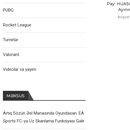
Pay: HUAS
Ayının
PUBG
Avqust 
Rocket League
Turnirlər
Valorant
Videolar və yayım
MƏXSUS
Artıq Sözün Əsl Mənasında Oyundasan: EA
Sports FC-yə Üz Skanlama Funksiyası Gəlir