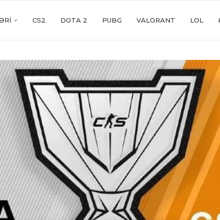
ƏRI
CS2
DOTA 2
PUBG
VALORANT
LOL