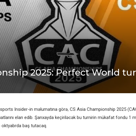
hip 2025: Perfect World turni
Esports Insider-in məlumatına görə, CS Asia Championship 2025 (CA
rüatlarını elan edib. Şanxayda keçiriləcək bu turnirin mükafat fondu 1 m
ə oktyabrda baş tutacaq.