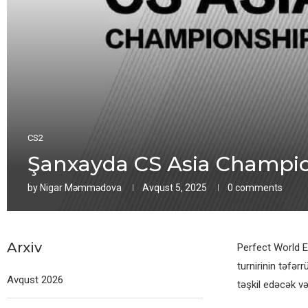
CS2
Şanxayda CS Asia Champions
by
Nigar Məmmədova
Avqust 5, 2025
0 comments
Arxiv
Perfect World 
turnirinin təfər
Avqust 2026
təşkil edəcək v