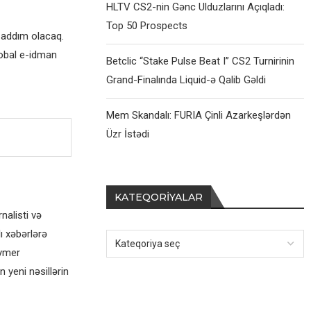
HLTV CS2-nin Gənc Ulduzlarını Açıqladı:
Top 50 Prospects
addım olacaq.
lobal e-idman
Betclic “Stake Pulse Beat I” CS2 Turnirinin
Grand-Finalında Liquid-ə Qalib Gəldi
Mem Skandalı: FURIA Çinli Azarkeşlərdən
Üzr İstədi
KATEQORIYALAR
alisti və
ı xəbərlərə
eymer
 yeni nəsillərin