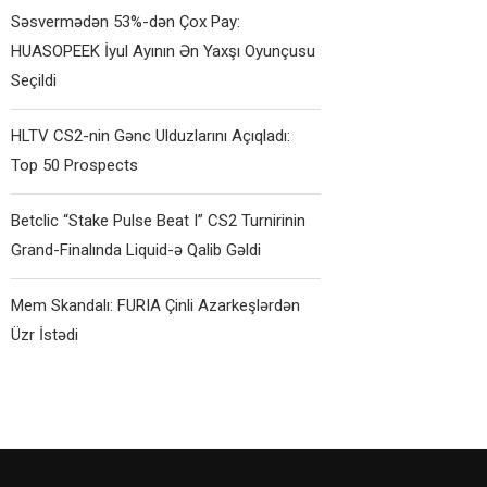
Səsvermədən 53%-dən Çox Pay:
HUASOPEEK İyul Ayının Ən Yaxşı Oyunçusu
Seçildi
HLTV CS2-nin Gənc Ulduzlarını Açıqladı:
Top 50 Prospects
Betclic “Stake Pulse Beat I” CS2 Turnirinin
Grand-Finalında Liquid-ə Qalib Gəldi
Mem Skandalı: FURIA Çinli Azarkeşlərdən
Üzr İstədi