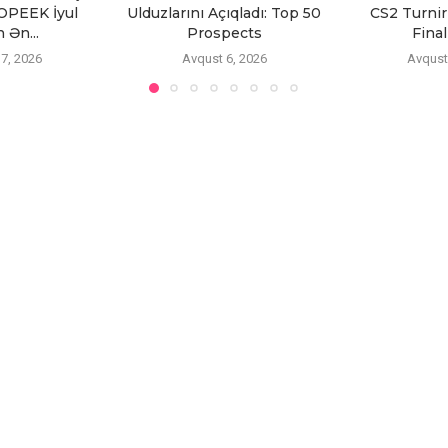
OPEEK İyul
Ulduzlarını Açıqladı: Top 50
CS2 Turnir
 Ən...
Prospects
Final
7, 2026
Avqust 6, 2026
Avqust