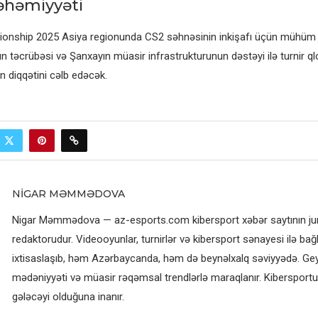
 əhəmiyyəti
onship 2025 Asiya regionunda CS2 səhnəsinin inkişafı üçün mühüm 
n təcrübəsi və Şanxayın müasir infrastrukturunun dəstəyi ilə turnir q
ın diqqətini cəlb edəcək.
NIGAR MƏMMƏDOVA
Nigar Məmmədova — az-esports.com kibersport xəbər saytının jurn
redaktorudur. Videooyunlar, turnirlər və kibersport sənayesi ilə bağl
ixtisaslaşıb, həm Azərbaycanda, həm də beynəlxalq səviyyədə. G
mədəniyyəti və müasir rəqəmsal trendlərlə maraqlanır. Kibersportun
gələcəyi olduğuna inanır.