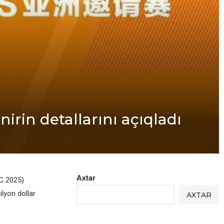
rin detallarını açıqladı
Axtar
C 2025)
ilyon dollar
AXTAR