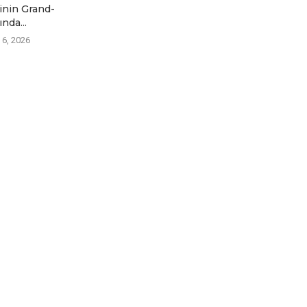
inin Grand-
2026 sensasiya ilə başa
Yenilənmə
ında...
çatdı:...
Avqust
 6, 2026
Avqust 6, 2026