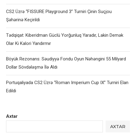
CS2 Üzrə “FISSURE Playground 3” Turniri Çinin Suçjou
Şəhərinə Keçirildi
Tədqiqat: Kiberidman Güclü Yorğunluq Yaradır, Lakin Demək
Olar Ki Kalori Yandırmır
Böyük Rezonans: Səudiyyə Fondu Oyun Nəhəngini 55 Milyard
Dollar Sövdələşmə İlə Aldı
Portuqaliyada CS2 Üzrə “Roman Imperium Cup IX” Turniri Elan
Edildi
Axtar
AXTAR