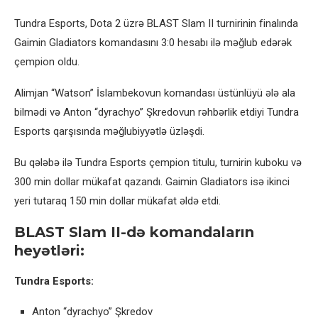
Tundra Esports, Dota 2 üzrə BLAST Slam II turnirinin finalında
Gaimin Gladiators komandasını 3:0 hesabı ilə məğlub edərək
çempion oldu.
Alimjan “Watson” İslambekovun komandası üstünlüyü ələ ala
bilmədi və Anton “dyrachyo” Şkredovun rəhbərlik etdiyi Tundra
Esports qarşısında məğlubiyyətlə üzləşdi.
Bu qələbə ilə Tundra Esports çempion titulu, turnirin kuboku və
300 min dollar mükafat qazandı. Gaimin Gladiators isə ikinci
yeri tutaraq 150 min dollar mükafat əldə etdi.
BLAST Slam II-də komandaların
heyətləri:
Tundra Esports:
Anton “dyrachyo” Şkredov