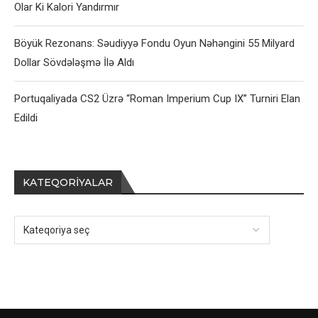
Olar Ki Kalori Yandırmır
Böyük Rezonans: Səudiyyə Fondu Oyun Nəhəngini 55 Milyard
Dollar Sövdələşmə İlə Aldı
Portuqaliyada CS2 Üzrə “Roman Imperium Cup IX” Turniri Elan
Edildi
KATEQORIYALAR