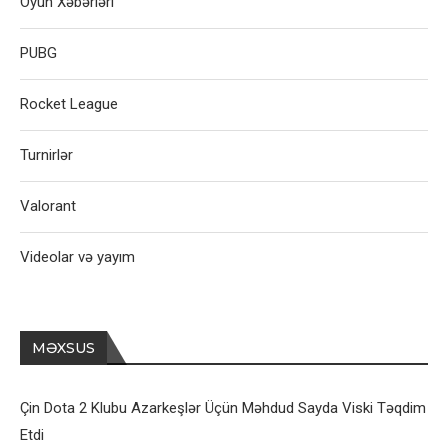
Oyun Xəbərləri
PUBG
Rocket League
Turnirlər
Valorant
Videolar və yayım
MƏXSUS
Çin Dota 2 Klubu Azarkeşlər Üçün Məhdud Sayda Viski Təqdim
Etdi