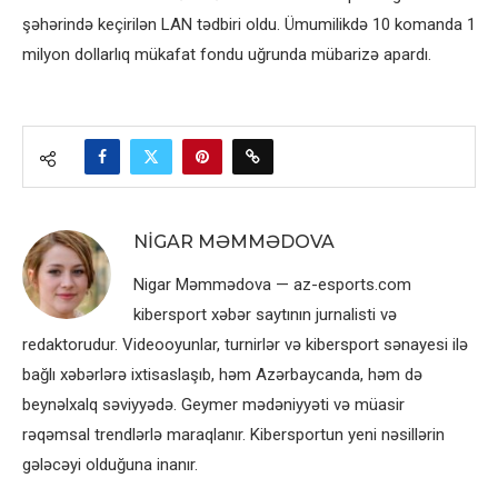
şəhərində keçirilən LAN tədbiri oldu. Ümumilikdə 10 komanda 1
milyon dollarlıq mükafat fondu uğrunda mübarizə apardı.
NIGAR MƏMMƏDOVA
Nigar Məmmədova — az-esports.com
kibersport xəbər saytının jurnalisti və
redaktorudur. Videooyunlar, turnirlər və kibersport sənayesi ilə
bağlı xəbərlərə ixtisaslaşıb, həm Azərbaycanda, həm də
beynəlxalq səviyyədə. Geymer mədəniyyəti və müasir
rəqəmsal trendlərlə maraqlanır. Kibersportun yeni nəsillərin
gələcəyi olduğuna inanır.