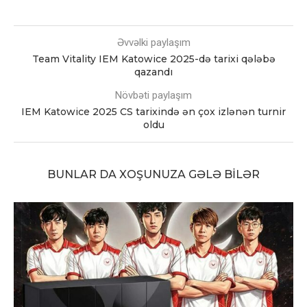
Əvvəlki paylaşım
Team Vitality IEM Katowice 2025-də tarixi qələbə
qazandı
Növbəti paylaşım
IEM Katowice 2025 CS tarixində ən çox izlənən turnir
oldu
BUNLAR DA XOŞUNUZA GƏLƏ BILƏR