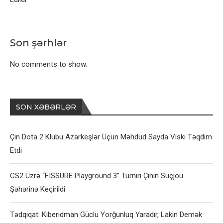
Son şərhlər
No comments to show.
SON XƏBƏRLƏR
Çin Dota 2 Klubu Azarkeşlər Üçün Məhdud Sayda Viski Təqdim
Etdi
CS2 Üzrə “FISSURE Playground 3” Turniri Çinin Suçjou
Şəhərinə Keçirildi
Tədqiqat: Kiberidman Güclü Yorğunluq Yaradır, Lakin Demək