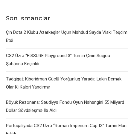
Son ismarıclar
Çin Dota 2 Klubu Azarkeşlər Üçün Məhdud Sayda Viski Təqdim
Etdi
CS2 Üzrə “FISSURE Playground 3” Turniri Çinin Suçjou
Şəhərinə Keçirildi
Tədqiqat: Kiberidman Güclü Yorğunluq Yaradır, Lakin Demək
Olar Ki Kalori Yandırmır
Böyük Rezonans: Səudiyyə Fondu Oyun Nəhəngini 55 Milyard
Dollar Sövdələşmə İlə Aldı
Portuqaliyada CS2 Üzrə “Roman Imperium Cup IX” Turniri Elan
Edildi