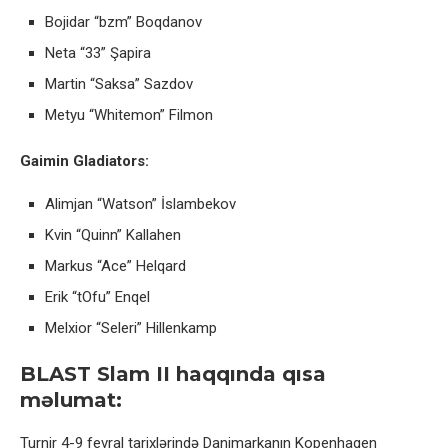
Bojidar “bzm” Boqdanov
Neta “33” Şapira
Martin “Saksa” Sazdov
Metyu “Whitemon” Filmon
Gaimin Gladiators:
Alimjan “Watson” İslambekov
Kvin “Quinn” Kallahen
Markus “Ace” Helqard
Erik “tOfu” Enqel
Melxior “Seleri” Hillenkamp
BLAST Slam II haqqında qısa
məlumat:
Turnir 4-9 fevral tarixlərində Danimarkanın Kopenhagen