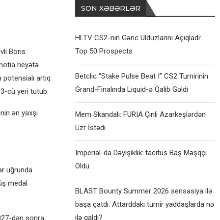
SON XƏBƏRLƏR
HLTV CS2-nin Gənc Ulduzlarını Açıqladı:
Top 50 Prospects
vli Boris
hotia heyətə
Betclic “Stake Pulse Beat I” CS2 Turnirinin
 potensialı artıq
Grand-Finalında Liquid-ə Qalib Gəldi
-cü yeri tutub.
nin ən yaxşı
Mem Skandalı: FURIA Çinli Azarkeşlərdən
Üzr İstədi
Imperial-da Dəyişiklik: tacitus Baş Məşqçi
Oldu
lər uğrunda
üş medal
BLAST Bounty Summer 2026 sensasiya ilə
başa çatdı: Attarddakı turnir yaddaşlarda nə
ilə qaldı?
2027-dən sonra