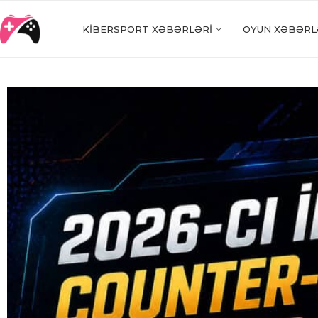
KIBERSPORT XƏBƏRLƏRI
OYUN XƏBƏRL