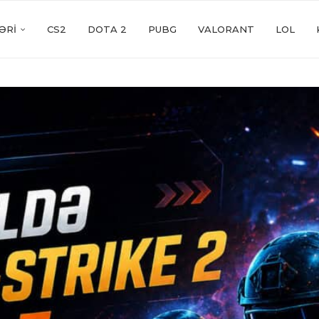
ƏRI
CS2
DOTA 2
PUBG
VALORANT
LOL