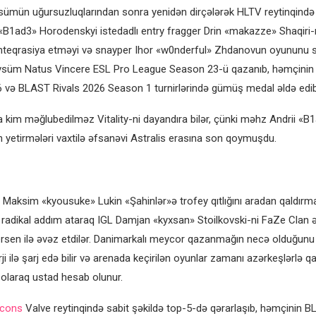
mün uğursuzluqlarından sonra yenidən dirçələrək HLTV reytinqində 
i «B1ad3» Horodenskyi istedadlı entry fragger Drin «makazze» Shaqiri-
inteqrasiya etməyi və snayper Ihor «w0nderful» Zhdanovun oyununu s
vsüm Natus Vincere ESL Pro League Season 23-ü qazanıb, həmçini
və BLAST Rivals 2026 Season 1 turnirlərində gümüş medal əldə edib
kim məğlubedilməz Vitality-ni dayandıra bilər, çünki məhz Andrii «B
 yetirmələri vaxtilə əfsanəvi Astralis erasına son qoymuşdu.
 Maksim «kyousuke» Lukin «Şahinlər»ə trofey qıtlığını aradan qaldı
 radikal addım ataraq IGL Damjan «kyxsan» Stoilkovski-ni FaZe Clan 
rsen ilə əvəz etdilər. Danimarkalı meycor qazanmağın necə olduğunu 
ji ilə şarj edə bilir və arenada keçirilən oyunlar zamanı azərkeşlərlə qar
olaraq ustad hesab olunur.
lcons
Valve reytinqində sabit şəkildə top-5-də qərarlaşıb, həmçinin 