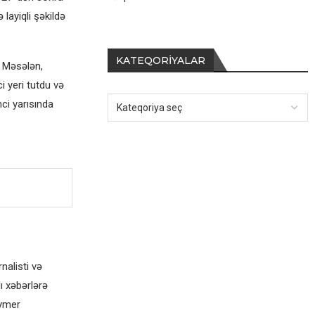
layiqli şəkildə
KATEQORIYALAR
. Məsələn,
yeri tutdu və
ci yarısında
alisti və
ı xəbərlərə
eymer