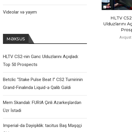
Videolar və yayım
HLTV CS2
Ulduzlarını Aç
Pros
Avqust 
MƏXSUS
HLTV CS2-nin Gənc Ulduzlarını Açıqladı:
Top 50 Prospects
Betclic “Stake Pulse Beat I” CS2 Turnirinin
Grand-Finalında Liquid-ə Qalib Gəldi
Mem Skandalı: FURIA Çinli Azarkeşlərdən
Üzr İstədi
Imperial-da Dəyişiklik: tacitus Baş Məşqçi