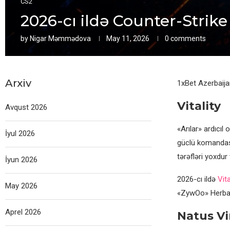
CS2
2026-cı ildə Counter-Strik
by
Nigar Məmmədova
May 11, 2026
0 comments
Arxiv
1xBet Azerbaija
Vitality
Avqust 2026
«Arılar» ardıcıl
İyul 2026
güclü komandası
tərəfləri yoxdur
İyun 2026
2026-cı ildə
Vita
May 2026
«ZywOo» Herbaut
Aprel 2026
Natus Vi