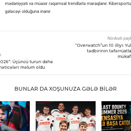
mədəniyyəti və müasir rəqəmsal trendlərlə maraqlanır. Kibersportun
gələcəyi olduğuna inanır.
Növbəti pay
“Overwatch”un 10 illiyi: Yu
tədbirinin təfərrüatla
m
mükafa
026”: Üçüncü turun daha
nəticələri məlum oldu
BUNLAR DA XOŞUNUZA GƏLƏ BILƏR