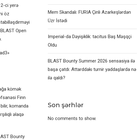
2-ci yerə
Mem Skandalı: FURIA Çinli Azarkeşlərdən
ni öz
Üzr İstədi
tabilləşdirməyi
n BLAST Open
Imperial-da Dəyişiklik: tacitus Baş Məşqçi
.
Oldu
1ad3»
BLAST Bounty Summer 2026 sensasiya ilə
başa çatdı: Attarddakı turnir yaddaşlarda nə
ilə qaldı?
rmağa kömək
əfsanəsi Finn
Son şərhlər
bilir, komanda
şılıqlı əlaqə
No comments to show.
BLAST Bounty