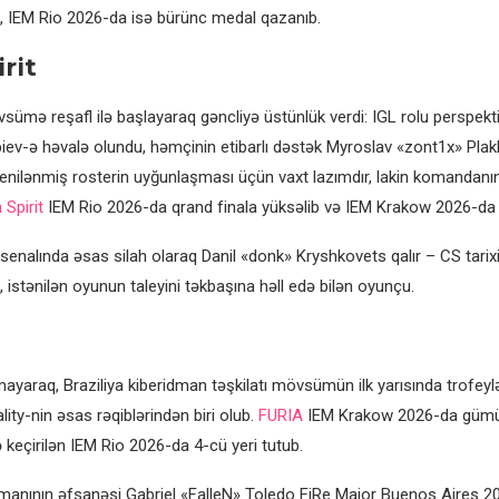
 IEM Rio 2026-da isə bürünc medal qazanıb.
rit
ümə reşafl ilə başlayaraq gəncliyə üstünlük verdi: IGL rolu perspekti
ev-ə həvalə olundu, həmçinin etibarlı dəstək Myroslav «zont1x» Plak
 Yenilənmiş rosterin uyğunlaşması üçün vaxt lazımdır, lakin komandanın
Spirit
IEM Rio 2026-da qrand finala yüksəlib və IEM Krakow 2026-da 3
senalında əsas silah olaraq Danil «donk» Kryshkovets qalır – CS tarixi
ri, istənilən oyunun taleyini təkbaşına həll edə bilən oyunçu.
mayaraq, Braziliya kiberidman təşkilatı mövsümün ilk yarısında trofey
ity-nin əsas rəqiblərindən biri olub.
FURIA
IEM Krakow 2026-da güm
 keçirilən IEM Rio 2026-da 4-cü yeri tutub.
idmanının əfsanəsi Gabriel «FalleN» Toledo FiRe Major Buenos Aires 