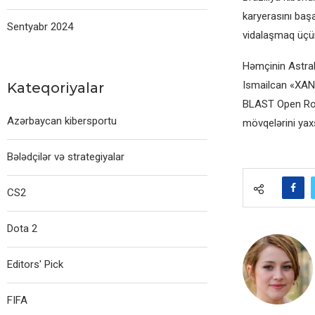
karyerasını başa
Sentyabr 2024
vidalaşmaq üçün
Həmçinin Astral
Ismailcan «XAN
Kateqoriyalar
BLAST Open Rott
Azərbaycan kibersportu
mövqelərini yax
Bələdçilər və strategiyalar
CS2
Dota 2
Editors' Pick
FIFA