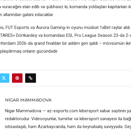
 vuracağını elan edib və şübhəsiz ki, komanda yoldaşları kapitanları ilə 
 əllərindən gələni edəcəklər.
is, FUT Esports və Aurora Gaming-in oyunu müsbət 1xBet rəylər aldı
TARES» Dörtkardeş və komandası ESL Pro League Season 23-də 2-ci 
erdam 2026-da qrand finaldan bir addım geri qaldı – mövsümün ikin
şılaşdırmaq onların gücündədir.
NIGAR MƏMMƏDOVA
Nigar Məmmədova — az-esports.com kibersport xəbər saytının jurn
redaktorudur. Videooyunlar, turnirlər və kibersport sənayesi ilə bağl
ixtisaslaşıb, həm Azərbaycanda, həm də beynəlxalq səviyyədə. G