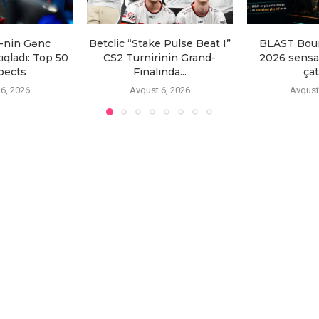
-nin Gənc
Betclic “Stake Pulse Beat I”
BLAST Bou
ıqladı: Top 50
CS2 Turnirinin Grand-
2026 sensas
pects
Finalında...
çatd
6, 2026
Avqust 6, 2026
Avqust