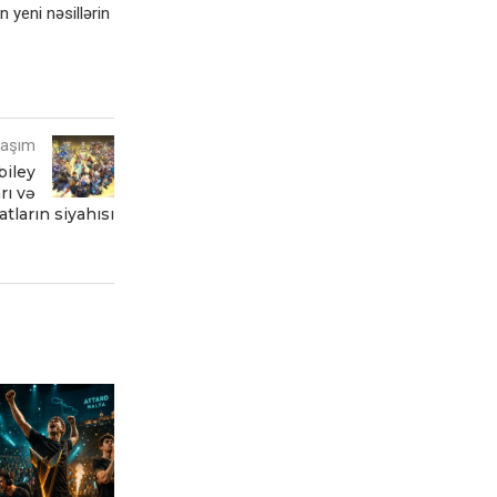
 yeni nəsillərin
laşım
biley
rı və
tların siyahısı