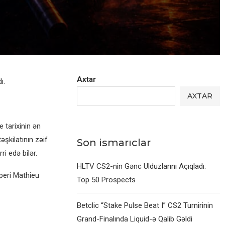
Axtar
ı.
AXTAR
 tarixinin ən
şkilatının zəif
Son ismarıclar
i edə bilər.
HLTV CS2-nin Gənc Ulduzlarını Açıqladı:
peri Mathieu
Top 50 Prospects
Betclic “Stake Pulse Beat I” CS2 Turnirinin
Grand-Finalında Liquid-ə Qalib Gəldi