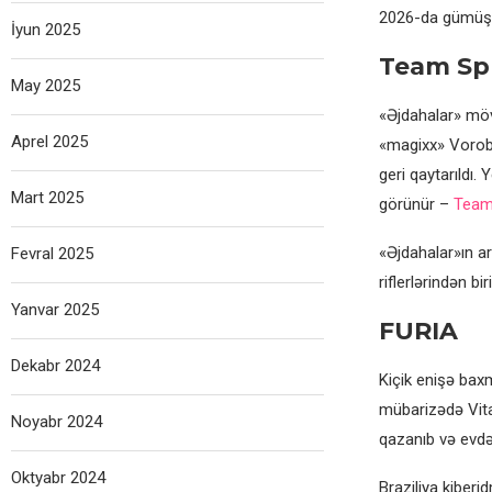
2026-da gümüş,
İyun 2025
Team Spi
May 2025
«Əjdahalar» mövs
Aprel 2025
«magixx» Vorobi
geri qaytarıldı.
Mart 2025
görünür –
Team 
«Əjdahalar»ın ar
Fevral 2025
riflerlərindən bi
Yanvar 2025
FURIA
Dekabr 2024
Kiçik enişə bax
mübarizədə Vital
Noyabr 2024
qazanıb və evdə
Oktyabr 2024
Braziliya kiber