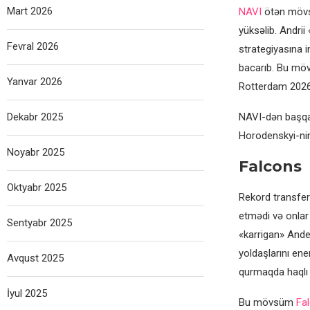
Mart 2026
NAVI
ötən mövsü
yüksəlib. Andri
Fevral 2026
strategiyasına 
bacarıb. Bu mö
Yanvar 2026
Rotterdam 2026 
Dekabr 2025
NAVI-dən başqa 
Horodenskyi-nin
Noyabr 2025
Falcons
Oktyabr 2025
Rekord transfer
etmədi və onlar
Sentyabr 2025
«karrigan» Ande
yoldaşlarını ener
Avqust 2025
qurmaqda haqlı 
İyul 2025
Bu mövsüm
Fa