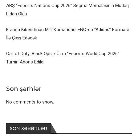
ABŞ “Esports Nations Cup 2026” Seçmə Mərhələsinin Mütləq
Lideri Oldu
Fransa Kiberidman Milli Komandası ENC-də “Adidas” Forması
İlə Çıxış Edəcək
Call of Duty: Black Ops 7 Üzrə “Esports World Cup 2026”
Turniri Anons Edildi
Son şərhlər
No comments to show.
SON XƏBƏRLƏR