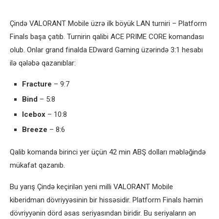
Çində VALORANT Mobile üzrə ilk böyük LAN turniri – Platform
Finals başa çatıb. Turnirin qalibi ACE PRIME CORE komandası
olub. Onlar grand finalda EDward Gaming üzərində 3:1 hesabı
ilə qələbə qazanıblar:
Fracture
– 9:7
Bind
– 5:8
Icebox
– 10:8
Breeze
– 8:6
Qalib komanda birinci yer üçün 42 min ABŞ dolları məbləğində
mükafat qazanıb.
Bu yarış Çində keçirilən yeni milli VALORANT Mobile
kiberidman dövriyyəsinin bir hissəsidir. Platform Finals həmin
dövriyyənin dörd əsas seriyasından biridir. Bu seriyaların ən