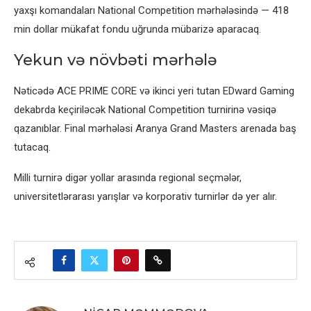
yaxşı komandaları National Competition mərhələsində — 418
min dollar mükafat fondu uğrunda mübarizə aparacaq.
Yekun və növbəti mərhələ
Nəticədə ACE PRIME CORE və ikinci yeri tutan EDward Gaming
dekabrda keçiriləcək National Competition turnirinə vəsiqə
qazanıblar. Final mərhələsi Aranya Grand Masters arenada baş
tutacaq.
Milli turnirə digər yollar arasında regional seçmələr,
universitetlərarası yarışlar və korporativ turnirlər də yer alır.