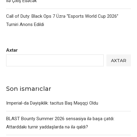
İlə Çıxış Edəcək
Call of Duty: Black Ops 7 Üzrə “Esports World Cup 2026”
Turniri Anons Edildi
Axtar
AXTAR
Son ismarıclar
Imperial-da Dəyişiklik: tacitus Baş Məşqçi Oldu
BLAST Bounty Summer 2026 sensasiya ilə başa çatdı:
Attarddakı turnir yaddaşlarda nə ilə qaldı?