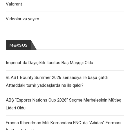
Valorant
Videolar və yayım
MƏXSUS
Imperial-da Dəyişiklik: tacitus Baş Məşqçi Oldu
BLAST Bounty Summer 2026 sensasiya ilə başa çatdı:
Attarddakı turnir yaddaşlarda nə ilə qaldı?
ABŞ “Esports Nations Cup 2026” Seçmə Mərhələsinin Mütləq
Lideri Oldu
Fransa Kiberidman Milli Komandası ENC-də “Adidas” Forması