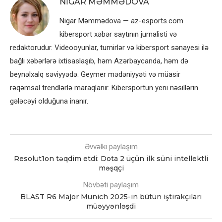
NIGAR MƏMMƏDOVA
Nigar Məmmədova — az-esports.com
kibersport xəbər saytının jurnalisti və
redaktorudur. Videooyunlar, turnirlər və kibersport sənayesi ilə
bağlı xəbərlərə ixtisaslaşıb, həm Azərbaycanda, həm də
beynəlxalq səviyyədə. Geymer mədəniyyəti və müasir
rəqəmsal trendlərlə maraqlanır. Kibersportun yeni nəsillərin
gələcəyi olduğuna inanır.
Əvvəlki paylaşım
Resolut1on təqdim etdi: Dota 2 üçün ilk süni intellektli
məşqçi
Növbəti paylaşım
BLAST R6 Major Munich 2025-in bütün iştirakçıları
müəyyənləşdi