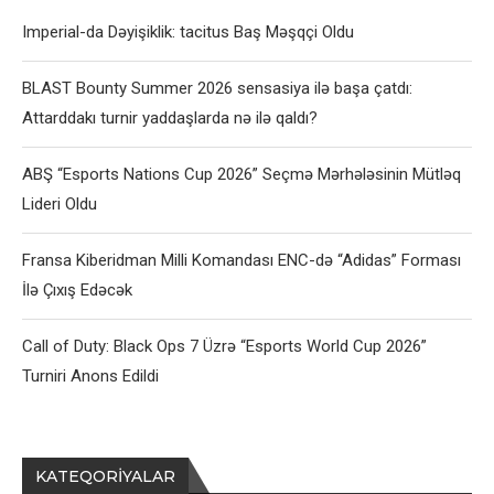
Imperial-da Dəyişiklik: tacitus Baş Məşqçi Oldu
BLAST Bounty Summer 2026 sensasiya ilə başa çatdı:
Attarddakı turnir yaddaşlarda nə ilə qaldı?
ABŞ “Esports Nations Cup 2026” Seçmə Mərhələsinin Mütləq
Lideri Oldu
Fransa Kiberidman Milli Komandası ENC-də “Adidas” Forması
İlə Çıxış Edəcək
Call of Duty: Black Ops 7 Üzrə “Esports World Cup 2026”
Turniri Anons Edildi
KATEQORIYALAR