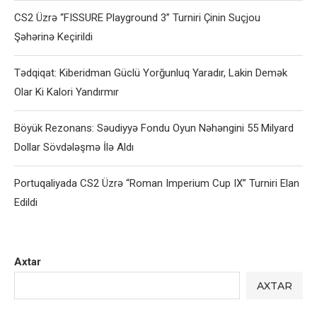
CS2 Üzrə “FISSURE Playground 3” Turniri Çinin Suçjou
Şəhərinə Keçirildi
Tədqiqat: Kiberidman Güclü Yorğunluq Yaradır, Lakin Demək
Olar Ki Kalori Yandırmır
Böyük Rezonans: Səudiyyə Fondu Oyun Nəhəngini 55 Milyard
Dollar Sövdələşmə İlə Aldı
Portuqaliyada CS2 Üzrə “Roman Imperium Cup IX” Turniri Elan
Edildi
Axtar
AXTAR