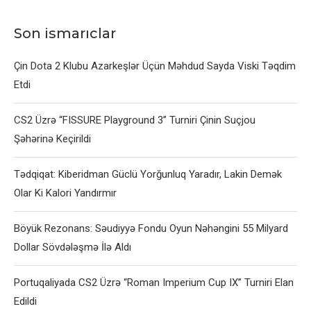
Son ismarıclar
Çin Dota 2 Klubu Azarkeşlər Üçün Məhdud Sayda Viski Təqdim
Etdi
CS2 Üzrə “FISSURE Playground 3” Turniri Çinin Suçjou
Şəhərinə Keçirildi
Tədqiqat: Kiberidman Güclü Yorğunluq Yaradır, Lakin Demək
Olar Ki Kalori Yandırmır
Böyük Rezonans: Səudiyyə Fondu Oyun Nəhəngini 55 Milyard
Dollar Sövdələşmə İlə Aldı
Portuqaliyada CS2 Üzrə “Roman Imperium Cup IX” Turniri Elan
Edildi