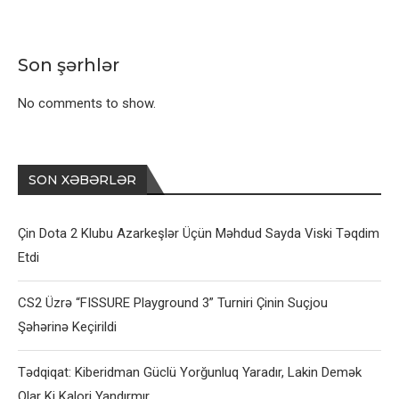
Son şərhlər
No comments to show.
SON XƏBƏRLƏR
Çin Dota 2 Klubu Azarkeşlər Üçün Məhdud Sayda Viski Təqdim
Etdi
CS2 Üzrə “FISSURE Playground 3” Turniri Çinin Suçjou
Şəhərinə Keçirildi
Tədqiqat: Kiberidman Güclü Yorğunluq Yaradır, Lakin Demək
Olar Ki Kalori Yandırmır