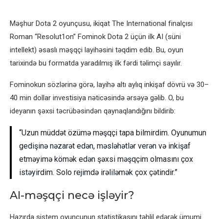
Məşhur Dota 2 oyunçusu, ikiqat The International finalçısı
Roman “Resolut1on” Fominok Dota 2 üçün ilk AI (süni
intellekt) əsaslı məşqçi layihəsini təqdim edib. Bu, oyun
tarixində bu formatda yaradılmış ilk fərdi təlimçi sayılır.
Fominokun sözlərinə görə, layihə altı aylıq inkişaf dövrü və 30–
40 min dollar investisiya nəticəsində ərsəyə gəlib. O, bu
ideyanın şəxsi təcrübəsindən qaynaqlandığını bildirib:
“Uzun müddət özümə məşqçi tapa bilmirdim. Oyunumun
gedişinə nəzarət edən, məsləhətlər verən və inkişaf
etməyimə kömək edən şəxsi məşqçim olmasını çox
istəyirdim. Solo rejimdə irəliləmək çox çətindir.”
AI-məşqçi necə işləyir?
Hazırda sistem oyunçunun statistikasını təhlil edərək ümumi