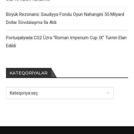
Böyük Rezonans: Səudiyyə Fondu Oyun Nəhəngini 55 Milyard
Dollar Sövdələşmə İlə Aldı
Portuqaliyada CS2 Üzrə “Roman Imperium Cup IX” Turniri Elan
Edildi
KATEQORIYALAR