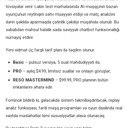
tövsiyələr verir. Lakin test mərhələsində AI-məşqçinin bəzən
oyunçunun reytinqini səhv müəyyən etdiyi və matç analizini
dərin şəkildə aparmaqda çətinlik çəkdiyi müşahidə olunub. Bu
səbəbdən məhsul hələlik sadə səviyyəli chatbot funksionallığı
nümayiş etdirir.
Yeni xidmət üç fərqli tarif planı ilə təqdim olunur:
Basic
– pulsuz versiya, 5 sual məhdudiyyəti ilə;
PRO
– aylıq $4.99, limitsiz suallar və onlayn görüşlər;
RESO MASTERMIND
– $99.99, PRO planının bütün
imkanlarını əhatə edir.
Fominok bildirib ki, gələcəkdə sistem təkmilləşdiriləcək, replay
analiz funksiyası, fərdi məşq proqramları və oyun daxilində real
vaxtda məsləhətlər kimi xüsusiyyətlər əlavə olunacaq.