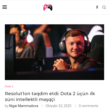
Dota 2
Resolut1on təqdim etdi: Dota 2 üçün ilk
süni intellektli məşqçi
by
Nigar Məmmədova
Oktyabr 22, 2025
0 comments