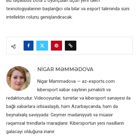
Bu təşəbbüs Dota 2 oyunçuları üçün yeni təlim
texnologiyalarının başlanğıcı ola bilər və esport təlimində süni
intellektin rolunu genişləndirəcək.
NIGAR MƏMMƏDOVA
Nigar Məmmədova — az-esports.com
kibersport xəbər saytının jurnalisti və
redaktorudur. Videooyunlar, turnirlər və kibersport sənayesi ilə
bağlı xəbərlərə ixtisaslaşıb, həm Azərbaycanda, həm də
beynəlxalq səviyyədə. Geymer mədəniyyəti və müasir
rəqəmsal trendlərlə maraqlanır. Kibersportun yeni nəsillərin
gələcəyi olduğuna inanır.