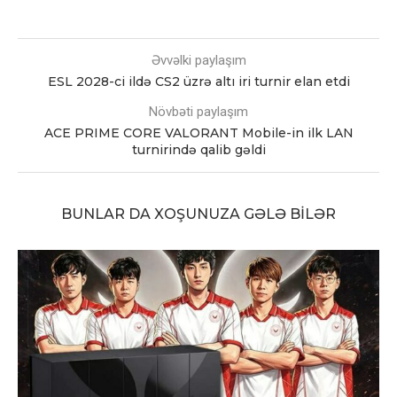
Əvvəlki paylaşım
ESL 2028-ci ildə CS2 üzrə altı iri turnir elan etdi
Növbəti paylaşım
ACE PRIME CORE VALORANT Mobile-in ilk LAN
turnirində qalib gəldi
BUNLAR DA XOŞUNUZA GƏLƏ BILƏR